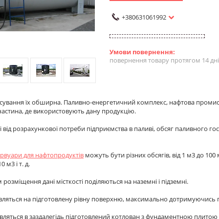
+380631061992
повернення товару протягом 14 дн
сування їх обширна. Паливно-енергетичний комплекс, нафтова промисло
астина, де використовують дану продукцію.
і від розрахункової потреби підприємства в паливі, обсяг паливного го
рвуари для нафтопродуктів
можуть бути різних обсягів, від 1 м3 до 100
0 м3 і т. д.
 розміщення дані місткості поділяються на наземні і підземні.
вляться на підготовлену рівну поверхню, максимально дотримуючись г
авляться в заздалегідь підготовлений котлован з фундаментною плитою