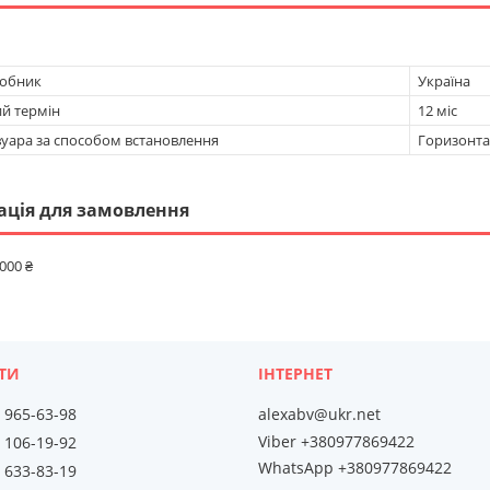
робник
Україна
ий термін
12 міс
вуара за способом встановлення
Горизонт
ація для замовлення
 000 ₴
) 965-63-98
alexabv@ukr.net
Viber +380977869422
) 106-19-92
WhatsApp +380977869422
) 633-83-19