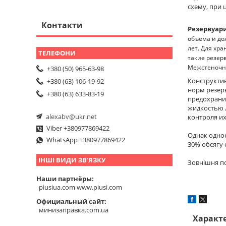
схему, при 
Контакти
Резервуар
объёма и до
лет. Для хр
такие резер
Межстеночно
+380 (50) 965-63-98
Конструкти
+380 (63) 106-19-92
норм резерв
+380 (63) 633-83-19
предохрани
жидкостью л
alexabv@ukr.net
контроля и
Viber +380977869422
Однак однос
WhatsApp +380977869422
30% обсягу 
ІНШІ ВИДИ ЗВ'ЯЗКУ
Зовнішня по
Наши партнёры
piusiua.com www.piusi.com
Официальный сайт
минизаправка.com.ua
Характ