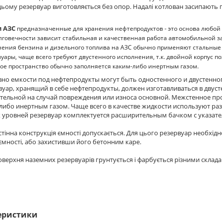
цьому резервуар виготовляється без опор. Надалі котлован засипають 
и АЗС
предназначенные для хранения нефтепродуктов - это основа любой 
лговечности зависит стабильная и качественная работа автомобильной з
анения бензина и дизельного топлива на АЗС обычно применяют стальные 
вуары, чаще всего требуют двустенного исполнения, т.к. двойной корпус 
е пространство обычно заполняется каким-либо инертным газом.
вно емкости под нефтепродукты могут быть одностенного и двустенно
уар, хранящий в себе нефтепродукты, должен изготавливаться в двус
тельной на случай повреждения или износа основной. Межстенное п
ибо инертным газом. Чаще всего в качестве жидкости используют разл
х уровней резервуар комплектуется расширительным бачком с указат
тінна конструкція ємності допускається. Для цього резервуар необхідн
ємності, або захистивши його бетонним каре.
верхня наземних резервуарів грунтується і фарбується різними склада
еристики