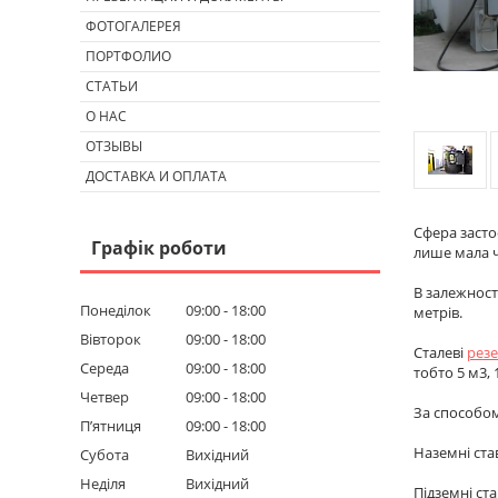
ФОТОГАЛЕРЕЯ
ПОРТФОЛИО
СТАТЬИ
О НАС
ОТЗЫВЫ
ДОСТАВКА И ОПЛАТА
Сфера засто
Графік роботи
лише мала ч
В залежност
Понеділок
09:00
18:00
метрів.
Вівторок
09:00
18:00
Сталеві
резе
Середа
09:00
18:00
тобто 5 м3, 1
Четвер
09:00
18:00
За способом
Пʼятниця
09:00
18:00
Наземні ста
Субота
Вихідний
Неділя
Вихідний
Підземні ст