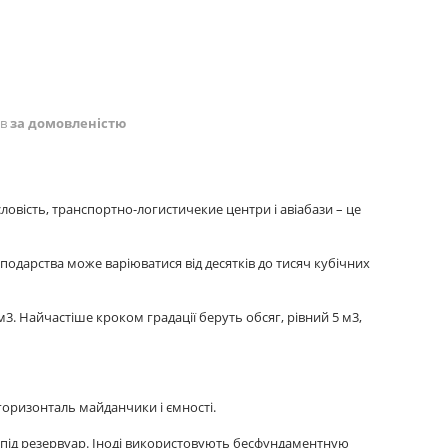
ів
за домовленістю
вість, транспортно-логистичекие центри і авіабази – це
сподарства може варіюватися від десятків до тисяч кубічних
 м3. Найчастіше кроком градації беруть обсяг, рівний 5 м3,
оризонталь майданчики і ємності.
 під резервуар. Іноді використовують бесфундаментную