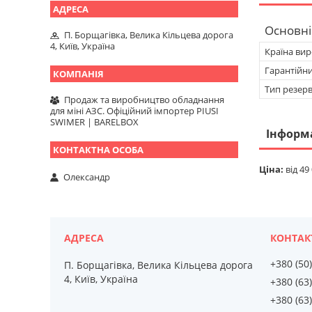
Основні
П. Борщагівка, Велика Кільцева дорога
4, Київ, Україна
Країна ви
Гарантійн
Тип резер
Продаж та виробництво обладнання
для міні АЗС. Офіційний імпортер PIUSI
SWIMER | BARELBOX
Інформ
Ціна:
від 49
Олександр
+380 (50
П. Борщагівка, Велика Кільцева дорога
4, Київ, Україна
+380 (63
+380 (63