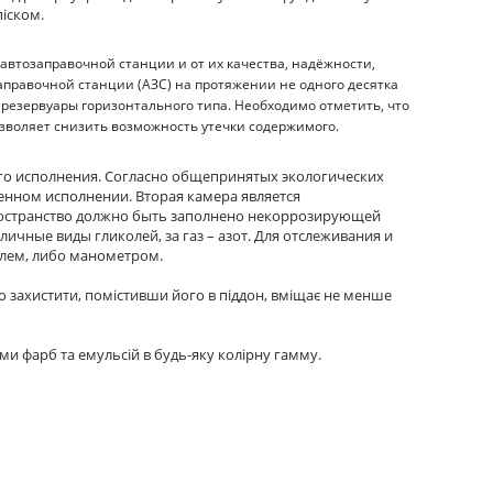
піском.
автозаправочной станции и от их качества, надёжности,
аправочной станции (АЗС) на протяжении не одного десятка
резервуары горизонтального типа. Необходимо отметить, что
позволяет снизить возможность утечки содержимого.
го исполнения. Согласно общепринятых экологических
тенном исполнении. Вторая камера является
ространство должно быть заполнено некоррозирующей
ичные виды гликолей, за газ – азот. Для отслеживания и
елем, либо манометром.
о захистити, помістивши його в піддон, вміщає не менше
ми фарб та емульсій в будь-яку колірну гамму.