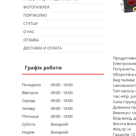
ФОТОГАЛЕРЕЯ
ПОРТФОЛИО
СТАТЬИ
О НАС
ОТЗЫВЫ
ДОСТАВКА И ОПЛАТА
Продуктивніс
Електроживл
Графік роботи
Потужність, 
Оборотів в 
Вид палива:
Понеділок
09:00
18:00
самовсмокт
Тип насоса:
Вівторок
09:00
18:00
Час ніпр. ро
Середа
09:00
18:00
Сила струму,
Довжина пр
Четвер
09:00
18:00
Вимикач: та
Пʼятниця
09:00
18:00
Вхід-вихід, 
Висота всмо
Субота
Вихідний
Фільтр: ні
Неділя
Вихідний
Гарантія: 12