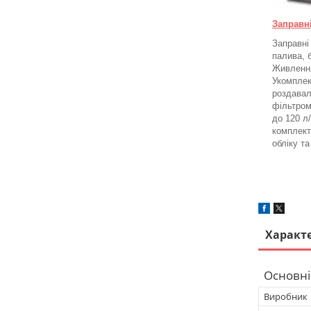
Заправн
Заправні
палива, 
Живлення
Укомплек
роздавал
фільтром
до 120 л
комплект
обліку т
Характ
Основні
Виробник