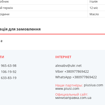
робник
Італія
ий термін
12 міс
рідини
Масло
ація для замовлення
 ₴
) 965-63-98
alexabv@ukr.net
Viber +380977869422
) 106-19-92
WhatsApp +380977869422
) 633-83-19
piusiua.com
Наши партнёры
www.piusi.com
Официальный сайт
минизаправка.com.ua