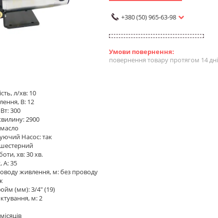
+380 (50) 965-63-98
повернення товару протягом 14 дн
ть, л/хв: 10
ення, В: 12
Вт: 300
хвилину: 2900
 масло
уючий Насос: так
 шестерний
боти, хв: 30 хв.
 А: 35
оводу живлення, м: без проводу
к
дюйм (мм): 3/4" (19)
ктування, м: 2
 місяців