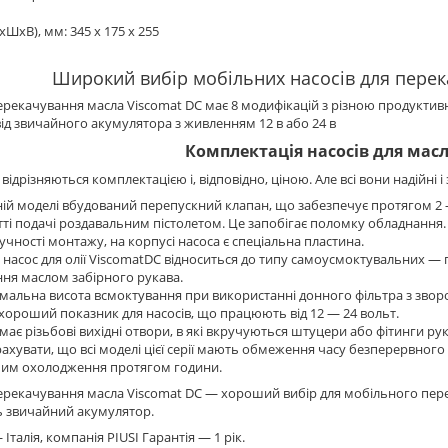
хШхВ), мм: 345 х 175 х 255
Широкий вибір мобільних насосів для перек
рекачування масла Viscomat DC має 8 модифікацій з різною продуктивністю:
д звичайного акумулятора з живленням 12 в або 24 в
Комплектація насосів для масл
відрізняються комплектацією і, відповідно, ціною. Але всі вони надійні і 
ій моделі вбудований перепускний клапан, що забезпечує протягом 2 
ті подачі роздавальним пістолетом. Це запобігає поломку обладнання.
учності монтажу, на корпусі насоса є спеціальна пластина.
насос для олії ViscomatDC відноситься до типу самоусмоктувальних 
ня маслом забірного рукава.
альна висота всмоктування при використанні донного фільтра з зворо
хороший показник для насосів, що працюють від 12 — 24 вольт.
має різьбові вихідні отвори, в які вкручуються штуцери або фітинги рук
рахувати, що всі моделі цієї серії мають обмеження часу безперервног
им охолодження протягом години.
ерекачування масла Viscomat DC — хороший вибір для мобільного пер
ь звичайний акумулятор.
талія, компанія PIUSI Гарантія — 1 рік.