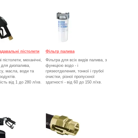
здавальні пістолети
Фільтр палива
 пістолети, механічні,
Фільтра для всіх видів палива, з
, для дизпалива,
функцією водо - і
су, масла, води та
грязеотделения, тонкої і грубої
родуктів.
очистки, різної пропускної
ість від 1 до 280
л/хв.
здатності - від 60 до 150
л/хв
.