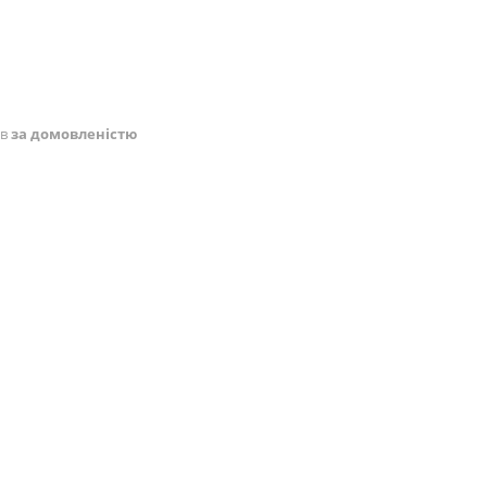
ів
за домовленістю