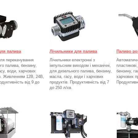
для палива
Лічильники для палива
Паливо ро
ля перекачування
Лічильники електронні з
Автоматичні
го палива, бензину,
імпульсним виходом і механічні,
пластикові
асу, води, харчових
для дизельного палива, бензину,
бензину, га
в. Живленням 12В, 24В,
масла, гасу, води і харчових
харчових п
одуктивність від 9 до
продуктів. Продуктивність від 7
Продуктивн
до 250
л/хв.