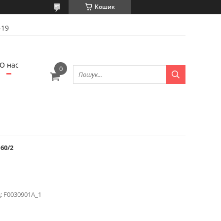
Кошик
-19
О нас
60/2
:
F0030901A_1