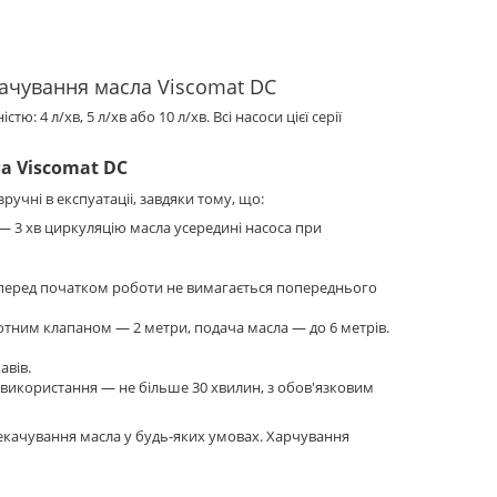
ачування масла Viscomat DC
 4 л/хв, 5 л/хв або 10 л/хв. Всі насоси цієї серії
а Viscomat DC
зручні в експуатаціі, завдяки тому, що:
— 3 хв циркуляцію масла усередині насоса при
— перед початком роботи не вимагається попереднього
тним клапаном — 2 метри, подача масла — до 6 метрів.
авів.
о використання — не більше 30 хвилин, з обов'язковим
екачування масла у будь-яких умовах. Харчування