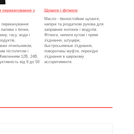
я перекачування з
Щланги і фітинги
Масло - бензостойкие щланги,
 перекачування
напірні та роздаткові рукова для
 палива з бочки,
заправних колонок і модулів.
ину, гасу, води і
Фітинги, нипиля кутові і прямі
родуктів,
з'єднання, штуцери,
вані лічильником,
быстросьемные з'єднання,
им пістолетом і
поворотнеы муфти, перехідні
Живленням 12В, 24В,
з'єднання в широкому
ктивність від 9 до 50
ассоритименте.