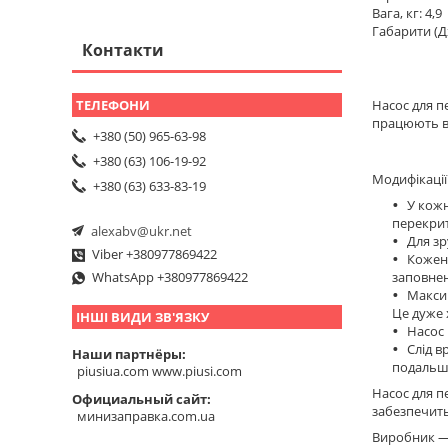
Вага, кг: 4,9
Габарити (Д
Контакти
Насос для пе
працюють ві
+380 (50) 965-63-98
+380 (63) 106-19-92
Модифікації 
+380 (63) 633-83-19
У кожн
перекрит
alexabv@ukr.net
Для зр
Viber +380977869422
Кожен 
заповнен
WhatsApp +380977869422
Максим
Це дуже 
ІНШІ ВИДИ ЗВ'ЯЗКУ
Насос 
Слід в
Наши партнёры
подальш
piusiua.com www.piusi.com
Насос для п
Официальный сайт
забезпечит
минизаправка.com.ua
Виробник — І