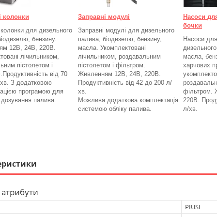
і колонки
Заправні модулі
Насоси дл
бочки
 колонки для дизельного
Заправні модулі для дизельного
біодизелю, бензину.
палива, біодизелю, бензину,
Насоси для
м 12В, 24В, 220В.
масла. Укомплектовані
дизельного
товані лічильником,
лічильником, роздавальним
масла, бенз
ьним пістолетом і
пістолетом і фільтром.
харчових п
.
Продуктивність від 70
Живленням 12В, 24В, 220В.
укомплекто
/хв. З додатковою
Продуктивність від 42 до 200 л/
роздавальн
ацією програмою для
хв.
фільтром.
а дозування палива.
Можлива додаткова комплектація
220В. Проду
системою обліку палива.
л/хв.
еристики
 атрибути
PIUSI