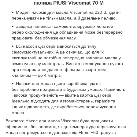
палива PIUSI Viscomat 70 M
Моделі насосів для масла Viscomat на 220 В, здатні
перекачувати не тільки масла, а й дизельне паливо.
Завдяки наявності самовентилируемых лопатей і
ребер охолодження це обладнання може безперервно
працювати без обмеження часу.
Всі насоси цієї серії відносяться до типу
самоусмоктувальних. А це означає, що для їх
експлуатації не потрібна попередня заправка масла у
всмоктувальну магістраль. Висота всмоктування сухого
при використанні донного фільтра з зворотним
клапаном — до 4 метрів.
Насоси для масла цього виробника здатні
безперебійно працювати в будь-яких умовах. Надійність
і висока продуктивність — візитна картка цієї серії.
Ідеально підходять для автомайстерень, гаражів та
інших підприємств, де виробляється перекачування
масла.
Важливо: Насос для масла Viscomat буде працювати
ефективно і без поломок, якщо температура перекачується
масла підтримується в діапазоні від +5 до +60 градусів.