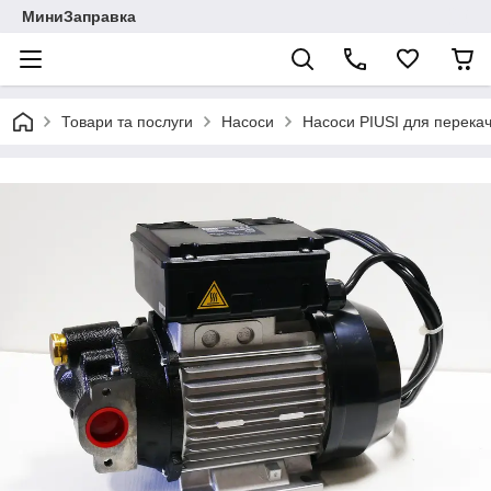
МиниЗаправка
Товари та послуги
Насоси
Насоси PIUSI для перека