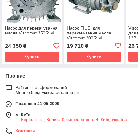
Насос для перекачування
Насос PIUSI для
Visc
масла Viscomat 350/2 M
перекачування масла
для 
Viscomat 200/2 M
12В
art.F0030403D
24 350
19 710
26 
₴
₴
Купити
Купити
Про нас
Рейтинг не сформований
Менше 5 відгуків за останній рік
Працює з 21.05.2009
м. Київ
П. Борщагівка, Велика Кільцева дорога 4, Київ, Україна
Контакти