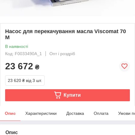
Насос для перекачування масла Viscomat 70
M
В наявності
Код: F0033490A_1
Опт і роздріб
23 672
₴
23 620 ₴
від 3 шт.
Купити
Опис
Характеристики
Доставка
Оплата
Умови п
Опис