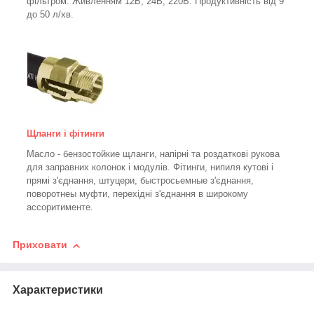
фільтром.
Живленням 12В, 24В, 220В. Продуктивність від 9
до 50 л/хв.
Щланги і фітинги
Масло - бензостойкие щланги, напірні та роздаткові рукова
для заправних колонок і модулів. Фітинги, нипиля кутові і
прямі з'єднання, штуцери, быстросьемные з'єднання,
поворотнеы муфти, перехідні з'єднання в широкому
ассоритименте.
Приховати
Характеристики