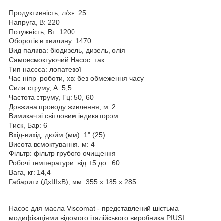
Продуктивність, л/хв: 25
Напруга, В: 220
Потужність, Вт: 1200
Оборотів в хвилину: 1470
Вид палива: біодизель, дизель, олія
Самовсмоктуючий Насос: так
Тип насоса: лопатевої
Час ніпр. роботи, хв: без обмеження часу
Сила струму, А: 5,5
Частота струму, Гц: 50, 60
Довжина проводу живлення, м: 2
Вимикач зі світловим індикатором
Тиск, Бар: 6
Вхід-вихід, дюйм (мм): 1" (25)
Висота всмоктування, м: 4
Фільтр: фільтр грубого очищення
Робочі температури: від +5 до +60
Вага, кг: 14,4
Габарити (ДхШхВ), мм: 355 х 185 х 285
Насос для масла Viscomat - представлений шістьма
модифікаціями відомого італійського виробника PIUSI.