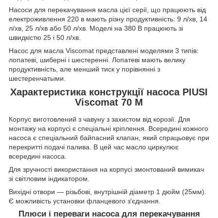
Насоси для перекачування масла цієї серії, що працюють від
електроживлення 220 в мають різну продуктивність: 9 л/хв, 14
л/хв, 25 л/хв або 50 л/хв. Моделі на 380 В працюють зі
швидкістю 25 і 50 л/хв.
Насос для масла Viscomat представлені моделями 3 типів:
лопатеві, шиберні і шестеренні. Лопатеві мають велику
продуктивність, але менший тиск у порівнянні з
шестеренчатыми.
Характеристика конструкції насоса PIUSI
Viscomat 70 M
Корпус виготовлений з чавуну з захистом від корозії. Для
монтажу на корпусі є спеціальні кріплення. Всередині кожного
насоса є спеціальний байпасний клапан, який спрацьовує при
перекритті подачі палива. В цей час масло циркулює
всередині насоса.
Для зручності використання на корпусі змонтований вимикач
зі світловим індикатором.
Вихідні отвори — різьбові, внутрішній діаметр 1 дюйм (25мм).
Є можливість установки фланцевого з'єднання.
Плюси і переваги насоса для перекачування