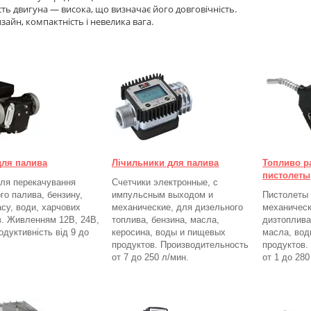
ть двигуна — висока, що визначає його довговічність.
зайн, компактність і невелика вага.
для палива
Лічильники для палива
Топливо р
пистолеты
ля перекачування
Счетчики электронные, с
го палива, бензину,
импульсным выходом и
Пистолеты 
асу, води, харчових
механические, для дизельного
механическ
в. Живленням 12В, 24В,
топлива, бензина, масла,
дизтоплива
одуктивність від 9 до
керосина, воды и пищевых
масла, вод
продуктов. Производительность
продуктов.
от 7 до 250
л/мин.
от 1 до 28