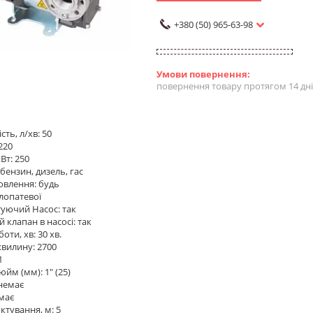
+380 (50) 965-63-98
повернення товару протягом 14 дн
ть, л/хв: 50
220
Вт: 250
бензин, дизель, гас
овлення: будь
 лопатевої
уючий Насос: так
 клапан в насосі: так
боти, хв: 30 хв.
хвилину: 2700
1
дюйм (мм): 1" (25)
немає
емає
ктування, м: 5