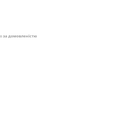
ів
за домовленістю