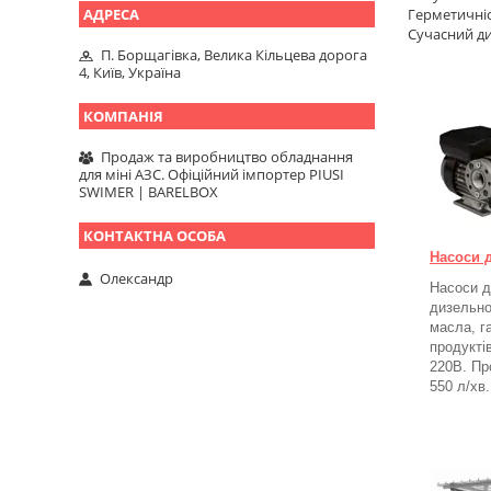
Герметичніс
Сучасний ди
П. Борщагівка, Велика Кільцева дорога
4, Київ, Україна
Продаж та виробництво обладнання
для міні АЗС. Офіційний імпортер PIUSI
SWIMER | BARELBOX
Насоси 
Олександр
Насоси д
дизельно
масла, г
продукті
220В. Пр
550 л/хв.