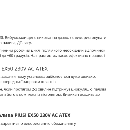
IUSI. Вибухозахищене виконання дозволяє використовувати
 палива, ДТ, гасу.
илинний робочий цикл, після якого необхідний відпочинок
до +60 градусів. На практиці ж, насос ефективно працює і
 EX50 230V AC ATEX
 завдяки чому установка здійснюється дуже швидко.
попередньої заправки шлангів.
н, який протягом 2-3 хвилин підтримує циркуляцію палива
ати його в комплекті з пістолетом. Вимикач входить до
лива PIUSI EX50 230V AC ATEX
 директив по використанню обладнання у