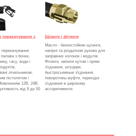
я перекачування з
Щланги і фітинги
Масло - бензостойкие щланги,
 перекачування
напірні та роздаткові рукова для
 палива з бочки,
заправних колонок і модулів.
ину, гасу, води і
Фітинги, нипиля кутові і прямі
родуктів,
з'єднання, штуцери,
вані лічильником,
быстросьемные з'єднання,
им пістолетом і
поворотнеы муфти, перехідні
Живленням 12В, 24В,
з'єднання в широкому
ктивність від 9 до 50
ассоритименте.