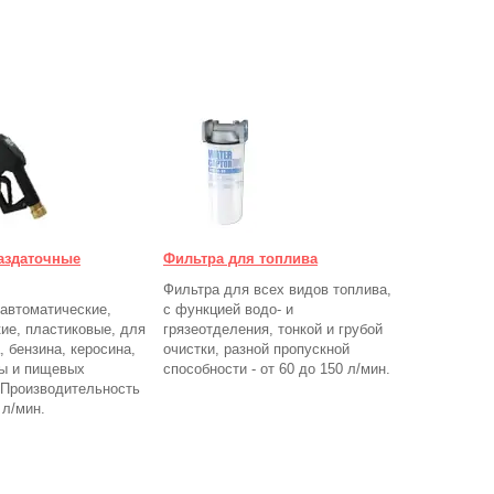
аздаточные
Фильтра для топлива
Фильтра для всех видов топлива,
автоматические,
с функцией водо- и
ие, пластиковые, для
грязеотделения, тонкой и грубой
, бензина, керосина,
очистки, разной пропускной
ы и пищевых
способности - от 60 до 150
л/мин
.
 Производительность
0
л/мин.