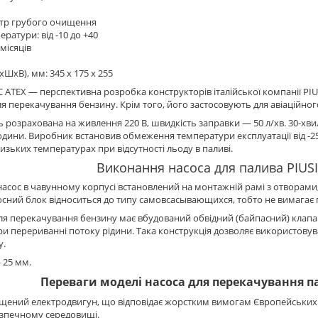
ьтр грубого очищення
ратури: від -10 до +40
 місяців
хШхВ), мм: 345 х 175 х 255
C ATEX — перспективна розробка конструкторів італійської компанії P
ля перекачування бензину. Крім того, його застосовують для авіаційного
 розрахована на живлення 220 В, швидкість заправки — 50 л/хв. 30-хв
дини. Виробник встановив обмеження температури експлуатації від -25 
изьких температурах при відсутності льоду в паливі.
Виконання насоса для палива PIUSI
сос в чавунному корпусі встановлений на монтажній рамі з отворами,
сний блок відноситься до типу самовсасывающихся, тобто не вимагає 
ля перекачування бензину має вбудований обвідний (байпасний) клапа
ри перериванні потоку рідини. Така конструкція дозволяє використовув
у.
 25 мм.
Переваги моделі насоса для перекачування па
щений електродвигун, що відповідає жорстким вимогам Європейських
зпечному середовищі.