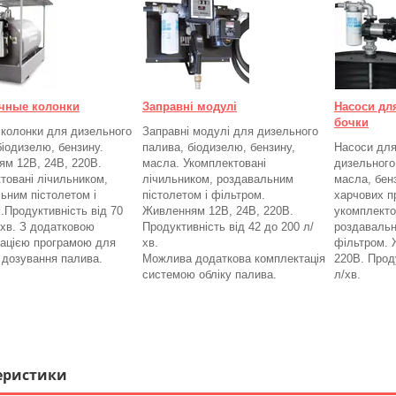
чные колонки
Заправні модулі
Насоси дл
бочки
 колонки для дизельного
Заправні модулі для дизельного
біодизелю, бензину.
палива, біодизелю, бензину,
Насоси для
м 12В, 24В, 220В.
масла. Укомплектовані
дизельного
товані лічильником,
лічильником, роздавальним
масла, бенз
ьним пістолетом і
пістолетом і фільтром.
харчових п
.
Продуктивність від 70
Живленням 12В, 24В, 220В.
укомплекто
/хв. З додатковою
Продуктивність від 42 до 200 л/
роздавальн
ацією програмою для
хв.
фільтром.
а дозування палива.
Можлива додаткова комплектація
220В. Проду
системою обліку палива.
л/хв.
еристики