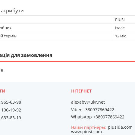
 атрибути
PIUSI
робник
Італія
ий термін
12 міс
ація для замовлення
 ₴
) 965-63-98
alexabv@ukr.net
Viber +380977869422
) 106-19-92
WhatsApp +380977869422
) 633-83-19
piusiua.com
Наши партнёры
www.piusi.com