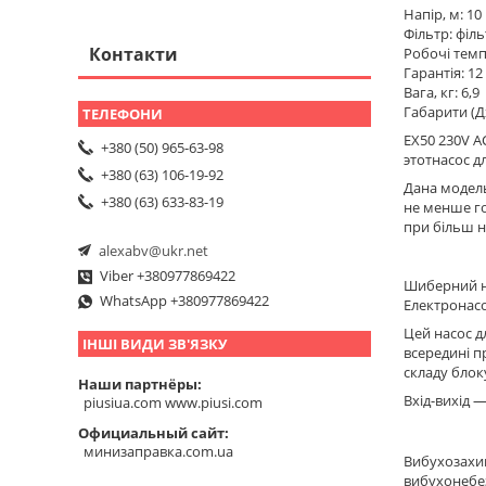
Напір, м: 10
Фільтр: філ
Контакти
Робочі темпе
Гарантія: 12
Вага, кг: 6,9
Габарити (Д
EX50 230V A
+380 (50) 965-63-98
этотнасос д
+380 (63) 106-19-92
Дана модель
+380 (63) 633-83-19
не менше го
при більш н
alexabv@ukr.net
Viber +380977869422
Шиберний на
WhatsApp +380977869422
Електронасо
Цей насос д
ІНШІ ВИДИ ЗВ'ЯЗКУ
всередині п
складу блок
Наши партнёры
Вхід-вихід —
piusiua.com www.piusi.com
Официальный сайт
минизаправка.com.ua
Вибухозахи
вибухонебе