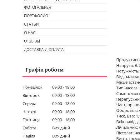
ФОТОГАЛЕРЕЯ
ПОРТФОЛИО
СТАТЬИ
О НАС
ОТЗЫВЫ
ДОСТАВКА И ОПЛАТА
Продуктивніс
Напруга, В: 
Графік роботи
Потужність, 
Вид палива: 
Місце встан
Понеділок
09:00
18:00
Тип насоса:
Самовсмокт
Вівторок
09:00
18:00
Перепускний
Середа
09:00
18:00
Час ніпр. ро
Оборотів в 
Четвер
09:00
18:00
Тиск, Бар: 1,
Пʼятниця
09:00
18:00
Вхід-вихід, 
Лічильник: 
Субота
Вихідний
Пістолет: н
Неділя
Вихідний
Висота всмо