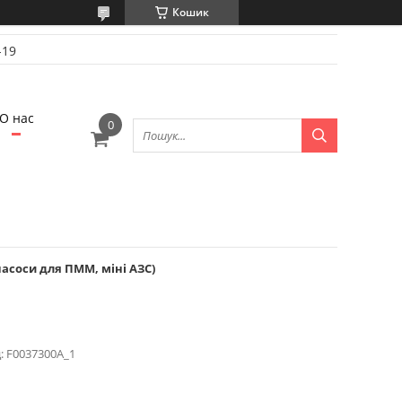
Кошик
-19
О нас
насоси для ПММ, міні АЗС)
:
F0037300A_1