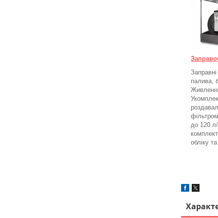
Заправо
Заправні
палива, 
Живлення
Укомплек
роздавал
фільтром
до 120 л
комплект
обліку т
Характ