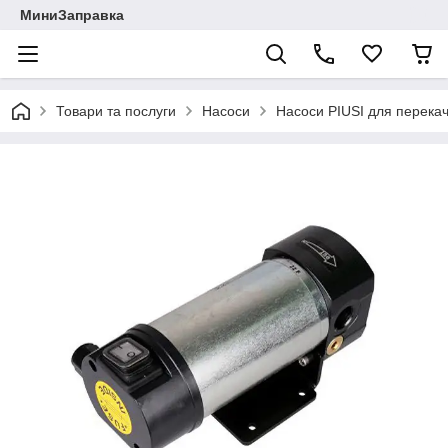
МиниЗаправка
Товари та послуги
Насоси
Насоси PIUSI для перека