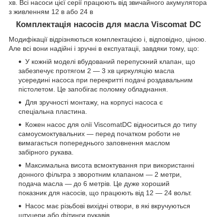
хв. Всі насоси цієї серії працюють від звичайного акумулятора
з живленням 12 в або 24 в
Комплектація насосів для масла Viscomat DC
Модифікації відрізняються комплектацією і, відповідно, ціною.
Але всі вони надійні і зручні в експуатаціі, завдяки тому, що:
У кожній моделі вбудований перепускний клапан, що
забезпечує протягом 2 — 3 хв циркуляцію масла
усередині насоса при перекритті подачі роздавальним
пістолетом. Це запобігає поломку обладнання.
Для зручності монтажу, на корпусі насоса є
спеціальна пластина.
Кожен насос для олії ViscomatDC відноситься до типу
самоусмоктувальних — перед початком роботи не
вимагається попереднього заповнення маслом
забірного рукава.
Максимальна висота всмоктування при використанні
донного фільтра з зворотним клапаном — 2 метри,
подача масла — до 6 метрів. Це дуже хороший
показник для насосів, що працюють від 12 — 24 вольт.
Насос має різьбові вихідні отвори, в які вкручуються
штуцери або фітинги рукавів.