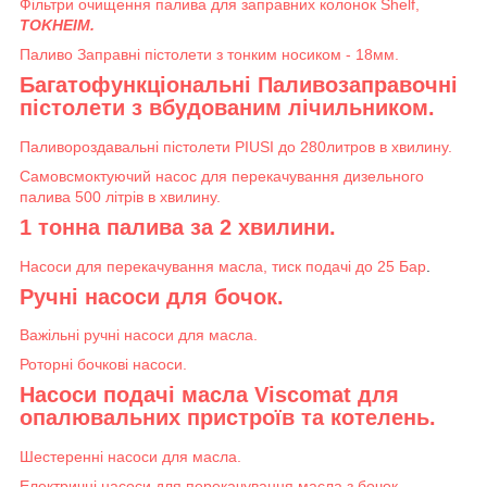
Фільтри очищення палива для заправних колонок Shelf,
TOKHEIM.
Паливо Заправні пістолети з тонким носиком - 18мм.
Багатофункціональні Паливозаправочні
пістолети з вбудованим лічильником.
Паливороздавальні пістолети PIUSI до 280литров в хвилину.
Самовсмоктуючий насос для перекачування дизельного
палива 500 літрів в хвилину.
1 тонна палива за 2 хвилини.
Насоси для перекачування масла, тиск подачі до 25 Бар
.
Ручні насоси для бочок.
Важільні ручні насоси для масла.
Роторні бочкові насоси.
Насоси подачі масла Viscomat для
опалювальних пристроїв та котелень.
Шестеренні насоси для масла.
Електричні насоси для перекачування масла з бочок.