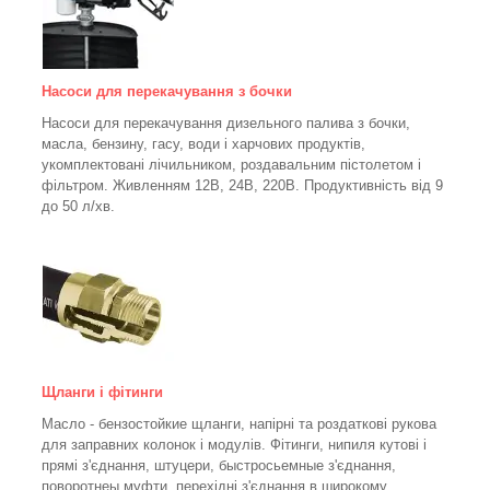
Насоси для перекачування з бочки
Насоси для перекачування дизельного палива з бочки,
масла, бензину, гасу, води і харчових продуктів,
укомплектовані лічильником, роздавальним пістолетом і
фільтром.
Живленням 12В, 24В, 220В. Продуктивність від 9
до 50 л/хв.
Щланги і фітинги
Масло - бензостойкие щланги, напірні та роздаткові рукова
для заправних колонок і модулів. Фітинги, нипиля кутові і
прямі з'єднання, штуцери, быстросьемные з'єднання,
поворотнеы муфти, перехідні з'єднання в широкому