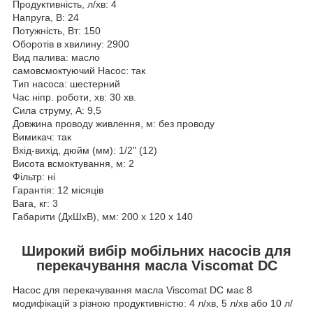
Продуктивність, л/хв: 4
Напруга, В: 24
Потужність, Вт: 150
Оборотів в хвилину: 2900
Вид палива: масло
самовсмоктуючий Насос: так
Тип насоса: шестерний
Час ніпр. роботи, хв: 30 хв.
Сила струму, А: 9,5
Довжина проводу живлення, м: без проводу
Вимикач: так
Вхід-вихід, дюйм (мм): 1/2" (12)
Висота всмоктування, м: 2
Фільтр: ні
Гарантія: 12 місяців
Вага, кг: 3
Габарити (ДхШхВ), мм: 200 х 120 х 140
Широкий вибір мобільних насосів для
перекачування масла Viscomat DC
Насос для перекачування масла Viscomat DC має 8
модифікацій з різною продуктивністю: 4 л/хв, 5 л/хв або 10 л/