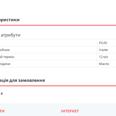
еристики
 атрибути
PIUSI
робник
Італія
ий термін
12 міс
рідини
Масло
ація для замовлення
 ₴