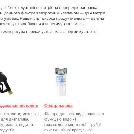
о для їх експлуатації не потрібна попередня заправка
ні донного фільтра з зворотним клапаном — до 4 метрів.
 умовах. Надійність і висока продуктивність — візитна
приємств, де виробляється перекачування масла.
 температура перекачується масла підтримується в
здавальні пістолети
Фільтр палива
 пістолети, механічні,
Фільтра для всіх видів палива, з
, для дизпалива,
функцією водо - і
су, масла, води та
грязеотделения, тонкої і грубої
родуктів.
очистки, різної пропускної