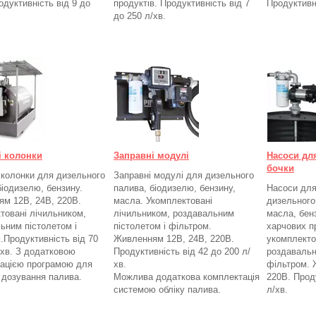
одуктивність від 9 до
продуктів. Продуктивність від 7
Продуктивн
до 250
л/хв.
і колонки
Заправні модулі
Насоси дл
бочки
 колонки для дизельного
Заправні модулі для дизельного
біодизелю, бензину.
палива, біодизелю, бензину,
Насоси для
м 12В, 24В, 220В.
масла. Укомплектовані
дизельного
товані лічильником,
лічильником, роздавальним
масла, бенз
ьним пістолетом і
пістолетом і фільтром.
харчових п
.
Продуктивність від 70
Живленням 12В, 24В, 220В.
укомплекто
/хв. З додатковою
Продуктивність від 42 до 200 л/
роздавальн
ацією програмою для
хв.
фільтром.
а дозування палива.
Можлива додаткова комплектація
220В. Проду
системою обліку палива.
л/хв.