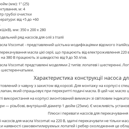
дюйм (мм): 1" (25)
ктування, м: 4
ьтр грубої очистки
ератури: від +5 до +60
4
хШхВ), мм: 350 х 200 х 280
льний ряд насосів для олії з Італії
асла Viscomat - представлений шістьма модифікаціями відомого італійс
перекачування масла цієї серії, що працюють від електроживлення 220 в м
 на 380 В працюють зі швидкістю від 9 до 50 л/хв.
асла Viscomat представлені моделями 2 типів: лопатеві і шестеренні. Л
з шестеренчатыми.
Характеристика конструкції насоса дл
товлений з чавуну з захистом від корозії. Для монтажу на корпусі є спе
лапан, який спрацьовує при перекритті подачі масла. В цей час масло 
ті використання на корпусі змонтований вимикач зі світловим індикато
ори — різьбові, внутрішній діаметр 1 дюйм (25мм). Є можливість устано
Плюси і переваги насосів для перекачування
 насосів для масла Viscomat на 220 В, здатні перекачувати не тільки мас
ки наявності самовентилируемых лопатей і ребер охолодження це об