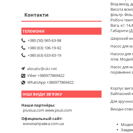
Вхід-вихід, 
Висота всмо
Контакти
фільтр: Філ
Робочі темп
Вага, кг: 14,
Габарити (Д
Широкий моде
+380 (50) 965-63-98
Насос для м
+380 (63) 106-19-92
Насоси для 
+380 (63) 633-83-19
л/хв. Моделі
Насос для м
alexabv@ukr.net
порівнянні 
Viber +380977869422
WhatsApp +380977869422
Корпус виго
байпасний к
ІНШІ ВИДИ ЗВ'ЯЗКУ
Для зручнос
Наши партнёры
Вихідні отв
piusiua.com www.piusi.com
Официальный сайт
минизаправка.com.ua
Моделі
Завдя