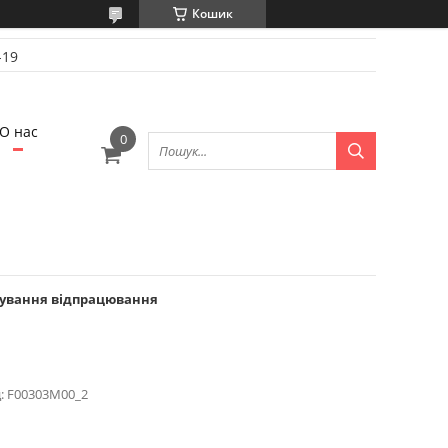
Кошик
-19
О нас
ачування відпрацювання
:
F00303M00_2