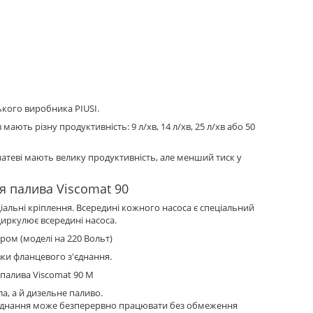
ького виробника PIUSI.
ають різну продуктивність: 9 л/хв, 14 л/хв, 25 л/хв або 50
опатеві мають велику продуктивність, але менший тиск у
я палива Viscomat 90
ціальні кріплення. Всередині кожного насоса є спеціальний
циркулює всередині насоса.
ром (моделі на 220 Вольт)
вки фланцевого з'єднання.
 палива Viscomat 90 M
ла, а й дизельне паливо.
ладнання може безперервно працювати без обмеження