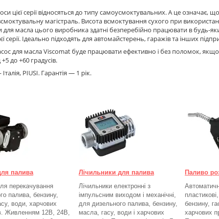
соси цієї серії відносяться до типу самоусмоктувальних. А це означає, щ
всмоктувальну магістраль. Висота всмоктування сухого при використан
 для масла цього виробника здатні безперебійно працювати в будь-яких
ієї серії. Ідеально підходять для автомайстерень, гаражів та інших під
сос для масла Viscomat буде працювати ефективно і без поломок, якщо
д +5 до +60 градусів.
талія, PIUSI. Гарантія — 1 рік.
для палива
Лічильники для палива
Паливо ро
ля перекачування
Лічильники електронні з
Автоматичні
го палива, бензину,
імпульсним виходом і механічні,
пластикові
асу, води, харчових
для дизельного палива, бензину,
бензину, га
в. Живленням 12В, 24В,
масла, гасу, води і харчових
харчових п