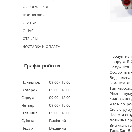
ФОТОГАЛЕРЕЯ
ПОРТФОЛИО
СТАТЬИ
О НАС
ОТЗЫВЫ
ДОСТАВКА И ОПЛАТА
Продуктивніс
Напруга, В: 
Графік роботи
Потужність, 
Оборотів в 
Вид палива:
Понеділок
09:00
18:00
самовсмокт
Тип насоса:
Вівторок
09:00
18:00
Рівень шуму
Середа
09:00
18:00
Клас захисту,
Час ніпр. р
Четвер
09:00
18:00
Сила струму,
Пʼятниця
09:00
18:00
Частота стру
Довжина про
Субота
Вихідний
Вимикач: та
Неділя
Вихідний
Тиск, Бар: 5