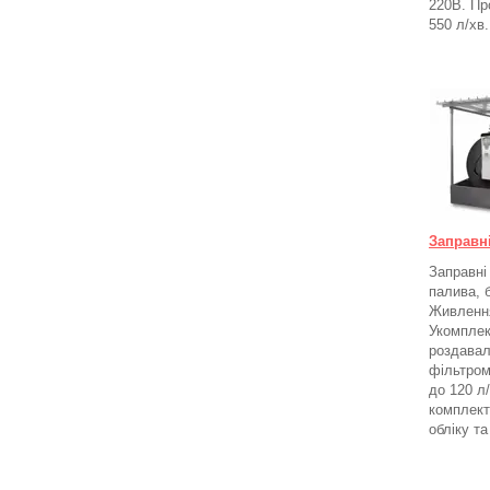
220В. Пр
550 л/хв.
Заправн
Заправні
палива, 
Живлення
Укомплек
роздавал
фільтром
до 120 л
комплект
обліку т