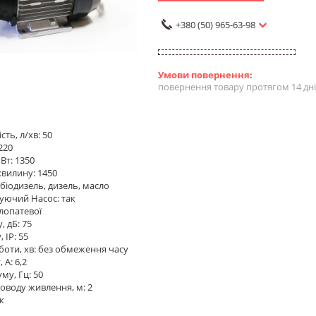
+380 (50) 965-63-98
повернення товару протягом 14 дн
ть, л/хв: 50
220
Вт: 1350
хвилину: 1450
 біодизель, дизель, масло
уючий Насос: так
 лопатевої
, дБ: 75
 IP: 55
оботи, хв: без обмеження часу
 А: 6,2
му, Гц: 50
воду живлення, м: 2
к