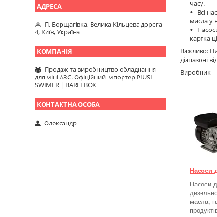
часу.
Всі на
масла у 
П. Борщагівка, Велика Кільцева дорога
Насоси
4, Київ, Україна
картка ц
Важливо: На
діапазоні ві
Продаж та виробництво обладнання
Виробник — І
для міні АЗС. Офіційний імпортер PIUSI
SWIMER | BARELBOX
Олександр
Насоси 
Насоси д
дизельно
масла, г
продукті