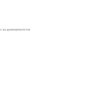
ів
за домовленістю