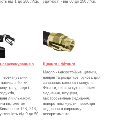
ість від 1 до 280
л/хв.
здатності - від 60 до 150
л/хв
.
я перекачування з
Щланги і фітинги
Масло - бензостойкие щланги,
 перекачування
напірні та роздаткові рукова для
 палива з бочки,
заправних колонок і модулів.
ину, гасу, води і
Фітинги, нипиля кутові і прямі
родуктів,
з'єднання, штуцери,
вані лічильником,
быстросьемные з'єднання,
им пістолетом і
поворотнеы муфти, перехідні
Живленням 12В, 24В,
з'єднання в широкому
ктивність від 9 до 50
ассоритименте.