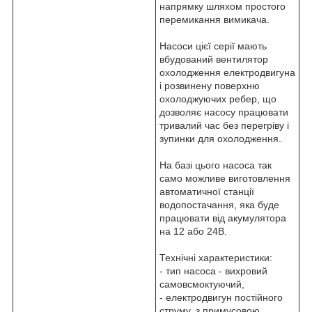
напрямку шляхом простого
перемикання вимикача.
Насоси цієї серії мають
вбудований вентилятор
охолодження електродвигуна
і розвинену поверхню
охолоджуючих ребер, що
дозволяє насосу працювати
тривалий час без перегріву і
зупинки для охолодження.
На базі цього насоса так
само можливе виготовлення
автоматичної станції
водопостачання, яка буде
працювати від акумулятора
на 12 або 24В.
Технічні характеристики:
- тип насоса - вихровий
самовсмоктуючий,
- електродвигун постійного
струму, з примусовою