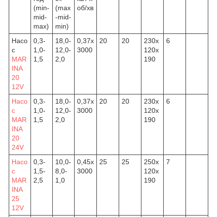
(min-
(max
об/хв
mid-
-mid-
max)
min)
Насо
0,3-
18,0-
0,37х
20
20
230х
6
с
1,0-
12,0-
3000
120х
MAR
1,5
2,0
190
INA
20
12V
Насо
0,3-
18,0-
0,37х
20
20
230х
6
с
1,0-
12,0-
3000
120х
MAR
1,5
2,0
190
INA
20
24V
Насо
0,3-
10,0-
0,45х
25
25
250х
7
с
1,5-
8,0-
3000
120х
MAR
2,5
1,0
190
INA
25
12V