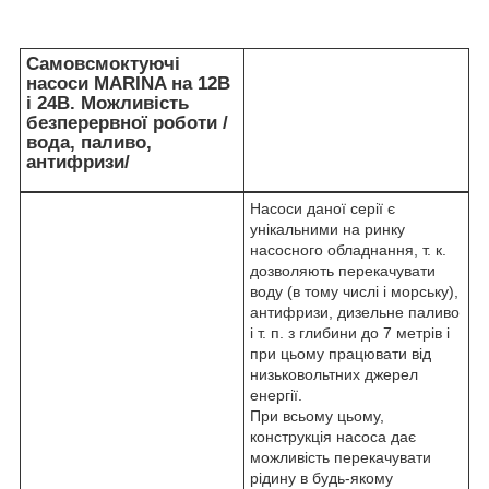
Самовсмоктуючі
насоси MARINA на 12В
і 24В. Можливість
безперервної роботи /
вода, паливо,
антифризи/
Насоси даної серії є
унікальними на ринку
насосного обладнання, т. к.
дозволяють перекачувати
воду (в тому числі і морську),
антифризи, дизельне паливо
і т. п. з глибини до 7 метрів і
при цьому працювати від
низьковольтних джерел
енергії.
При всьому цьому,
конструкція насоса дає
можливість перекачувати
рідину в будь-якому