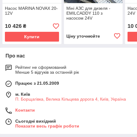
Насос MARINA NOVAX 20-
Міні АЗС для дизеля -
Нас
12V
EMILCADDY 110 з
24V
насосом 24V
10 426
10 
₴
Ціну уточнюйте
Купити
Про нас
Рейтинг не сформований
Менше 5 відгуків за останній рік
Працює з 21.05.2009
м. Київ
П. Борщагівка, Велика Кільцева дорога 4, Київ, Україна
Контакти
Сьогодні вихідний
Показати весь графік роботи