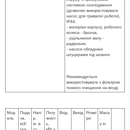
системою охолодження
(дозволяє використовувати
насос для тривалої роботи),
IP44,
- матеріал корпусу, робочого
колеса - бронза,
- ущільнення валу -
радіальне,
- насоси обладнані
штуцерами під шланги.
Рекомендується
використовувати з фільтром
тонкого очищення на вході.
Мод
Пода
Напі
Поту
Вхід
Вихід
Розмі
Маса
ель
ча,
р,
жніст
ри
,
м3/
м. в.
ь,
у кг
год
ст.
кВт x