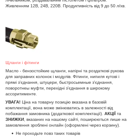
Живленням 12В, 24В, 220В. Продуктивність від 9 до 50 л/хв.
Щланги і фітинги
Масло - бензостойкие щланги, напірні та роздаткові рукова
для заправних колонок і модулів. Фітинги, нипиля кутові і
прямі з'єднання, штуцери, быстросьемные з'єднання,
поворотнеы муфти, перехідні з'єднання в широкому
ассоритименте.
УВАГА!
Ціна на товарну позицію вказана в базовій
комплектації, вона може змінюватись в залежності від
побажання замовника (додаткової комплектації).
АКЦІЇ
та
ЗНИЖКИ
, вказаних на нашому сайті, поширюються лише на
замовлення зроблені онлайн (оформлені через корзину).
Не проходьте повз таких товарів