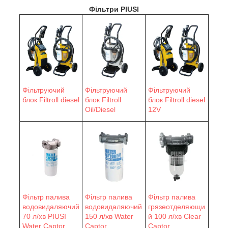
Фільтри PIUSI
Фільтруючий
Фільтруючий
Фільтруючий
блок Filtroll diesel
блок Filtroll
блок Filtroll diesel
Oil/Diesel
12V
Фільтр палива
Фільтр палива
Фільтр палива
водовидаляючий
водовидаляючий
грязеотделяющи
70 л/хв PIUSI
150 л/хв Water
й 100 л/хв Clear
Water Сaptor
Сaptor
Captor