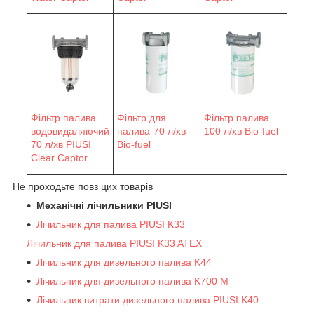
Фільтр палива
Фільтр для
Фільтр палива
водовидаляючий
палива-70 л/хв
100 л/хв Bio-fuel
70 л/хв PIUSI
Bio-fuel
Clear Captor
Не проходьте повз цих товарів
Механічні лічильники PIUSI
Лічильник для палива PIUSI K33
Лічильник для палива PIUSI K33 ATEX
Лічильник для дизельного палива K44
Лічильник для дизельного палива K700 M
Лічильник витрати дизельного палива PIUSI K40