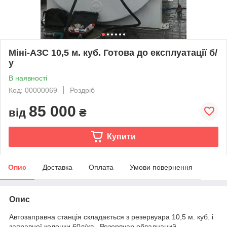
Міні-АЗС 10,5 м. куб. Готова до експлуатації б/
у
В наявності
Код: 00000069
Роздріб
85 000
від
₴
Купити
Опис
Доставка
Оплата
Умови повернення
Опис
Автозаправна станція складається з резервуара 10,5 м. куб. і
заправної колонки 60л/хв., Резервуар обладнаний