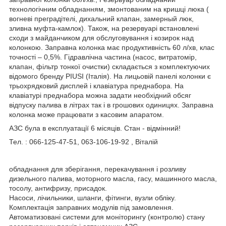
технологічним обладнанням, змонтованим на кришці люка (
вогневі преградітелі, дихальний клапан, замерный люк,
зливна муфта-камлок). Також, на резервуарі встановлені
сходи з майданчиком для обслуговування і козирок над
колонкою. Заправна колонка має продуктивність 60 л/хв, клас
точності – 0,5%. Гідравлічна частина (насос, витратомір,
клапан, фільтр тонкої очистки) складається з комплектуючих
відомого бренду PIUSI (Італія). На лицьовій панелі колонки є
трьохрядковий дисплей і клавіатура преднабора. На
клавіатурі преднабора можна задати необхідний обсяг
відпуску палива в літрах так і в грошових одиницях. Заправна
колонка може працювати з касовим апаратом.
АЗС була в експлуатації 6 місяців. Стан - відмінний!
Тел. : 066-125-47-51, 063-106-19-92 , Віталій
обладнання для зберігання, перекачування і розливу
дизельного палива, моторного масла, гасу, машинного масла,
тосолу, антифризу, присадок.
Насоси, лічильники, шланги, фітинги, вузли обліку.
Комплектація заправних модулів під замовлення.
Автоматизовані системи для моніторингу (контролю) стану