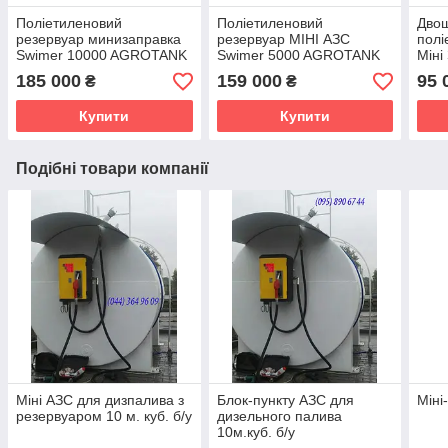
Поліетиленовий
Поліетиленовий
Дво
резервуар минизаправка
резервуар МІНІ АЗС
полі
Swimer 10000 AGROTANK
Swimer 5000 AGROTANK
Міні
500
185 000
159 000
95 
₴
₴
Купити
Купити
Подібні товари компанії
Міні АЗС для дизпалива з
Блок-пункту АЗС для
Міні
резервуаром 10 м. куб. б/у
дизельного палива
10м.куб. б/у