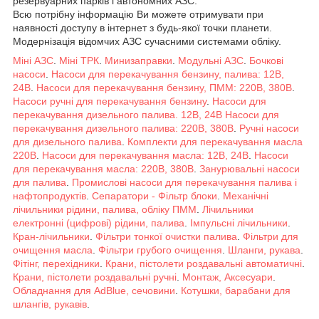
резервуарних парків і автономних АЗС.
Всю потрібну інформацію Ви можете отримувати при
наявності доступу в інтернет з будь-якої точки планети.
Модернізація відомчих АЗС сучасними системами обліку.
Міні АЗС
.
Міні ТРК
.
Минизаправки
.
Модульні АЗС
.
Бочкові
насоси
.
Насоси для перекачування бензину, палива: 12В,
24В
.
Насоси для перекачування бензину, ПММ: 220В, 380В
.
Насоси ручні для перекачування бензину
.
Насоси для
перекачування дизельного палива. 12В, 24В
Насоси для
перекачування дизельного палива: 220В, 380В
.
Ручні насоси
для дизельного палива
.
Комплекти для перекачування масла
220В
.
Насоси для перекачування масла: 12В, 24В
.
Насоси
для перекачування масла: 220В, 380В
.
Занурювальні насоси
для палива
.
Промислові насоси для перекачування палива і
нафтопродуктів
.
Сепаратори - Фільтр блоки
.
Механічні
лічильники рідини, палива, обліку ПММ
.
Лічильники
електронні (цифрові) рідини, палива
.
Імпульсні лічильники
.
Кран-лічильники
.
Фільтри тонкої очистки палива
.
Фільтри для
очищення масла
.
Фільтри грубого очищення
.
Шланги, рукава
.
Фітінг, перехідники
.
Крани, пістолети роздавальні автоматичні
.
Крани, пістолети роздавальні ручні
.
Монтаж, Аксесуари
.
Обладнання для AdBlue, сечовини
.
Котушки, барабани для
шлангів, рукавів
.