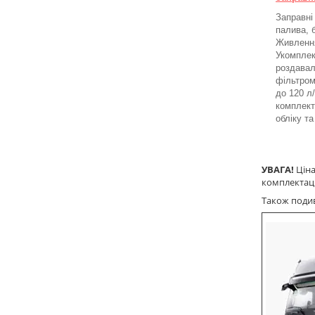
Заправні
палива, 
Живлення
Укомплек
роздавал
фільтром
до 120 л
комплект
обліку т
УВАГА!
Ціна
комплектаці
Також подиві