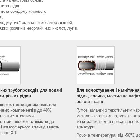
ла на нафтовій основі,
тила рідин,
тила солідолу жирового,
и,
лоджуючої рідини низкозамерзающей,
бких розчинів неорганічних кислот, лугів.
чких трубопроводів для подачі
Для всмоктування і нагнітання
ом різних рідин
рідин, палива, мастил на нафт
основі і газів
implex
підвищеним вмістом
чних компонентів до 40%
,
Гумові шланги з текстильним кар
ь антистатичними
металевою спіраллю, мають на к
стями, високою стійкістю до
м'які манжети для приєднання їх
 і атмосферного впливу, мають
арматури.
ності 3:1.
Робоча температура: від -50⁰С д