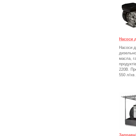
Насоси 
Насоси д
дизельно
масла, г
продукті
220В. Пр
550 л/хв.
Заправн