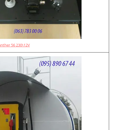
anther 56 230\12V