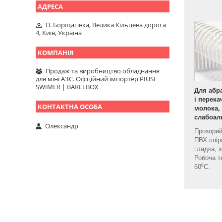
П. Борщагівка, Велика Кільцева дорога
4, Київ, Україна
Продаж та виробництво обладнання
для міні АЗС. Офіційний імпортер PIUSI
SWIMER | BARELBOX
Для абра
і перека
молока,
слабоалк
Олександр
Прозорий
ПВХ спір
гладка, 
Робоча т
60⁰С.