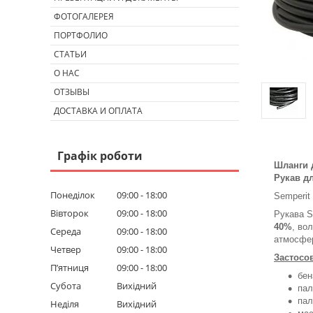
ФОТОГАЛЕРЕЯ
ПОРТФОЛИО
СТАТЬИ
О НАС
ОТЗЫВЫ
ДОСТАВКА И ОПЛАТА
Графік роботи
Шланги д
Рукав д
Понеділок
09:00
18:00
Semperit
Вівторок
09:00
18:00
Рукава S
40%
, во
Середа
09:00
18:00
атмосфер
Четвер
09:00
18:00
Застосо
Пʼятниця
09:00
18:00
бен
Субота
Вихідний
пал
пал
Неділя
Вихідний