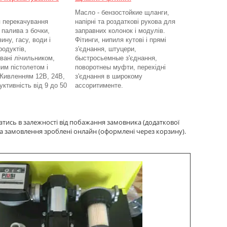
Масло - бензостойкие щланги,
 перекачування
напірні та роздаткові рукова для
 палива з бочки,
заправних колонок і модулів.
ину, гасу, води і
Фітинги, нипиля кутові і прямі
родуктів,
з'єднання, штуцери,
вані лічильником,
быстросьемные з'єднання,
им пістолетом і
поворотнеы муфти, перехідні
Живленням 12В, 24В,
з'єднання в широкому
ктивність від 9 до 50
ассоритименте.
атись в залежності від побажання замовника (додаткової
а замовлення зроблені онлайн (оформлені через корзину).