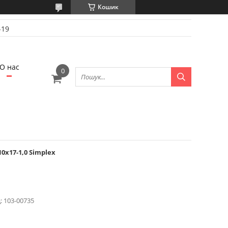
Кошик
-19
О нас
0х17-1,0 Simplex
:
103-00735