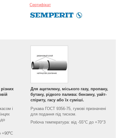
Сертифікат
 різних
Для ацетилену, міського газу, пропану,
овій
бутану, рідкого палива: бензину, уайт-
спіриту, гасу або їх суміші.
касом і
Рукава ГОСТ 9356-75, гумові призначені
інцях
для подання під тиском.
 до
Робоча температура: від -55°С до +70°З
о +90⁰С