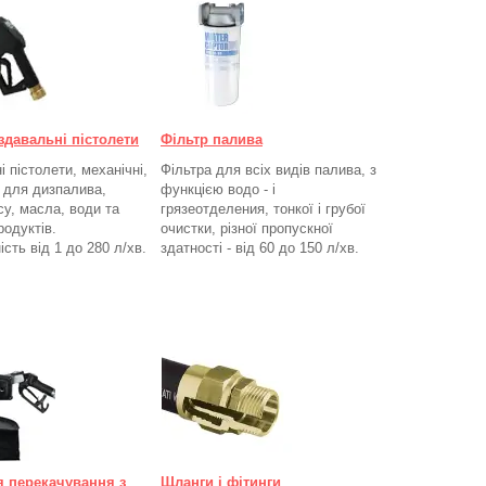
здавальні пістолети
Фільтр палива
 пістолети, механічні,
Фільтра для всіх видів палива, з
, для дизпалива,
функцією водо - і
су, масла, води та
грязеотделения, тонкої і грубої
родуктів.
очистки, різної пропускної
ість від 1 до 280
л/хв.
здатності - від 60 до 150
л/хв
.
я перекачування з
Щланги і фітинги