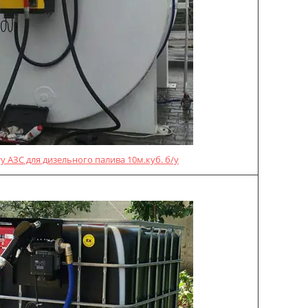
у АЗС для дизельного палива 10м.куб. б/у