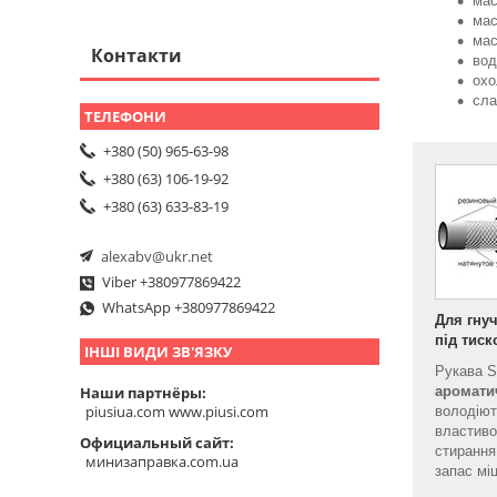
мас
мас
мас
Контакти
вод
охо
сла
+380 (50) 965-63-98
+380 (63) 106-19-92
+380 (63) 633-83-19
alexabv@ukr.net
Viber +380977869422
WhatsApp +380977869422
Для гну
під тиск
ІНШІ ВИДИ ЗВ'ЯЗКУ
Рукава S
аромати
Наши партнёры
piusiua.com www.piusi.com
володіют
властиво
Официальный сайт
стирання
минизаправка.com.ua
запас міц