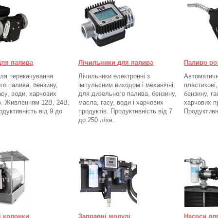
для палива
Лічильники для палива
Паливо ро
ля перекачування
Лічильники електронні з
Автоматичні
го палива, бензину,
імпульсним виходом і механічні,
пластикові
асу, води, харчових
для дизельного палива, бензину,
бензину, га
в. Живленням 12В, 24В,
масла, гасу, води і харчових
харчових п
одуктивність від 9 до
продуктів. Продуктивність від 7
Продуктивн
до 250
л/хв.
і колонки
Заправні модулі
Насоси дл