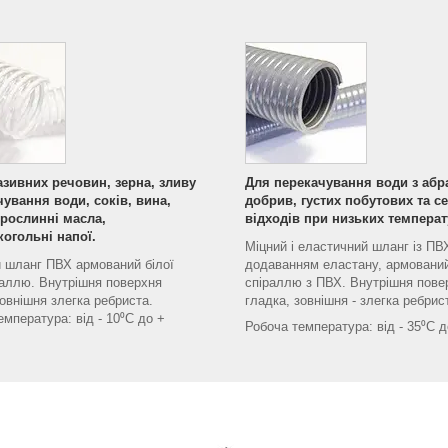
зивних речовин, зерна, зливу
Для перекачування води з абр
чування води, соків, вина,
добрив, густих побутових та се
 рослинні масла,
відходів при низьких температ
огольні напої.
Міцний і еластичний шланг із ПВ
 шланг ПВХ армований білої
додаванням еластану, армовани
аллю. Внутрішня поверхня
спіраллю з ПВХ. Внутрішня пове
зовнішня злегка ребриста.
гладка, зовнішня - злегка ребрис
емпература: від - 10⁰С до +
Робоча температура: від - 35⁰С д