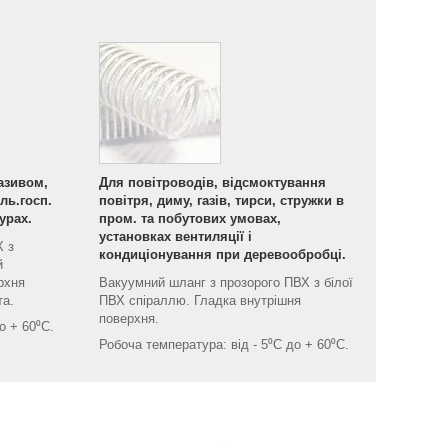
азивом,
Для повітроводів, відсмоктування
ль.госп.
повітря, диму, газів, тирси, стружки в
урах.
пром. та побутових умовах,
установках вентиляції і
Х з
кондиціонування при деревообробці.
й
рхня
Вакуумний шланг з прозорого ПВХ з білої
та.
ПВХ спіраллю. Гладка внутрішня
поверхня.
о + 60⁰С.
Робоча температура: від - 5⁰С до + 60⁰С.