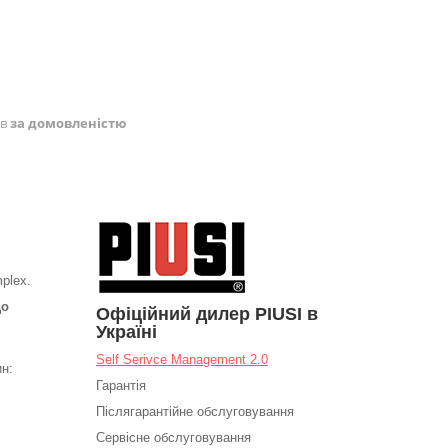
ів
за домовленістю
plex.
до
Офіційний дилер PIUSI в
Україні
Self Serivce Management 2.0
ин:
Гарантія
Післягарантійне обслуговування
Сервісне обслуговування