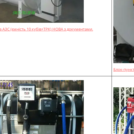
 АЗС (ємність 10 кубів+ТРК) НОВА з документами.
Блок-пункт