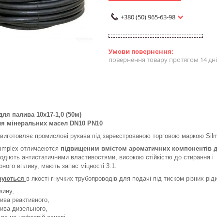
+380 (50) 965-63-98
повернення товару протягом 14 дн
ля палива 10х17-1,0 (50м)
ля мінеральних масел DN10 PN10
 виготовляє промислові рукава під зареєстрованою торговою маркою Silm
implex отличаеются
підвищеним вмістом ароматичних компонентів 
лодіють антистатичними властивостями, високою стійкістю до стирання і
ного впливу, мають запас міцності 3:1.
вуються
в якості гнучких трубопроводів для подачі під тиском різних рід
зину,
ива реактивного,
ива дизельного,