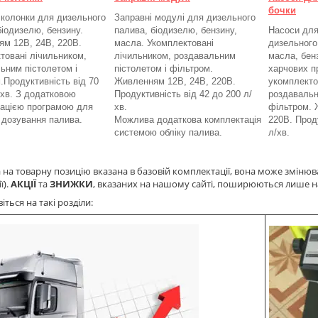
бочки
 колонки для дизельного
Заправні модулі для дизельного
біодизелю, бензину.
палива, біодизелю, бензину,
Насоси для
м 12В, 24В, 220В.
масла. Укомплектовані
дизельного
товані лічильником,
лічильником, роздавальним
масла, бенз
ьним пістолетом і
пістолетом і фільтром.
харчових п
.
Продуктивність від 70
Живленням 12В, 24В, 220В.
укомплекто
/хв. З додатковою
Продуктивність від 42 до 200 л/
роздавальн
ацією програмою для
хв.
фільтром.
а дозування палива.
Можлива додаткова комплектація
220В. Проду
системою обліку палива.
л/хв.
 на товарну позицію вказана в базовій комплектації, вона може змінюв
ї).
АКЦІЇ
та
ЗНИЖКИ
, вказаних на нашому сайті, поширюються лише н
ться на такі розділи: