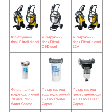
Фільтруючий
Фільтруючий
Фільтруючий
блок Filtroll diesel
блок Filtroll
блок Filtroll diesel
Oil/Diesel
12V
Фільтр палива
Фільтр палива
Фільтр палива
водовидаляючий
водовидаляючий
грязеотделяющи
70 л/хв PIUSI
150 л/хв Water
й 100 л/хв Clear
Water Сaptor
Сaptor
Captor