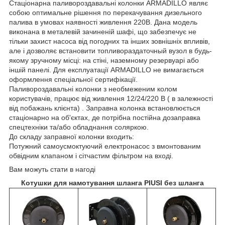
Стаціонарна паливороздавальні колонки ARMADILLO являє
собою оптимальне рішення по перекачування дизельного
палива в умовах наявності живлення 220В. Дана модель
виконана в металевій зачиненій шафі, що забезпечує не
тільки захист насоса від погодних та інших зовнішніх впливів,
але і дозволяє встановити топливораздаточный вузол в будь-
якому зручному місці: на стіні, наземному резервуарі або
іншій панелі. Для експлуатації ARMADILLO не вимагається
оформлення спеціальної сертифікації.
Паливороздавальні колонки з необмеженим колом
користувачів, працює від живлення 12/24/220 В ( в залежності
від побажань клієнта) . Заправна колонка встановлюється
стаціонарно на об'єктах, де потрібна постійна дозаправка
спецтехніки та/або обладнання соляркою.
До складу заправної колонки входить:
Потужний самоусмоктуючий електронасос з вмонтованим
обвідним клапаном і сітчастим фільтром на вході.
Вам можуть стати в нагоді
Котушки для намотування шланга PIUSI без шланга