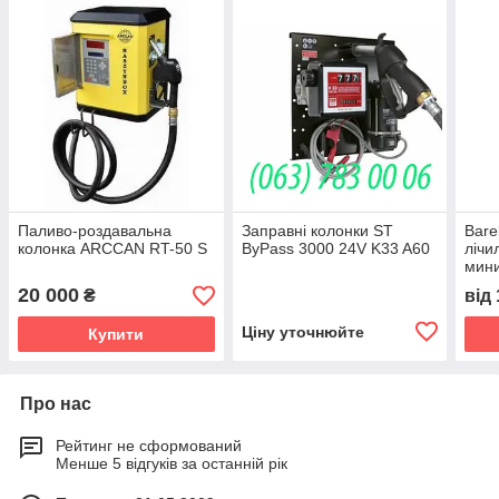
Паливо-роздавальна
Заправні колонки ST
Bare
колонка ARCCAN RT-50 S
ByPass 3000 24V K33 A60
лічи
мини
пали
20 000
₴
від
коло
Ціну уточнюйте
Купити
Про нас
Рейтинг не сформований
Менше 5 відгуків за останній рік