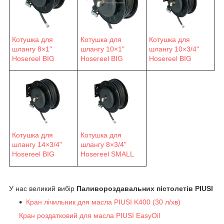
Котушка для
Котушка для
Котушка для
шлангу 8×1"
шлангу 10×1"
шлангу 10×3/4"
Hosereel BIG
Hosereel BIG
Hosereel BIG
Котушка для
Котушка для
шлангу 14×3/4"
шлангу 8×3/4"
Hosereel BIG
Hosereel SMALL
У нас великий вибір
Паливороздавальних пістолетів PIUSI
Кран лічильник для масла PIUSI K400 (30 л/хв)
Кран роздатковий для масла PIUSI EasyOil