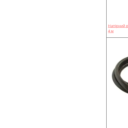
Напірний р
4 м