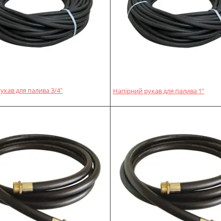
укав для палива 3/4"
Напірний рукав для палива 1"