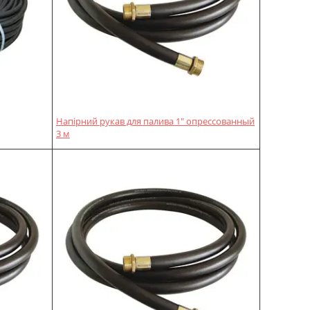
Напірний рукав для палива 1" опрессованный
3 м