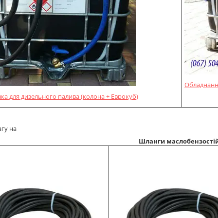
Обладнання
вка для дизельного палива (колона + Еврокуб)
агу на
Шланги маслобензостій