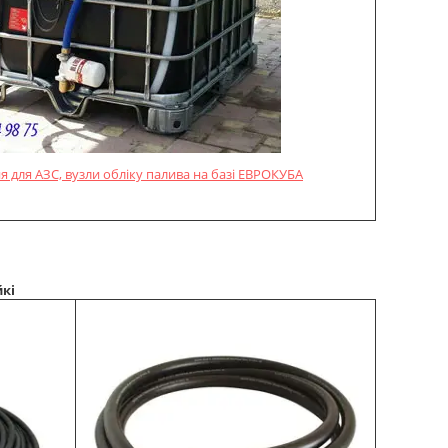
 для АЗС, вузли обліку палива на базі ЕВРОКУБА
кі