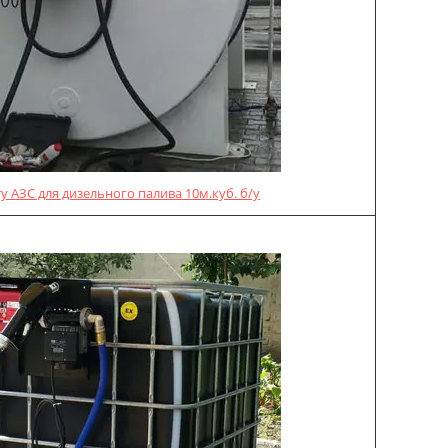
у АЗС для дизельного палива 10м.куб. б/у