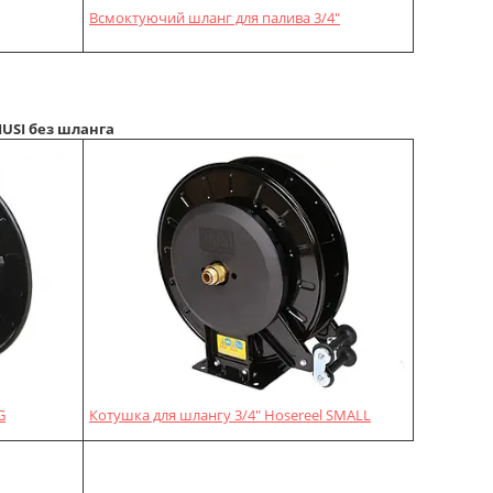
Всмоктуючий шланг для палива 3/4"
USI без шланга
G
Котушка для шлангу 3/4" Hosereel SMALL