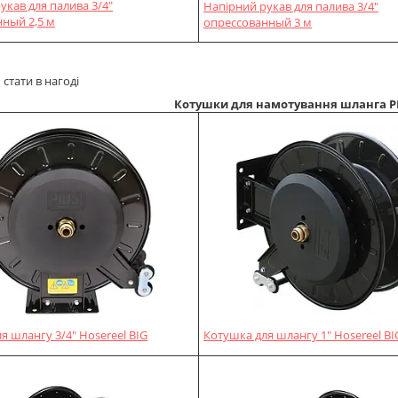
укав для палива 3/4"
Напірний рукав для палива 3/4"
ный 2,5 м
опрессованный 3 м
стати в нагоді
Котушки для намотування шланга PI
я шлангу 3/4" Hosereel BIG
Котушка для шлангу 1" Hosereel BI