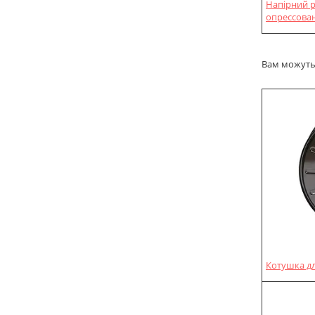
Напірний р
опрессован
Вам можуть 
Котушка дл