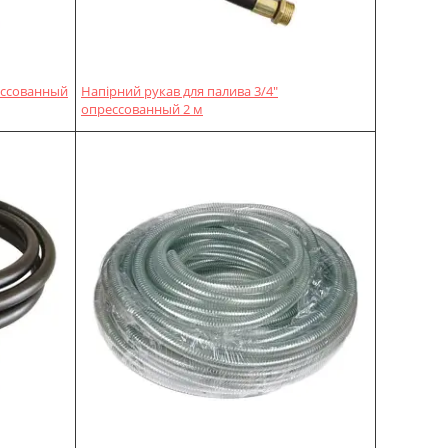
ессованный
Напірний рукав для палива 3/4"
опрессованный 2 м