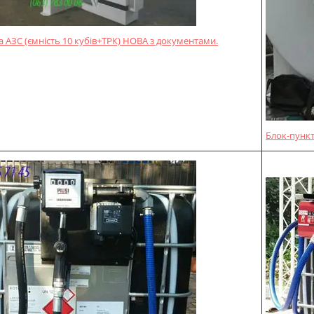
 АЗС (ємність 10 кубів+ТРК) НОВА з документами.
Блок-пункт