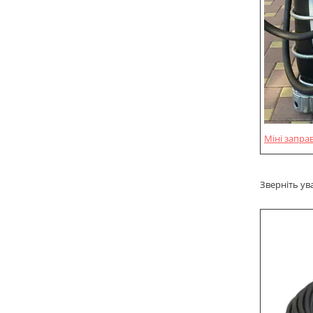
Міні запра
Зверніть ув