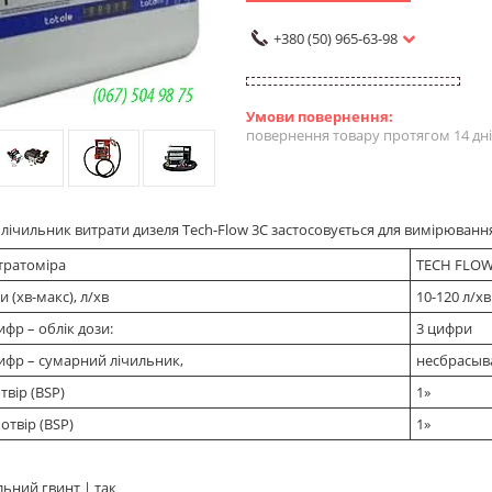
+380 (50) 965-63-98
повернення товару протягом 14 дн
лічильник витрати дизеля Tech-Flow 3C застосовується для вимірюванн
тратоміра
TECH FLOW
и (хв-макс), л/хв
10-120 л/хв
ифр – облік дози:
3 цифри
цифр – сумарний лічильник,
несбрасыв
твір (BSP)
1»
отвір (BSP)
1»
льний гвинт | так