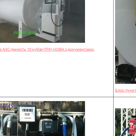
 АЗС (ємність 10 кубів+ТРК) НОВА з документами.
Блок-пункт