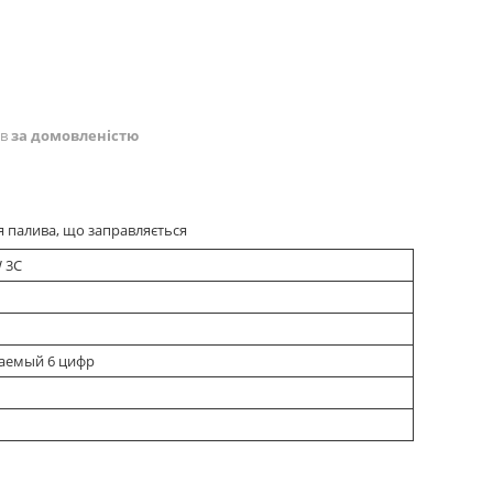
ів
за домовленістю
я палива, що заправляється
 3C
аемый 6 цифр