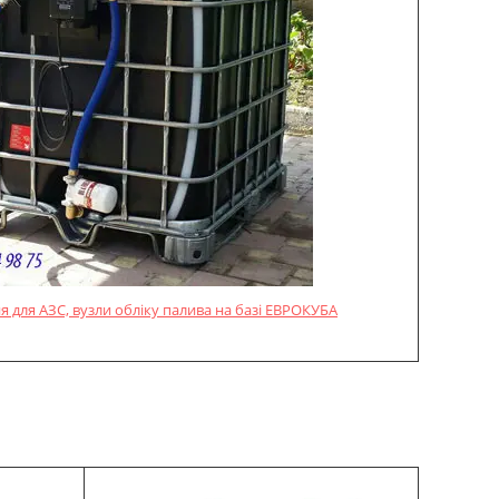
 для АЗС, вузли обліку палива на базі ЕВРОКУБА