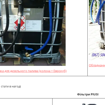
Обладнання
вка для дизельного палива (колона + Еврокуб)
стати в нагоді
Фільтри PIUSI