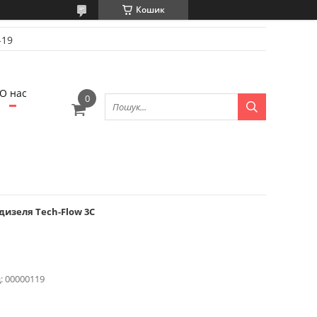
Кошик
-19
О нас
изеля Tech-Flow 3C
:
00000119