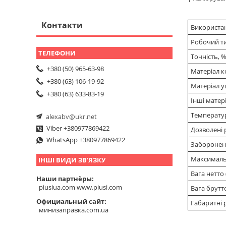
Контакти
Використан
Робочий т
Точність, 
+380 (50) 965-63-98
Матеріал к
+380 (63) 106-19-92
Матеріал 
+380 (63) 633-83-19
Інші матер
Температур
alexabv@ukr.net
Viber +380977869422
Дозволені 
WhatsApp +380977869422
Заборонені
Максималь
ІНШІ ВИДИ ЗВ'ЯЗКУ
Вага нетто 
Наши партнёры
piusiua.com www.piusi.com
Вага брутто
Официальный сайт
Габаритні 
минизаправка.com.ua