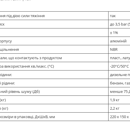
ня під дією сили тяжіння
так
иск
до 3,5 bar (
%
± 1%
орпусу
алюміній
ущільнення
NBR
іали, що контактують з продуктом
пласт., лат
а використання хв./макс. (°C)
-20°C/50°C
рідини:
дизельне п
 рідини:
бензин, газ
ний рівень шуму (Дб)
менше 75 
(кг)
1,9 кг
 (кг)
2,2 кг
розміри в упаковці, ДхШхВ, мм
220 x 150 x