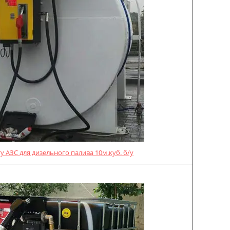
у АЗС для дизельного палива 10м.куб. б/у