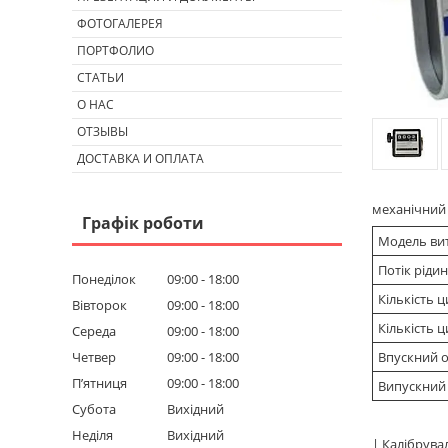
ФОТОГАЛЕРЕЯ
ПОРТФОЛИО
СТАТЬИ
О НАС
ОТЗЫВЫ
ДОСТАВКА И ОПЛАТА
механічний 
Графік роботи
Модель ви
Потік рідин
Понеділок
09:00
18:00
Кількість ц
Вівторок
09:00
18:00
Кількість 
Середа
09:00
18:00
Четвер
09:00
18:00
Впускний о
Пʼятниця
09:00
18:00
Випускний 
Субота
Вихідний
Неділя
Вихідний
| Калібрува