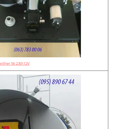
anther 56 230\12V