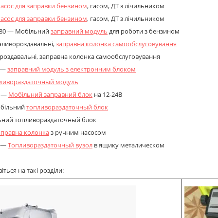
асос для заправки бензином
, гасом, ДТ з лічильником
асос для заправки бензином
, гасом, ДТ з лічильником
080 — Мобільний
заправний модуль
для роботи з бензином
ливороздавальні,
заправна колонка самообслуговування
роздавальні, заправна колонка самообслуговування
 —
заправний модуль з електронним блоком
ливораздаточный модуль
T —
Мобільний заправний блок
на 12-24В
більний
топливораздаточный блок
ьний топливораздаточный блок
аправна колонка
з ручним насосом
 —
Топливораздаточный вузол
в ящику металическом
ться на такі розділи: