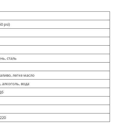
50 psi)
унь, сталь
аливо, легке масло
, алкоголь, вода
Дб
 220