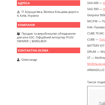
SAG 600 —
Н
SAG 500 —
Н
П. Борщагівка, Велика Кільцева дорога
Gespasa 50
4, Київ, Україна
MC/FM — Па
К44 -Паливо
CUBE 70 MC
Продаж та виробництво обладнання
для міні АЗС. Офіційний імпортер PIUSI
CUBE —
Топ
SWIMER | BARELBOX
BATTERY KI
DRUM — Мо
ST — Мобіл
Олександр
Мобільна з
ARMADILLO
Також подиві