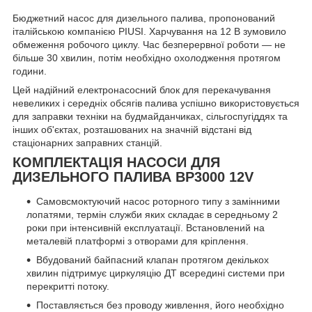
Бюджетний насос для дизельного палива, пропонований
італійською компанією PIUSI. Харчування на 12 В зумовило
обмеження робочого циклу. Час безперервної роботи — не
більше 30 хвилин, потім необхідно охолодження протягом
години.
Цей надійний електронасосний блок для перекачування
невеликих і середніх обсягів палива успішно використовується
для заправки техніки на будмайданчиках, сільгоспугіддях та
інших об'єктах, розташованих на значній відстані від
стаціонарних заправних станцій.
КОМПЛЕКТАЦІЯ НАСОСИ ДЛЯ
ДИЗЕЛЬНОГО ПАЛИВА BP3000 12V
Самовсмоктуючий насос роторного типу з замінними
лопатями, термін служби яких складає в середньому 2
роки при інтенсивній експлуатації. Встановлений на
металевій платформі з отворами для кріплення.
Вбудований байпасний клапан протягом декількох
хвилин підтримує циркуляцію ДТ всередині системи при
перекритті потоку.
Поставляється без проводу живлення, його необхідно