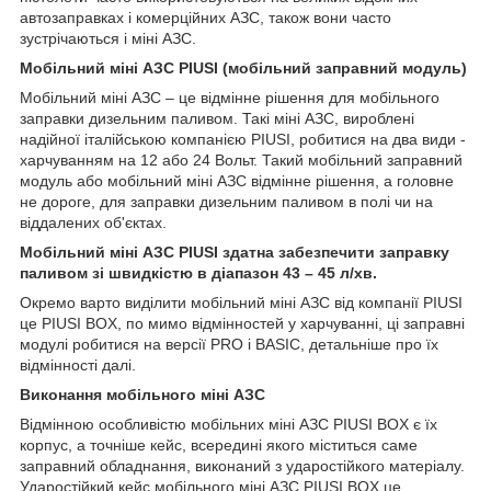
автозаправках і комерційних АЗС, також вони часто
зустрічаються і міні АЗС.
Мобільний міні АЗС PIUSI (мобільний заправний модуль)
Мобільний міні АЗС – це відмінне рішення для мобільного
заправки дизельним паливом. Такі міні АЗС, вироблені
надійної італійською компанією PIUSI, робитися на два види -
харчуванням на 12 або 24 Вольт. Такий мобільний заправний
модуль або мобільний міні АЗС відмінне рішення, а головне
не дороге, для заправки дизельним паливом в полі чи на
віддалених об'єктах.
Мобільний міні АЗС PIUSI здатна забезпечити заправку
паливом зі швидкістю в діапазон 43 – 45 л/хв.
Окремо варто виділити мобільний міні АЗС від компанії PIUSI
це PIUSI BOX, по мимо відмінностей у харчуванні, ці заправні
модулі робитися на версії PRO і BASIC, детальніше про їх
відмінності далі.
Виконання мобільного міні АЗС
Відмінною особливістю мобільних міні АЗС PIUSI BOX є їх
корпус, а точніше кейс, всередині якого міститься саме
заправний обладнання, виконаний з ударостійкого матеріалу.
Ударостійкий кейс мобільного міні АЗС PIUSI BOX це