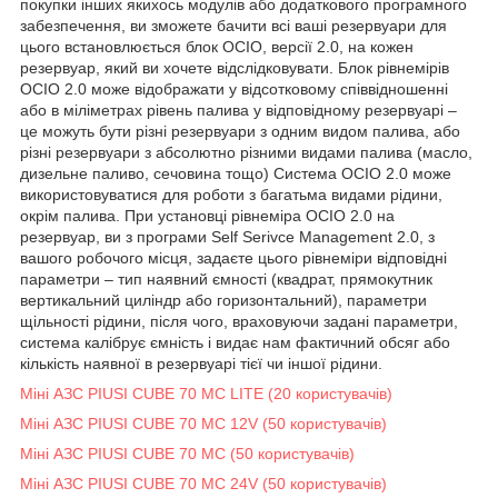
покупки інших якихось модулів або додаткового програмного
забезпечення, ви зможете бачити всі ваші резервуари для
цього встановлюється блок OCIO, версії 2.0, на кожен
резервуар, який ви хочете відслідковувати. Блок рівнемірів
OCIO 2.0 може відображати у відсотковому співвідношенні
або в міліметрах рівень палива у відповідному резервуарі –
це можуть бути різні резервуари з одним видом палива, або
різні резервуари з абсолютно різними видами палива (масло,
дизельне паливо, сечовина тощо) Система OCIO 2.0 може
використовуватися для роботи з багатьма видами рідини,
окрім палива. При установці рівнеміра OCIO 2.0 на
резервуар, ви з програми Self Serivce Management 2.0, з
вашого робочого місця, задаєте цього рівнеміри відповідні
параметри – тип наявний ємності (квадрат, прямокутник
вертикальний циліндр або горизонтальний), параметри
щільності рідини, після чого, враховуючи задані параметри,
система калібрує ємність і видає нам фактичний обсяг або
кількість наявної в резервуарі тієї чи іншої рідини.
Міні АЗС PIUSI CUBE 70 MC LITE (20 користувачів)
Міні АЗС PIUSI CUBE 70 MC 12V (50 користувачів)
Міні АЗС PIUSI CUBE 70 MC (50 користувачів)
Міні АЗС PIUSI CUBE 70 MC 24V (50 користувачів)