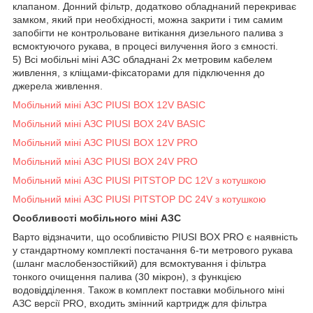
клапаном. Донний фільтр, додатково обладнаний перекриває
замком, який при необхідності, можна закрити і тим самим
запобігти не контрольоване витікання дизельного палива з
всмоктуючого рукава, в процесі вилучення його з ємності.
5) Всі мобільні міні АЗС обладнані 2х метровим кабелем
живлення, з кліщами-фіксаторами для підключення до
джерела живлення.
Мобільний міні АЗС PIUSI BOX 12V BASIC
Мобільний міні АЗС PIUSI BOX 24V BASIC
Мобільний міні АЗС PIUSI BOX 12V PRO
Мобільний міні АЗС PIUSI BOX 24V PRO
Мобільний міні АЗС PIUSI PITSTOP DC 12V з котушкою
Мобільний міні АЗС PIUSI PITSTOP DC 24V з котушкою
Особливості мобільного міні АЗС
Варто відзначити, що особливістю PIUSI BOX PRO є наявність
у стандартному комплекті постачання 6-ти метрового рукава
(шланг маслобензостійкий) для всмоктування і фільтра
тонкого очищення палива (30 мікрон), з функцією
водовідділення. Також в комплект поставки мобільного міні
АЗС версії PRO, входить змінний картридж для фільтра