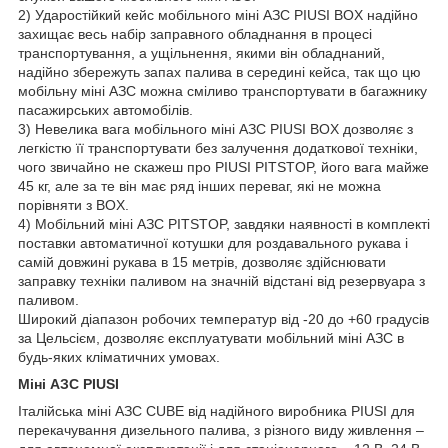
2) Ударостійкий кейс мобільного міні АЗС PIUSI BOX надійно
захищає весь набір заправного обладнання в процесі
транспортування, а ущільнення, якими він обладнаний,
надійно збережуть запах палива в середині кейса, так що цю
мобільну міні АЗС можна сміливо транспортувати в багажнику
пасажирських автомобілів.
3) Невелика вага мобільного міні АЗС PIUSI BOX дозволяє з
легкістю її транспортувати без залучення додаткової техніки,
чого звичайно не скажеш про PIUSI PITSTOP, його вага майже
45 кг, але за те він має ряд інших переваг, які не можна
порівняти з BOX.
4) Мобільний міні АЗС PITSTOP, завдяки наявності в комплекті
поставки автоматичної котушки для роздавального рукава і
самій довжині рукава в 15 метрів, дозволяє здійснювати
заправку техніки паливом на значній відстані від резервуара з
паливом.
Широкий діапазон робочих температур від -20 до +60 градусів
за Цельсієм, дозволяє експлуатувати мобільний міні АЗС в
будь-яких кліматичних умовах.
Міні АЗС PIUSI
Італійська міні АЗС CUBE від надійного виробника PIUSI для
перекачування дизельного палива, з різного виду живлення –