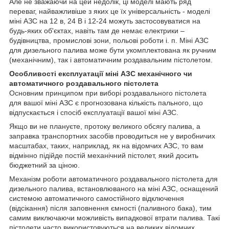
Але не зважаючи на цей недолік, ці моделі мають ряд
переваг, найважливіше з яких це їх універсальність - моделі
міні АЗС на 12 в, 24 В і 12-24 можуть застосовуватися на
будь-яких об'єктах, навіть там де немає електрики –
будівництва, промислові зони, польові роботи і. п. Міні АЗС
для дизельного палива може бути укомплектована як ручним
(механічним), так і автоматичним роздавальним пістолетом.
Особливості експлуатації міні АЗС механічного чи
автоматичного роздавального пістолета
Основним принципом при виборі роздавального пістолета
для вашої міні АЗС є прогнозована кількість пального, що
відпускається і спосіб експлуатації вашої міні АЗС.
Якщо ви не плануєте, протоку великого обсягу палива, а
заправка транспортних засобів проводиться не у виробничих
масштабах, таких, наприклад, як на відомчих АЗС, то вам
відмінно підійде постій механічний пістолет, який досить
бюджетний за ціною.
Механізм роботи автоматичного роздавального пістолета для
дизельного палива, встановлюваного на міні АЗС, оснащений
системою автоматичного самостійного відключення
(відсікання) після заповнення ємності (паливного бака), тим
самим виключаючи можливість випадкової втрати палива. Такі
пістолети часто використовуються на великих відомчих