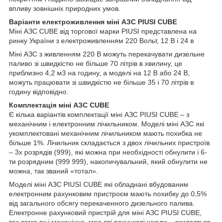
впливу зовнішніх природних умов.
Варіанти електроживлення міні АЗС PIUSI CUBE
Міні АЗС CUBE від торгової марки PIUSI представлена на
ринку України з електроживленням 220 Вольт, 12 В і 24 в
Міні АЗС з живленням 220 В можуть перекачувати дизельне
паливо зі швидкістю не більше 70 літрів в хвилину, це
приблизно 4,2 м3 на годину, а моделі на 12 В або 24 В,
можуть працювати зі швидкістю не більше 35 і 70 літрів в
годину відповідно.
Комплектація міні АЗС CUBE
Є кілька варіантів комплектації міні АЗС PIUSI CUBE – з
механічним і електронним лічильником. Моделі міні АЗС які
укомплектовані механічним лічильником мають похибка не
більше 1%. Лічильник складається з двох лічильних пристроїв
– 3х розрядів (999), які можна при необхідності обнулити і 6-
ти розрядним (999 999), накопичувальний, який обнулити не
можна, так званий «тотал».
Моделі міні АЗС PIUSI CUBE які обладнані вбудованим
електронним рахунковим пристроєм мають похибку до 0,5%
від загального обсягу перекаченного дизельного палива.
Електронне рахунковий пристрій для міні АЗС PIUSI CUBE,