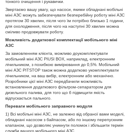
тонкого очищення і рукавички.
Звертаємо вашу увагу, що насоси, якими обладнані мобільні
міні АЗС можуть забезпечувати безперебійну роботу міні АЗС
протягом 30 хвилин, після чого їм потрібно близько 1 години,
для охолодження, після чого на наступні 30 хвилин можна
сміливо продовжувати роботу.
Можливість додаткової комплектації мобільного міні
АЗС
За замовленням клієнта, можливо доукомплектувати
мобільний міні АЗС PIUSI BOX, наприклад, електронним
лічильником, з похибкою вимірювання до 0,5%. Мобільний
міні АЗС PITSTOP також можна додатково укомплектувати
лічильником, на ваш вибір, електронним або механічно.
Розробники цієї міні АЗС передбачили можливість
встановлення додаткового фільтром-сепаратором для
дизельного палива, для того що б підвищити якість
відпускається пального.
Переваги мобільного заправного модуля
1) Всі мобільні міні АЗС, не залежно від обраної вами моделі,
обладнані насосом з байпасом, або по іншому перепускним
клапаном, що дозволяє уникнути поломок і збільшити термін
служби вашого мобільного міні АЗС.