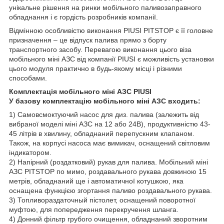
унікальне рішення на ринки мобільного паливозаправного
обладнання і є гордість розробників компанії.
Відмінною особливістю виконання PIUSI PITSTOP є її головне
призначення – це відпуск палива прямо з борту
транспортного засобу. Перевагою виконання цього віза
мобільного міні АЗС від компанії PIUSI є можливість установки
цього модуля практично в будь-якому місці і різними
способами.
Комплектація мобільного міні АЗС PIUSI
У базову комплектацію мобільного міні АЗС входить:
1) Самовсмоктуючий насос для диз. палива (залежить від
вибраної моделі міні АЗС на 12 або 24В), продуктивністю 43-
45 літрів в хвилину, обладнаний перепускним клапаном.
Також, на корпусі насоса має вимикач, оснащений світловим
індикатором.
2) Напірний (роздатковий) рукав для палива. Мобільний міні
АЗС PITSTOP по мимо, роздавального рукава довжиною 15
метрів, обладнаний ще і автоматичної котушкою, яка
оснащена функцією згортання паливо роздавального рукава.
3) Топливораздаточный пістолет, оснащений поворотної
муфтою, для попередження перекручення шланга.
4) Донний фільтр грубого очищення, обладнаний зворотним