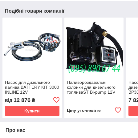
Подібні товари компанії
Насос для дизельного
Паливороздавальні
Насо
палива BATTERY KIT 3000
колонки для дизельного
дизе
INLINE 12V
топливаЅТ Bi-pump 12V
BP3
K33 Self 3000
12 876
7 8
від
₴
Ціну уточнюйте
Купити
Про нас