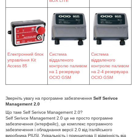
BOX LITE
Електронний блок
Система
Система
управління Kit
віддаленого
віддаленого
Access 85
контролю паливом
контролю паливом
на 1 резервуар
на 2-4 резервуара
OCIO GSM
OCIO GSM
Зверніть увагу на програмне забезпечення
Self Serivce
Management 2.0
Що таке Self Serivce Management 2.0?
Self Serivce Management 2.0 це не просто програмне
забезпечення (інтерфейс), це комплекс програмного
забезпечення і обладнання версії 2.0 від італійського
виробника PIUSI. Унікальність і принципова її відмінність від