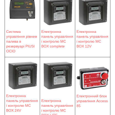
Система
Електронна
Електронна
управління рівнем
панель управління
панель управління
палива в
і контролю MC
і контролю MC
резервуарі PIUSI
BOX complete
BOX 12V
OCIO
Електронна
Електронний блок
панель управління
Електронна
управління Access
і контролю MC
панель управління
85
BOX 24V
і контролю MC