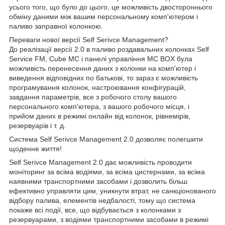
усього того, що було до цього, це можливість двостороннього
обміну даними між вашим персональному комп'ютером і
паливо заправної колонкою.
Переваги нової версії Self Serivce Management?
До реалізації версії 2.0 в паливо роздавальних колонках Self
Service FM, Cube MC і панелі управління MC BOX була
можливість перенесення даних з колонки на комп'ютер і
виведення відповідних по батькові, то зараз є можливість
програмування колонок, настроювання конфігурацій,
завдання параметрів, все з робочого столу вашого
персонального комп'ютера, з вашого робочого місця, і
прийом даних в режимі онлайн від колонок, рівнемірів,
резервуарів і т. д.
Система Self Serivce Management 2.0 дозволяє полегшити
щоденне життя!
Self Serivce Management 2.0 дає можливість проводити
моніторинг за всіма водіями, за всіма цистернами, за всіма
наявними транспортними засобами і дозволить більш
ефективно управляти цим, уникнути втрат, не санкціонованого
відбору палива, елементів недбалості, тому що система
покаже всі події, все, що відбувається з колонками з
резервуарами, з водіями транспортними засобами в режимі