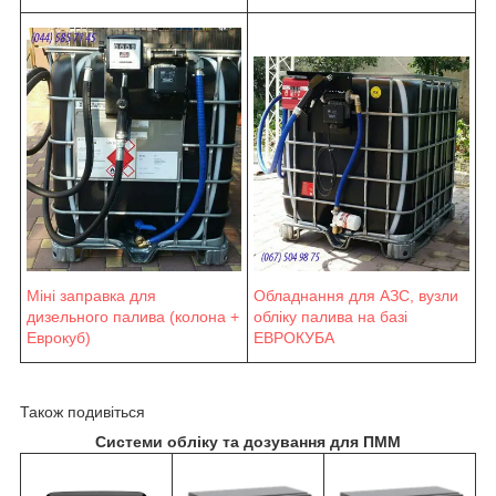
Міні заправка для
Обладнання для АЗС, вузли
дизельного палива (колона +
обліку палива на базі
Еврокуб)
ЕВРОКУБА
Також подивіться
Системи обліку та дозування для ПММ