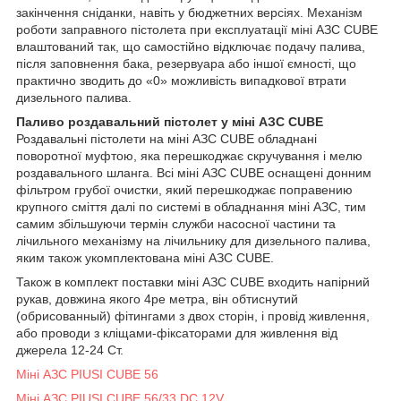
закінчення сніданки, навіть у бюджетних версіях. Механізм
роботи заправного пістолета при експлуатації міні АЗС CUBE
влаштований так, що самостійно відключає подачу палива,
після заповнення бака, резервуара або іншої ємності, що
практично зводить до «0» можливість випадкової втрати
дизельного палива.
Паливо роздавальний пістолет у міні АЗС CUBE
Роздавальні пістолети на міні АЗС CUBE обладнані
поворотної муфтою, яка перешкоджає скручування і мелю
роздавального шланга. Всі міні АЗС CUBE оснащені донним
фільтром грубої очистки, який перешкоджає поправению
крупного сміття далі по системі в обладнання міні АЗС, тим
самим збільшуючи термін служби насосної частини та
лічильного механізму на лічильнику для дизельного палива,
яким також укомплектована міні АЗС CUBE.
Також в комплект поставки міні АЗС CUBE входить напірний
рукав, довжина якого 4ре метра, він обтиснутий
(обрисованный) фітингами з двох сторін, і провід живлення,
або проводи з кліщами-фіксаторами для живлення від
джерела 12-24 Ст.
Міні АЗС PIUSI CUBE 56
Міні АЗС PIUSI CUBE 56/33 DC 12V