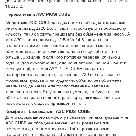
для автономної експлуатації і для стаціонарного – 12 В, 24 В
та 220 В.
Переваги міні АЗС PIUSI CUBE
Моделі міні АЗС CUBE для диз.палива, обладнані насосами
живленням від 2220 Вольт, здатні перекачувати необмежену
кількість, так як можуть працювати без обмеження за часом. А
міні АЗС з живленням від 12 В або 24 В, на жаль, не
володіють такими технічними можливостями і мають
обмеженням за перекачиваю палива і часу роботи – не
більше 30 хвилин, після чого потрібна перерва, близько 1
години, для охолодження, але не дивлячись на цей нюанс в
експлуатації, такі міні АЗС PIUSI CUBE володіють
безперечною перевагою, порівняно з 220 вольтовими - їх
можна експлуатувати на будь-яких об'єктах без обмежень,
навіть там, де немає електропостачання – заправки
транспортних засобів у польових умовах, на будівельних
об'єктах, заправка водного транспорту, швидко зводяться
промислово-складські приміщення і т. п.
Комфорт і безпека міні АЗС PIUSI CUBE
Для максимального комфорту і безпеки при експлуатації міні
АЗС CUBE не обладнані механічними роздатковими
пістолетами, а автоматичними. Тобто роздатковими
пістолетами, які обладнані функцією «відсікання» після