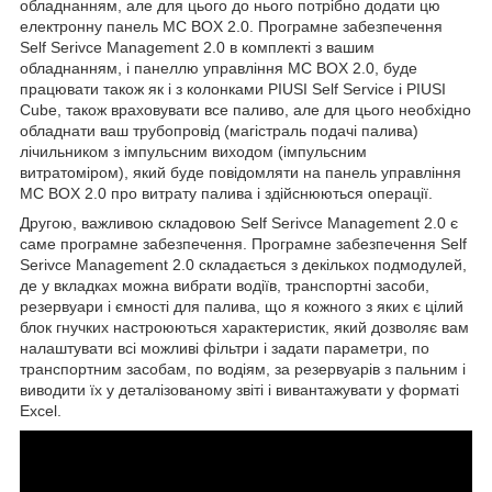
обладнанням, але для цього до нього потрібно додати цю
електронну панель MC BOX 2.0. Програмне забезпечення
Self Serivce Management 2.0 в комплекті з вашим
обладнанням, і панеллю управління MC BOX 2.0, буде
працювати також як і з колонками PIUSI Self Service і PIUSI
Cube, також враховувати все паливо, але для цього необхідно
обладнати ваш трубопровід (магістраль подачі палива)
лічильником з імпульсним виходом (імпульсним
витратоміром), який буде повідомляти на панель управління
MC BOX 2.0 про витрату палива і здійснюються операції.
Другою, важливою складовою Self Serivce Management 2.0 є
саме програмне забезпечення. Програмне забезпечення Self
Serivce Management 2.0 складається з декількох подмодулей,
де у вкладках можна вибрати водіїв, транспортні засоби,
резервуари і ємності для палива, що я кожного з яких є цілий
блок гнучких настроюються характеристик, який дозволяє вам
налаштувати всі можливі фільтри і задати параметри, по
транспортним засобам, по водіям, за резервуарів з пальним і
виводити їх у деталізованому звіті і вивантажувати у форматі
Excel.