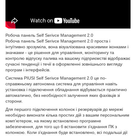
Робоча панель Self Serivce Management 2.0
Робоча панель Self Serivce Management 2.0 проста і
інтуїтивно зрозуміла, вона візуалізована красивими іконками і
значками - це рішення для управління, моніторингу та
контролю відпуску палива на вашому підприємстві відображає
сучасні тенденції і течії в оформленні зовнішнього вигляду
програм і інтерфейсів.
Система PIUSI Self Serivce Management 2.0 це по-
справжньому автономна система для управління навіть
установка і підключення обладнання відбувається практично
автоматично, без необхідності залучення яких фахівців зі
сторони.
Для першого підключення колонок і резервуарів до мережі
необхідно виконати кілька простих дій з вашим персональним
комп'ютером, на якому встановлено програмне
забезпечення, для того що б встановити з'єднання ПК з
колонкою. Коли з'єднання буде встановлено, всі подальші дії