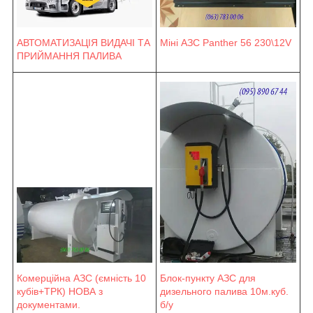
Міні АЗС Panther 56 230\12V
АВТОМАТИЗАЦІЯ ВИДАЧІ ТА
ПРИЙМАННЯ ПАЛИВА
Блок-пункту АЗС для
Комерційна АЗС (ємність 10
дизельного палива 10м.куб.
кубів+ТРК) НОВА з
б/у
документами.