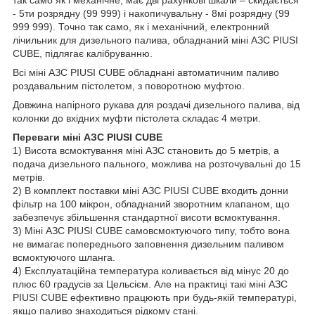
так само як і механічне, має дві рахункові шкали – скидається
- 5ти розрядну (99 999) і накопичувальну - 8мі розрядну (99
999 999). Точно так само, як і механічний, електронний
лічильник для дизельного палива, обладнаний міні АЗС PIUSI
CUBE, підлягає калібруванню.
Всі міні АЗС PIUSI CUBE обладнані автоматичним паливо
роздавальним пістолетом, з поворотною муфтою.
Довжина напірного рукава для роздачі дизельного палива, від
колонки до вхідних муфти пістолета складає 4 метри.
Переваги міні АЗС PIUSI CUBE
1) Висота всмоктування міні АЗС становить до 5 метрів, а
подача дизельного пального, можлива на розточувальні до 15
метрів.
2) В комплект поставки міні АЗС PIUSI CUBE входить донни
фільтр на 100 мікрон, обладнаний зворотним клапаном, що
забезпечує збільшення стандартної висоти всмоктування.
3) Міні АЗС PIUSI CUBE самовсмоктуючого типу, тобто вона
не вимагає попереднього заповнення дизельним паливом
всмоктуючого шланга.
4) Експлуатаційна температура коливається від мінус 20 до
плюс 60 градусів за Цельсієм. Але на практиці такі міні АЗС
PIUSI CUBE ефективно працюють при будь-якій температурі,
якщо паливо знаходиться рідкому стані.