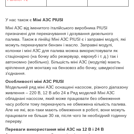
У нас також є
Міні АЗС PIUSI
Міні АЗС від іменитого італійського виробника PIUSI
призначені для перекачування і дозування дизельного
палива. Також в лінійці Міні АЗС PIUSI є і заправні модулі, які
можуть перекачувати бензин і масло. Заправні модулі,
колонки і міні АЗС для палива можна використовувати як
стаціонарно (на бочку або резервуар, еврокуб і т. д.) так і
автономно (мобільно). Більшість міні АЗС (модулів) мають
кріплення для монтажу на бензовоз або бочку, швидкоз'ємні
з'єднання.
Особливості міні АЗС PIUSI
Модельний ряд міні АЗС оснащені насосом, різного діапазону
живлення – 220 В, 12 В або 24 в Ряд моделей Міні АЗС
обладнані насосом, який може працювати без обмеження
часу роботи тому перекачують не обмежена кількість палива.
Але не які, все-таки мають обмеження в роботі, вони можуть
працювати не більше 30 хв, після чого їм необхідний годинну
перерву.
Переваги використання міні АЗС на 12 В і 24 В