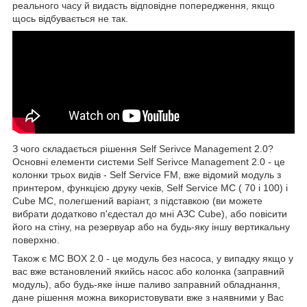
реального часу й видасть відповідне попередження, якщо
щось відбувається не так.
З чого складається рішення Self Serivce Management 2.0?
Основні елементи системи Self Serivce Management 2.0 - це
колонки трьох видів - Self Service FM, вже відомий модуль з
принтером, функцією друку чеків, Self Service MC ( 70 і 100) і
Cube MC, полегшений варіант, з підставкою (ви можете
вибрати додатково п'єдестал до мні АЗС Cube), або повісити
його на стіну, на резервуар або на будь-яку іншу вертикальну
поверхню.
Також є MC BOX 2.0 - це модуль без насоса, у випадку якщо у
вас вже встановлений якийсь насос або колонка (заправний
модуль), або будь-яке інше паливо заправний обладнання,
дане рішення можна використовувати вже з наявними у Вас