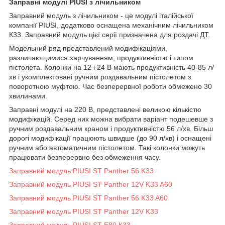
Заправні модулі PIUSI з лічильником
Заправний модуль з лічильником - це модулі італійської
компанії PIUSI, додатково оснащена механічним лічильником
К33. Заправний модуль цієї серії призначена для роздачі ДТ.
Модельний ряд представлений модифікаціями,
различающимися харчуванням, продуктивністю і типом
пістолета. Колонки на 12 і 24 В мають продуктивність 40-85 л/
хв і укомплектовані ручним роздавальним пістолетом з
поворотною муфтою. Час безперервної роботи обмежено 30
хвилинами.
Заправні модулі на 220 В, представлені великою кількістю
модифікацій. Серед них можна вибрати варіант подешевше з
ручним роздавальним краном і продуктивністю 56 л/хв. Більш
дорогі модифікації працюють швидше (до 90 л/хв) і оснащені
ручним або автоматичним пістолетом. Такі колонки можуть
працювати безперервно без обмеження часу.
Заправний модуль PIUSI ST Panther 56 K33
Заправний модуль PIUSI ST Panther 12V K33 A60
Заправний модуль PIUSI ST Panther 56 K33 A60
Заправний модуль PIUSI ST Panther 12V K33
Заправний модуль PIUSI ST E80 К33