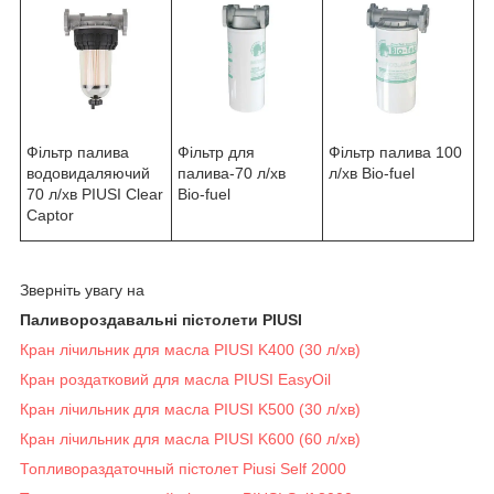
Фільтр палива
Фільтр для
Фільтр палива 100
водовидаляючий
палива-70 л/хв
л/хв Bio-fuel
70 л/хв PIUSI Clear
Bio-fuel
Captor
Зверніть увагу на
Паливороздавальні пістолети PIUSI
Кран лічильник для масла PIUSI K400 (30 л/хв)
Кран роздатковий для масла PIUSI EasyOil
Кран лічильник для масла PIUSI K500 (30 л/хв)
Кран лічильник для масла PIUSI K600 (60 л/хв)
Топливораздаточный пістолет Piusi Self 2000