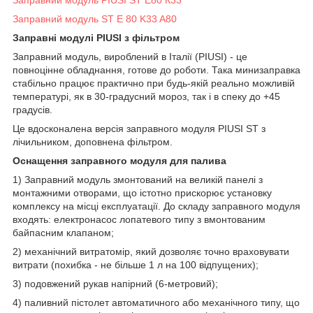
Заправний модуль ST E 80 K33 A80
Заправні модулі PIUSI з фільтром
Заправний модуль, вироблений в Італії (PIUSI) - це
повноцінне обладнання, готове до роботи. Така минизаправка
стабільно працює практично при будь-якій реально можливій
температурі, як в 30-градусний мороз, так і в спеку до +45
градусів.
Це вдосконалена версія заправного модуля PIUSI ST з
лічильником, доповнена фільтром.
Оснащення заправного модуля для палива
1) Заправний модуль змонтований на великій панелі з
монтажними отворами, що істотно прискорює установку
комплексу на місці експлуатації. До складу заправного модуля
входять: електронасос лопатевого типу з вмонтованим
байпасним клапаном;
2) механічний витратомір, який дозволяє точно враховувати
витрати (похибка - не більше 1 л на 100 відпущених);
3) подовжений рукав напірний (6-метровий);
4) паливний пістолет автоматичного або механічного типу, що