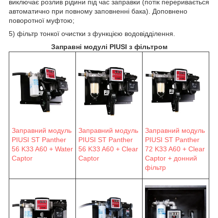
виключає розлив рідини під час заправки (потік переривається
автоматично при повному заповненні бака). Доповнено
поворотної муфтою;
5) фільтр тонкої очистки з функцією водовідділення.
Заправні модулі PIUSI з фільтром
Заправний модуль
Заправний модуль
Заправний модуль
PIUSI ST Panther
PIUSI ST Panther
PIUSI ST Panther
56 K33 A60 + Water
56 K33 A60 + Clear
72 K33 A60 + Clear
Captor
Captor
Captor + донний
фільтр