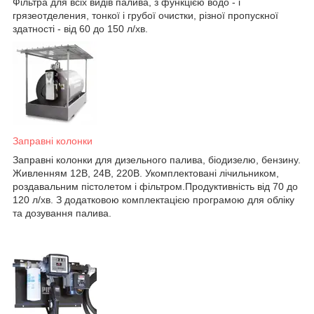
Фільтра для всіх видів палива, з функцією водо - і
грязеотделения, тонкої і грубої очистки, різної пропускної
здатності - від 60 до 150 л/хв.
Заправні колонки
Заправні колонки для дизельного палива, біодизелю, бензину.
Живленням 12В, 24В, 220В. Укомплектовані лічильником,
роздавальним пістолетом і фільтром.Продуктивність від 70 до
120 л/хв. З додатковою комплектацією програмою для обліку
та дозування палива.