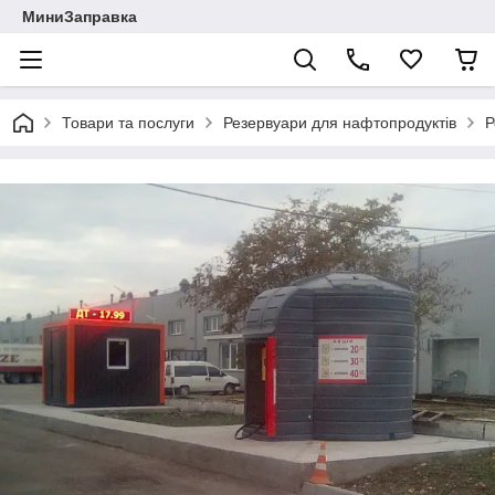
МиниЗаправка
Товари та послуги
Резервуари для нафтопродуктів
Р