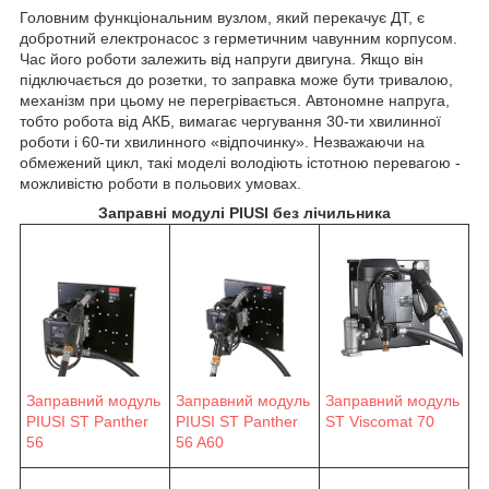
Головним функціональним вузлом, який перекачує ДТ, є
добротний електронасос з герметичним чавунним корпусом.
Час його роботи залежить від напруги двигуна. Якщо він
підключається до розетки, то заправка може бути тривалою,
механізм при цьому не перегрівається. Автономне напруга,
тобто робота від АКБ, вимагає чергування 30-ти хвилинної
роботи і 60-ти хвилинного «відпочинку». Незважаючи на
обмежений цикл, такі моделі володіють істотною перевагою -
можливістю роботи в польових умовах.
Заправні модулі PIUSI без лічильника
Заправний модуль
Заправний модуль
Заправний модуль
ST Viscomat 70
PIUSI ST Panther
PIUSI ST Panther
56 A60
56