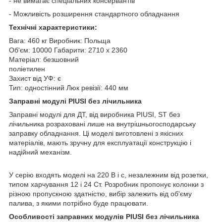
- не вимагає спеціальних консервантів
- Можливість розширення стандартного обладнання
Технічні характеристики:
Вага: 460 кг Виробник: Польща
Об'єм: 10000 Габарити: 2710 х 2360
Матеріал: безшовний
поліетилен
Захист від УФ: є
Тип: одностінний Люк ревізії: 440 мм
Заправні модулі PIUSI без лічильника
Заправні модулі для ДТ, від виробника PIUSI, ST без
лічильника розраховані лише на внутрішньогосподарську
заправку обладнання. Ці моделі виготовлені з якісних
матеріалів, мають зручну для експлуатації конструкцію і
надійний механізм.
У серію входять моделі на 220 В і с, незалежним від розетки,
типом харчування 12 і 24 Ст. Розробник пропонує колонки з
різною пропускною здатністю, вибір залежить від об'єму
палива, з якими потрібно буде працювати.
Особливості заправних модулів PIUSI без лічильника