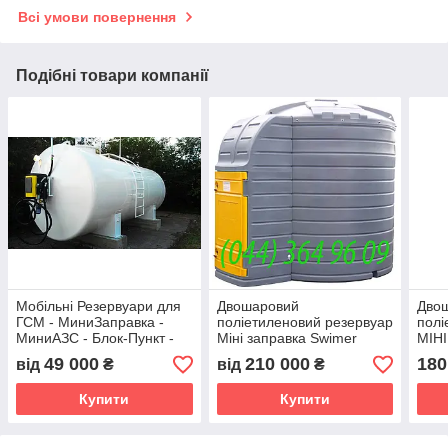
Всі умови повернення
Подібні товари компанії
Мобільні Резервуари для
Двошаровий
Дво
ГСМ - МиниЗаправка -
поліетиленовий резервуар
полі
МиниАЗС - Блок-Пункт -
Міні заправка Swimer
МІНІ
Автозаправка
10000 FUDPS
FUD
49 000
210 000
180
від
₴
від
₴
Купити
Купити