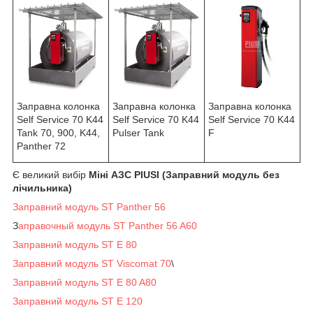
Заправна колонка
Заправна колонка
Заправна колонка
Self Service 70 K44
Self Service 70 K44
Self Service 70 K44
F
Pulser Tank
Tank 70, 900, K44,
Panther 72
Є великий вибір
Міні АЗС PIUSI (Заправний модуль без
лічильника)
Заправний модуль ST Panther 56
З
аправочный модуль ST Panther 56 A60
Заправний модуль ST E 80
Заправний модуль ST Viscomat 70
\
Заправний модуль ST E 80 A80
Заправний модуль ST E 120