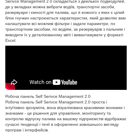
Serivce Management 2.0 складається з декількох подмодулей,
де у вкладках можна вибрати водіїв, транспортні засоби,
резервуари і ємності для палива, що я кожного з яких є цілий
блок гнучких настроюються характеристик, який дозволяє вам
налаштувати всі можливі фільтри і задати параметри, по
транспортним засобам, по водіям, за резервуарів з пальним і
виводити їх у деталізованому звіті і вивантажувати у форматі
Excel.
Робоча панель Self Serivce Management 2.0
Робоча панель Self Serivce Management 2.0 проста і
інтуїтивно зрозуміла, вона візуалізована красивими іконками і
значками - це рішення для управління, моніторингу та
контролю відпуску палива на вашому підприємстві відображає
сучасні тенденції і течії в оформленні зовнішнього вигляду
програм і інтерфейсів.