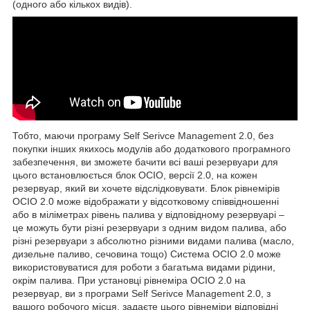
(одного або кількох видів).
Тобто, маючи програму Self Serivce Management 2.0, без
покупки інших якихось модулів або додаткового програмного
забезпечення, ви зможете бачити всі ваші резервуари для
цього встановлюється блок OCIO, версії 2.0, на кожен
резервуар, який ви хочете відслідковувати. Блок рівнемірів
OCIO 2.0 може відображати у відсотковому співвідношенні
або в міліметрах рівень палива у відповідному резервуарі –
це можуть бути різні резервуари з одним видом палива, або
різні резервуари з абсолютно різними видами палива (масло,
дизельне паливо, сечовина тощо) Система OCIO 2.0 може
використовуватися для роботи з багатьма видами рідини,
окрім палива. При установці рівнеміра OCIO 2.0 на
резервуар, ви з програми Self Serivce Management 2.0, з
вашого робочого місця, задаєте цього рівнеміри відповідні