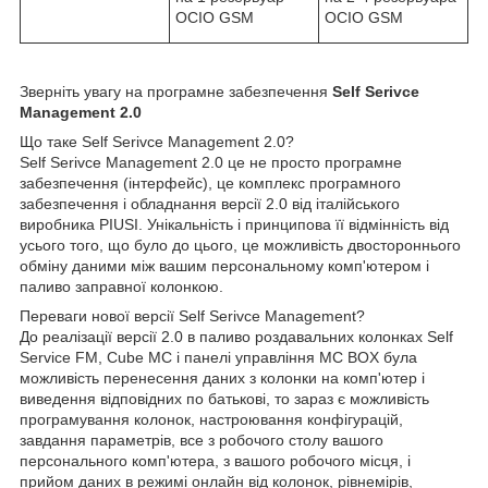
OCIO GSM
OCIO GSM
Зверніть увагу на програмне забезпечення
Self Serivce
Management 2.0
Що таке Self Serivce Management 2.0?
Self Serivce Management 2.0 це не просто програмне
забезпечення (інтерфейс), це комплекс програмного
забезпечення і обладнання версії 2.0 від італійського
виробника PIUSI. Унікальність і принципова її відмінність від
усього того, що було до цього, це можливість двостороннього
обміну даними між вашим персональному комп'ютером і
паливо заправної колонкою.
Переваги нової версії Self Serivce Management?
До реалізації версії 2.0 в паливо роздавальних колонках Self
Service FM, Cube MC і панелі управління MC BOX була
можливість перенесення даних з колонки на комп'ютер і
виведення відповідних по батькові, то зараз є можливість
програмування колонок, настроювання конфігурацій,
завдання параметрів, все з робочого столу вашого
персонального комп'ютера, з вашого робочого місця, і
прийом даних в режимі онлайн від колонок, рівнемірів,