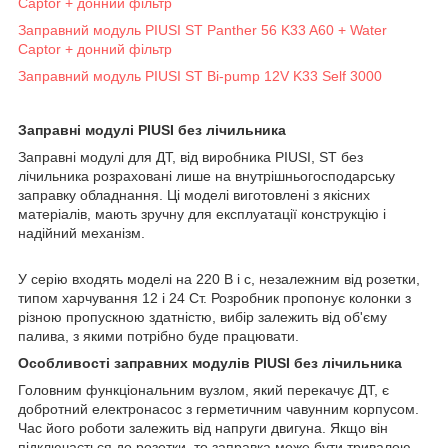
Captor + донний фільтр
Заправний модуль PIUSI ST Panther 56 K33 A60 + Water
Captor + донний фільтр
Заправний модуль PIUSI ST Bi-pump 12V K33 Self 3000
Заправні модулі PIUSI без лічильника
Заправні модулі для ДТ, від виробника PIUSI, ST без
лічильника розраховані лише на внутрішньогосподарську
заправку обладнання. Ці моделі виготовлені з якісних
матеріалів, мають зручну для експлуатації конструкцію і
надійний механізм.
У серію входять моделі на 220 В і с, незалежним від розетки,
типом харчування 12 і 24 Ст. Розробник пропонує колонки з
різною пропускною здатністю, вибір залежить від об'єму
палива, з якими потрібно буде працювати.
Особливості заправних модулів PIUSI без лічильника
Головним функціональним вузлом, який перекачує ДТ, є
добротний електронасос з герметичним чавунним корпусом.
Час його роботи залежить від напруги двигуна. Якщо він
підключається до розетки, то заправка може бути тривалою,