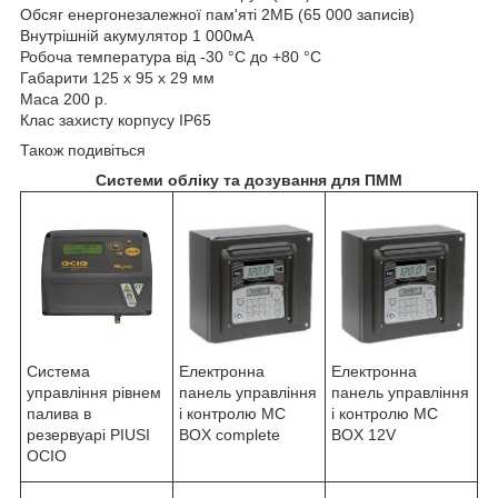
Обсяг енергонезалежної пам'яті 2МБ (65 000 записів)
Внутрішній акумулятор 1 000мА
Робоча температура від -30 °С до +80 °С
Габарити 125 х 95 х 29 мм
Маса 200 р.
Клас захисту корпусу IP65
Також подивіться
Системи обліку та дозування для ПММ
Система
Електронна
Електронна
управління рівнем
панель управління
панель управління
палива в
і контролю MC
і контролю MC
резервуарі PIUSI
BOX complete
BOX 12V
OCIO