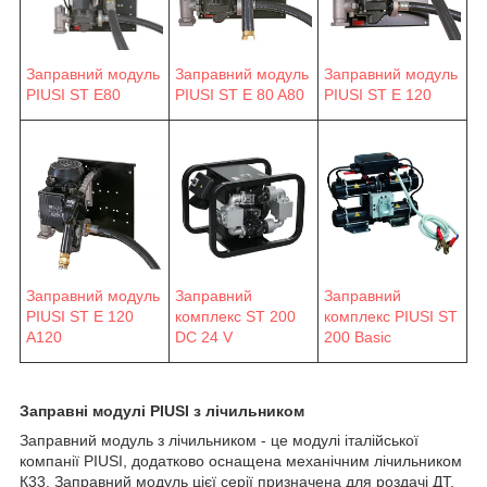
Заправний модуль
Заправний модуль
Заправний модуль
PIUSI ST E 80 A80
PIUSI ST E 120
PIUSI ST E80
Заправний модуль
Заправний
Заправний
PIUSI ST E 120
комплекс ST 200
комплекс PIUSI ST
A120
DC 24 V
200 Basic
Заправні модулі PIUSI з лічильником
Заправний модуль з лічильником - це модулі італійської
компанії PIUSI, додатково оснащена механічним лічильником
К33. Заправний модуль цієї серії призначена для роздачі ДТ.