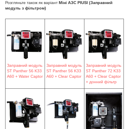
Розгляньте також як варіант
Міні АЗС PIUSI (Заправний
модуль з фільтром)
Заправний модуль
Заправний модуль
Заправний модуль
ST Panther 56 K33
ST Panther 56 K33
ST Panther 72 K33
A60 + Water Captor
A60 + Clear Captor
A60 + Clear Captor
+ донний фільтр