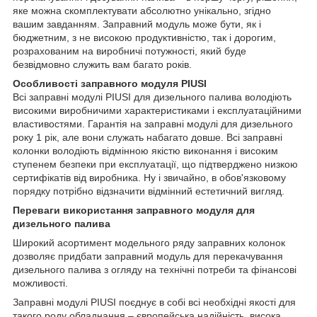
яке можна скомплектувати абсолютно унікально, згідно
вашим завданням. Заправний модуль може бути, як і
бюджетним, з не високою продуктивністю, так і дорогим,
розрахованим на виробничі потужності, який буде
безвідмовно служить вам багато років.
Особливості заправного модуля PIUSI
Всі заправні модулі PIUSI для дизельного палива володіють
високими виробничими характеристиками і експлуатаційними
властивостями. Гарантія на заправні модулі для дизельного
року 1 рік, але вони служать набагато довше. Всі заправні
колонки володіють відмінною якістю виконання і високим
ступенем безпеки при експлуатації, що підтверджено низкою
сертифікатів від виробника. Ну і звичайно, в обов'язковому
порядку потрібно відзначити відмінний естетичний вигляд.
Переваги використання заправного модуля для
дизельного палива
Широкий асортимент модельного ряду заправних колонок
дозволяє придбати заправний модуль для перекачування
дизельного палива з огляду на технічні потреби та фінансові
можливості.
Заправні модулі PIUSI поєднує в собі всі необхідні якості для
такого роду обладнання – європейська надійність, висока