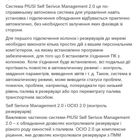
Система PIUSI Self Serivce Management 2.0 це по-
справжньому автономна система для управління навіть
установка і підключення обладнання відбувається практично
автоматично, без необхідності залучення яких фахівців зі
сторони.
Для першого підключення колонок і резервуарів до мережі
необхідно виконати кілька простих дій з вашим персональним
комп'ютером, на якому встановлено програмне
забезпечення, для того що б встановити з'єднання ПК з
колонкою. Коли з'єднання буде встановлено, всі подальші дії
протікають повністю в автоматичному режимі – контроль,
завдання параметрів, виведення звітів і т. д. Також, система в
автоматичному режимі, може виводити статуси проблем,
помилок, проблем, наприклад, попереджати про низький
рівень палива в резервуарі або про перевитрату палива
транспортним засобом.
Self Serivce Management 2.0 і OCIO 2.0 (контроль
резервуарів)
Важливою частиною системи PIUSI Self Serivce Management
2.0 – є обладнання дозволяє контролювати резервуари і
різного роду ємностей з паливом. OCIO 2.0 це комплексне
рішення, яке дозволяє контролювати резервуари з ПММ