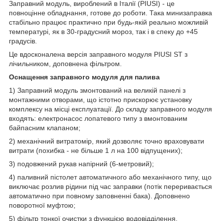
Заправний модуль, вироблений в Італії (PIUSI) - це
повноцінне обладнання, готове до роботи. Така минизаправка
стабільно працює практично при будь-якій реально можливій
температурі, як в 30-градусний мороз, так і в спеку до +45
градусів.
Це вдосконалена версія заправного модуля PIUSI ST з
лічильником, доповнена фільтром.
Оснащення заправного модуля для палива
1) Заправний модуль змонтований на великій панелі з
монтажними отворами, що істотно прискорює установку
комплексу на місці експлуатації. До складу заправного модуля
входять: електронасос лопатевого типу з вмонтованим
байпасним клапаном;
2) механічний витратомір, який дозволяє точно враховувати
витрати (похибка - не більше 1 л на 100 відпущених);
3) подовжений рукав напірний (6-метровий);
4) паливний пістолет автоматичного або механічного типу, що
виключає розлив рідини під час заправки (потік переривається
автоматично при повному заповненні бака). Доповнено
поворотної муфтою;
5) фільтр тонкої очистки з функцією водовідділення.