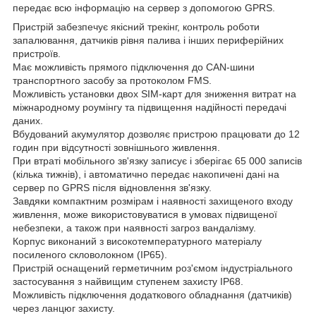
передає всю інформацію на сервер з допомогою GPRS.
Пристрій забезпечує якісний трекінг, контроль роботи
запалювання, датчиків рівня палива і інших периферійних
пристроїв.
Має можливість прямого підключення до CAN-шини
транспортного засобу за протоколом FMS.
Можливість установки двох SIM-карт для зниження витрат на
міжнародному роумінгу та підвищення надійності передачі
даних.
Вбудований акумулятор дозволяє пристрою працювати до 12
годин при відсутності зовнішнього живлення.
При втраті мобільного зв'язку записує і зберігає 65 000 записів
(кілька тижнів), і автоматично передає накопичені дані на
сервер по GPRS після відновлення зв'язку.
Завдяки компактним розмірам і наявності захищеного входу
живлення, може використовуватися в умовах підвищеної
небезпеки, а також при наявності загроз вандалізму.
Корпус виконаний з високотемпературного матеріалу
посиленого скловолокном (IP65).
Пристрій оснащений герметичним роз'ємом індустріального
застосування з найвищим ступенем захисту IP68.
Можливість підключення додаткового обладнання (датчиків)
через ланцюг захисту.