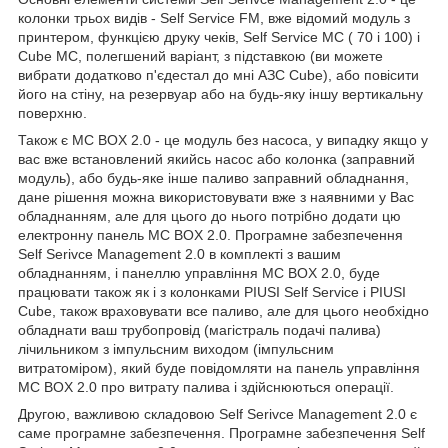
колонки трьох видів - Self Service FM, вже відомий модуль з
принтером, функцією друку чеків, Self Service MC ( 70 і 100) і
Cube MC, полегшений варіант, з підставкою (ви можете
вибрати додатково п'єдестал до мні АЗС Cube), або повісити
його на стіну, на резервуар або на будь-яку іншу вертикальну
поверхню.
Також є MC BOX 2.0 - це модуль без насоса, у випадку якщо у
вас вже встановлений якийсь насос або колонка (заправний
модуль), або будь-яке інше паливо заправний обладнання,
дане рішення можна використовувати вже з наявними у Вас
обладнанням, але для цього до нього потрібно додати цю
електронну панель MC BOX 2.0. Програмне забезпечення
Self Serivce Management 2.0 в комплекті з вашим
обладнанням, і панеллю управління MC BOX 2.0, буде
працювати також як і з колонками PIUSI Self Service і PIUSI
Cube, також враховувати все паливо, але для цього необхідно
обладнати ваш трубопровід (магістраль подачі палива)
лічильником з імпульсним виходом (імпульсним
витратоміром), який буде повідомляти на панель управління
MC BOX 2.0 про витрату палива і здійснюються операції.
Другою, важливою складовою Self Serivce Management 2.0 є
саме програмне забезпечення. Програмне забезпечення Self