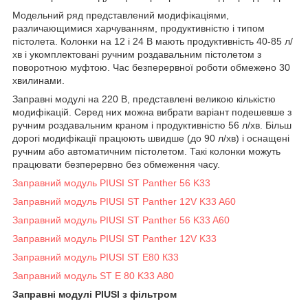
Модельний ряд представлений модифікаціями,
различающимися харчуванням, продуктивністю і типом
пістолета. Колонки на 12 і 24 В мають продуктивність 40-85 л/
хв і укомплектовані ручним роздавальним пістолетом з
поворотною муфтою. Час безперервної роботи обмежено 30
хвилинами.
Заправні модулі на 220 В, представлені великою кількістю
модифікацій. Серед них можна вибрати варіант подешевше з
ручним роздавальним краном і продуктивністю 56 л/хв. Більш
дорогі модифікації працюють швидше (до 90 л/хв) і оснащені
ручним або автоматичним пістолетом. Такі колонки можуть
працювати безперервно без обмеження часу.
Заправний модуль PIUSI ST Panther 56 K33
Заправний модуль PIUSI ST Panther 12V K33 A60
Заправний модуль PIUSI ST Panther 56 K33 A60
Заправний модуль PIUSI ST Panther 12V K33
Заправний модуль PIUSI ST E80 К33
Заправний модуль ST E 80 K33 A80
Заправні модулі PIUSI з фільтром