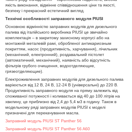
якість виконання, відмінне співвідношення ціни та якості,
безпеку і прекрасний естетичний вигляд.
Технічні особливості заправного модуля PIUSI
Основною відмінністю заправних модулів для дизельного
палива від італійського виробника PIUSI це звичайно
комплектація – в закритому захисному корпусі або на
монтажній металевій рамі, обробленої антикариозным
покриттям, насос (продуктивність, харчування), лічильник
(механічний, електронний), роздавальний пістолет
(автоматичний, механічний), наявність або відсутність
фільтрів грубого очищення, водоотделяющие,
грязеотделяющие).
Електроживлення заправних модулів для дизельного палива
варіюється від 12 В, 24 В, 12-24 В (універсальні) до 220 В.
Продуктивність заправного модуля на пряму залежить від
споживаної потужності і коливається від 40 до 100 літрів на
хвилину, це приблизно від 2,4 до 5,4 м3 в годину. Також в
модельному ряді заправних модулів PIUSI є моделі
призначені для перекачування масла.
Заправний модуль PIUSI ST Panther 56
Заправний модуль PIUSI ST Panther 56 A60