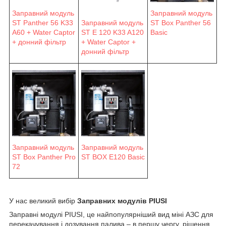
Заправний модуль
Заправний модуль
ST Panther 56 K33
Заправний модуль
ST Box Panther 56
A60 + Water Captor
ST E 120 K33 A120
Basic
+ донний фільтр
+ Water Captor +
донний фільтр
Заправний модуль
Заправний модуль
ST Box Panther Pro
ST BOX E120 Basic
72
У нас великий вибір
Заправних модулів PIUSI
Заправні модулі PIUSI, це найпопулярніший вид міні АЗС для
перекачування і дозування палива – в першу чергу, рішення,