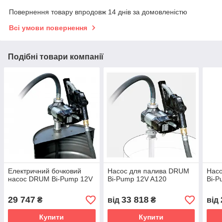
Повернення товару впродовж 14 днів за домовленістю
Всі умови повернення
Подібні товари компанії
Електричний бочковий
Насос для палива DRUM
Нас
насос DRUM Bi-Pump 12V
Bi-Pump 12V A120
Bi-P
29 747
33 818
₴
від
₴
від
Купити
Купити