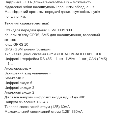
Підтримка FOTA (firmware-over-the-air) – можливість
віддаленої зміни налаштувань і прошивки обладнання.
Має відкритий протокол передачі даних і сумісність з усім
популярним.
Технічні характеристики:
Стандарт передачі даних GSM 900/1800
Канали зв'язку GPRS, SMS для налаштування, голосовий
зв'язок
Клас GPRS 10
GPS і GSM антени Зовнішні
Тип навігаційної системи GPS/ГЛОНАСС/GALILEO/BEIDOU
Цифрові інтерфейси RS 485 – 1 шт., 1Wire – 1 шт., CAN (FMS)
– 1 шт.
Акселерометр +
Захищений вхід живлення +
SIM-карти 2
Цифрові входи 6
Цифрові виходи 2
Аналогові входи 2
Діапазон напруги цифрових входів від 0В до 40В
Напруга живлення 12/24В
Типовий споживаний струм (12В) 60мА
Максимальний споживаний струм (12В) 350мА