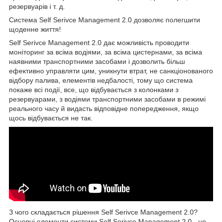
резервуарів і т. д.
Система Self Serivce Management 2.0 дозволяє полегшити
щоденне життя!
Self Serivce Management 2.0 дає можливість проводити
моніторинг за всіма водіями, за всіма цистернами, за всіма
наявними транспортними засобами і дозволить більш
ефективно управляти цим, уникнути втрат, не санкціонованого
відбору палива, елементів недбалості, тому що система
покаже всі події, все, що відбувається з колонками з
резервуарами, з водіями транспортними засобами в режимі
реального часу й видасть відповідне попередження, якщо
щось відбувається не так.
З чого складається рішення Self Serivce Management 2.0?
Основні елементи системи Self Serivce Management 2.0 - це