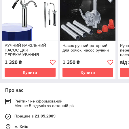
РУЧНИЙ ВАЖІЛЬНИЙ
Насос ручний роторний
Ручн
НАСОС ДЛЯ
для бочок, насос ручний
пере
ПЕРЕКАЧУВАННЯ
нас
ПАЛЬНО-МАСТИЛЬНИХ
LBP/
1 320
1 350
₴
₴
від
МАТЕРІАЛІВ З БОЧКИ
Купити
Купити
Про нас
Рейтинг не сформований
Менше 5 відгуків за останній рік
Працює з 21.05.2009
м. Київ