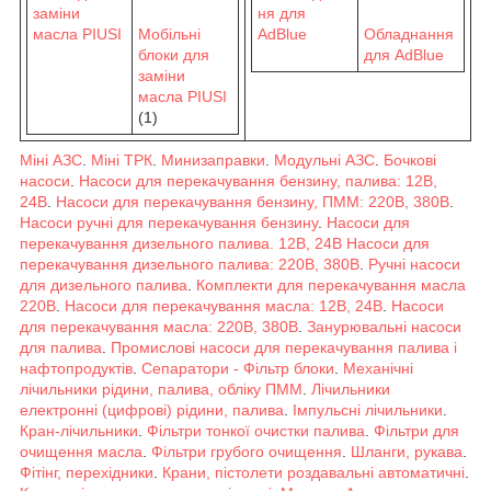
Мобільні
Обладнання
блоки для
для AdBlue
заміни
масла PIUSI
(1)
Міні АЗС
.
Міні ТРК
.
Минизаправки
.
Модульні АЗС
.
Бочкові
насоси
.
Насоси для перекачування бензину, палива: 12В,
24В
.
Насоси для перекачування бензину, ПММ: 220В, 380В
.
Насоси ручні для перекачування бензину
.
Насоси для
перекачування дизельного палива. 12В, 24В
Насоси для
перекачування дизельного палива: 220В, 380В
.
Ручні насоси
для дизельного палива
.
Комплекти для перекачування масла
220В
.
Насоси для перекачування масла: 12В, 24В
.
Насоси
для перекачування масла: 220В, 380В
.
Занурювальні насоси
для палива
.
Промислові насоси для перекачування палива і
нафтопродуктів
.
Сепаратори - Фільтр блоки
.
Механічні
лічильники рідини, палива, обліку ПММ
.
Лічильники
електронні (цифрові) рідини, палива
.
Імпульсні лічильники
.
Кран-лічильники
.
Фільтри тонкої очистки палива
.
Фільтри для
очищення масла
.
Фільтри грубого очищення
.
Шланги, рукава
.
Фітінг, перехідники
.
Крани, пістолети роздавальні автоматичні
.