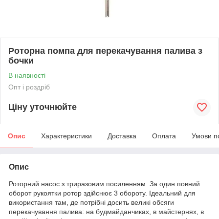
Роторна помпа для перекачування палива з
бочки
В наявності
Опт і роздріб
Ціну уточнюйте
Опис
Характеристики
Доставка
Оплата
Умови п
Опис
Роторний насос з триразовим посиленням. За один повний
оборот рукоятки ротор здійснює 3 обороту. Ідеальний для
використання там, де потрібні досить великі обсяги
перекачування палива: на будмайданчиках, в майстернях, в