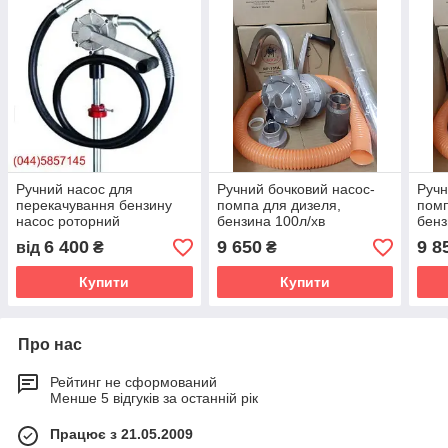
Ручний насос для
Ручний бочковий насос-
Ручн
перекачування бензину
помпа для дизеля,
помп
насос роторний
бензина 100л/хв
бенз
6 400
9 650
9 8
від
₴
₴
Купити
Купити
Про нас
Рейтинг не сформований
Менше 5 відгуків за останній рік
Працює з 21.05.2009