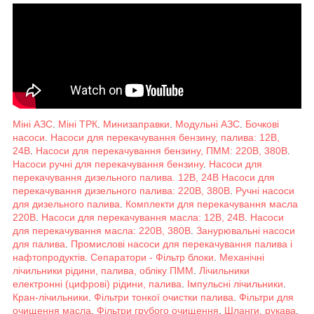
Міні АЗС
.
Міні ТРК
.
Минизаправки
.
Модульні АЗС
.
Бочкові
насоси
.
Насоси для перекачування бензину, палива: 12В,
24В
.
Насоси для перекачування бензину, ПММ: 220В, 380В
.
Насоси ручні для перекачування бензину
.
Насоси для
перекачування дизельного палива. 12В, 24В
Насоси для
перекачування дизельного палива: 220В, 380В
.
Ручні насоси
для дизельного палива
.
Комплекти для перекачування масла
220В
.
Насоси для перекачування масла: 12В, 24В
.
Насоси
для перекачування масла: 220В, 380В
.
Занурювальні насоси
для палива
.
Промислові насоси для перекачування палива і
нафтопродуктів
.
Сепаратори - Фільтр блоки
.
Механічні
лічильники рідини, палива, обліку ПММ
.
Лічильники
електронні (цифрові) рідини, палива
.
Імпульсні лічильники
.
Кран-лічильники
.
Фільтри тонкої очистки палива
.
Фільтри для
очищення масла
.
Фільтри грубого очищення
.
Шланги, рукава
.