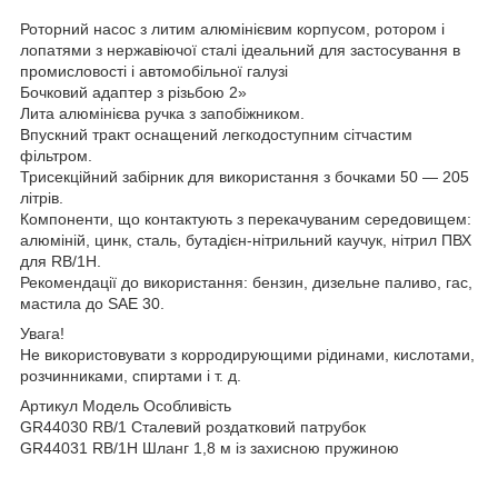
Роторний насос з литим алюмінієвим корпусом, ротором і
лопатями з нержавіючої сталі ідеальний для застосування в
промисловості і автомобільної галузі
Бочковий адаптер з різьбою 2»
Лита алюмінієва ручка з запобіжником.
Впускний тракт оснащений легкодоступним сітчастим
фільтром.
Трисекційний забірник для використання з бочками 50 — 205
літрів.
Компоненти, що контактують з перекачуваним середовищем:
алюміній, цинк, сталь, бутадієн-нітрильний каучук, нітрил ПВХ
для RB/1H.
Рекомендації до використання: бензин, дизельне паливо, гас,
мастила до SAE 30.
Увага!
Не використовувати з корродирующими рідинами, кислотами,
розчинниками, спиртами і т. д.
Артикул Модель Особливість
GR44030 RB/1 Сталевий роздатковий патрубок
GR44031 RB/1H Шланг 1,8 м із захисною пружиною