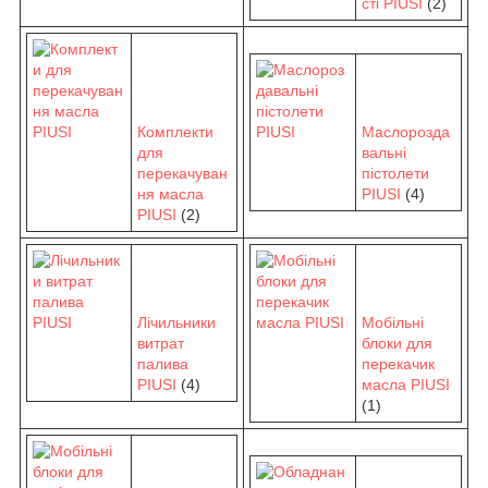
сті PIUSI
(2)
Комплекти
Маслорозда
для
вальні
перекачуван
пістолети
ня масла
PIUSI
(4)
PIUSI
(2)
Лічильники
Мобільні
витрат
блоки для
палива
перекачик
PIUSI
(4)
масла PIUSI
(1)