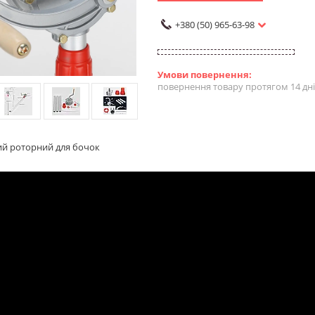
+380 (50) 965-63-98
повернення товару протягом 14 дн
ий роторний для бочок