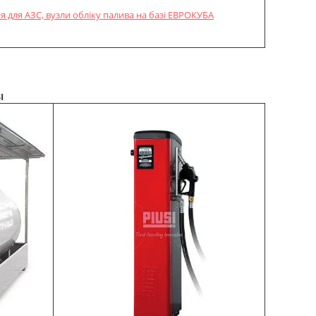
 для АЗС, вузли обліку палива на базі ЕВРОКУБА
I