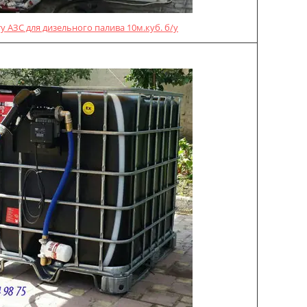
у АЗС для дизельного палива 10м.куб. б/у