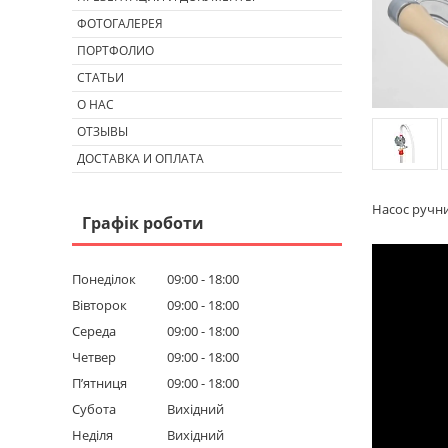
ФОТОГАЛЕРЕЯ
ПОРТФОЛИО
СТАТЬИ
О НАС
ОТЗЫВЫ
ДОСТАВКА И ОПЛАТА
Насос ручн
Графік роботи
Понеділок
09:00
18:00
Вівторок
09:00
18:00
Середа
09:00
18:00
Четвер
09:00
18:00
Пʼятниця
09:00
18:00
Субота
Вихідний
Неділя
Вихідний