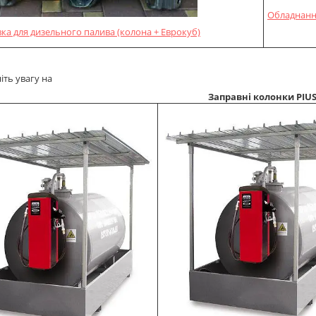
Обладнання
вка для дизельного палива (колона + Еврокуб)
іть увагу на
Заправні колонки PIUS