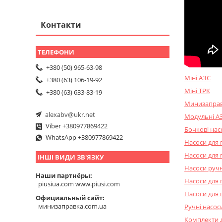
Контакти
+380 (50) 965-63-98
Міні АЗС
+380 (63) 106-19-92
Міні ТРК
+380 (63) 633-83-19
Минизапра
alexabv@ukr.net
Модульні А
Viber +380977869422
Бочкові нас
WhatsApp +380977869422
Насоси для 
Насоси для 
ІНШІ ВИДИ ЗВ'ЯЗКУ
Насоси ручн
Наши партнёры
Насоси для 
piusiua.com www.piusi.com
Насоси для 
Официальный сайт
минизаправка.com.ua
Ручні насос
Комплекти 