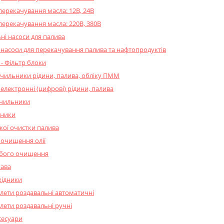
перекачування масла: 12В, 24В
перекачування масла: 220В, 380В
і насоси для палива
насоси для перекачування палива та нафтопродуктів
- Фільтр блоки
ічильники рідини, палива, обліку ПММ
електронні (цифрові) рідини, палива
ічильники
ьники
кої очистки палива
 очищення олії
убого очищення
кава
хідники
олети роздавальні автоматичні
олети роздавальні ручні
сесуари