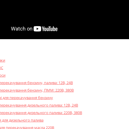
вки
ЗС
оси
перекачування бензину, палива: 12В, 24В
перекачування бензину, ПММ: 220В, 380В
і для перекачування бензину
перекачування дизельного палива: 12В, 24В
перекачування дизельного палива: 220В, 380В
и для дизельного палива
для перекачування масла 220В