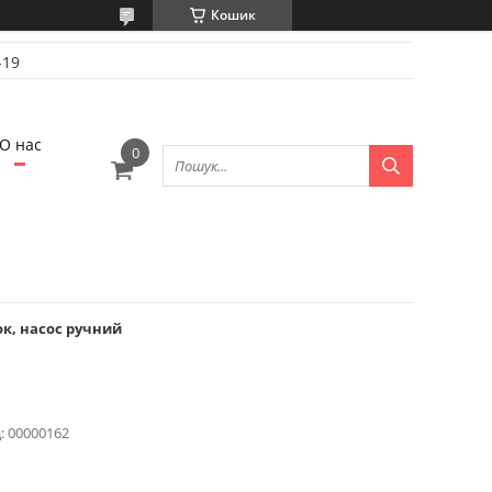
Кошик
-19
О нас
к, насос ручний
:
00000162