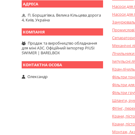
Насоси для 
Насоси для 
П. Борщагівка, Велика Кільцева дорога
4, Київ, Україна
Занурювальн
Промислові 
Сепаратори 
Продаж та виробництво обладнання
Механічні л
для міні АЗС. Офіційний імпортер PIUSI
SWIMER | BARELBOX
Лічильники 
Імпульсні л
Кран-лічил
Олександр
Фільтри тон
Фільтри для
Фільтри гр
Шланги, ру
Фітінг, пере
Крани, піст
Крани, піст
Монтаж, Ак