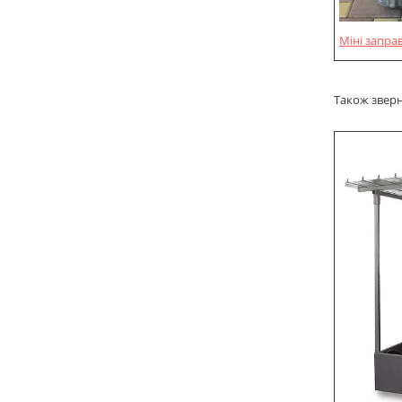
Міні запра
Також зверн