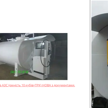
 АЗС (ємність 10 кубів+ТРК) НОВА з документами.