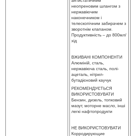
антистатичним
неопреновим шлангом з
нержавіючим
наконечником і
телескопічним забирачем з
зворотнім клапаном.
Продуктивність – до 800мл/
хід
ВЖИВАНІ КОМПОНЕНТИ
Алюміній, сталь,
нержавіюча сталь, полі-
ацеталь, нітрил-
бутадієновий каучук
РЕКОМЕНДУЄТЬСЯ
ВИКОРИСТОВУВАТИ
Бензин, дизель, топковий
мазут, моторне масло, інші
легкі нафтопродукти
НЕ ВИКОРИСТОВУВАТИ
Корродирующие