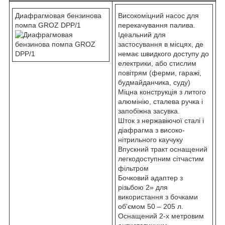
Диафрагмовая бензинова
Високоміцний насос для
помпа GROZ DPP/1
перекачування палива.
Ідеальний для
застосування в місцях, де
немає швидкого доступу до
електрики, або стислим
повітрям (ферми, гаражі,
будмайданчика, суду)
Міцна конструкція з литого
алюмінію, сталева ручка і
запобіжна засувка.
Шток з нержавіючої сталі і
діафрагма з високо-
нітрильного каучуку
Впускний тракт оснащений
легкодоступним сітчастим
фільтром
Бочковий адаптер з
різьбою 2» для
використання з бочками
об'ємом 50 – 205 л.
Оснащений 2-х метровим