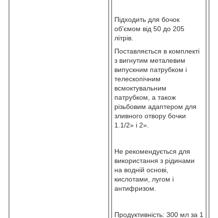
Підходить для бочок
об'ємом від 50 до 205
літрів.
Поставляється в комплекті
з вигнутим металевим
випускним патрубком і
телескопічним
всмоктувальним
патрубком, а також
різьбовим адаптером для
зливного отвору бочки
1.1/2» і 2».
Не рекомендується для
використання з рідинами
на водній основі,
кислотами, лугом і
антифризом.
Продуктивність: 300 мл за 1