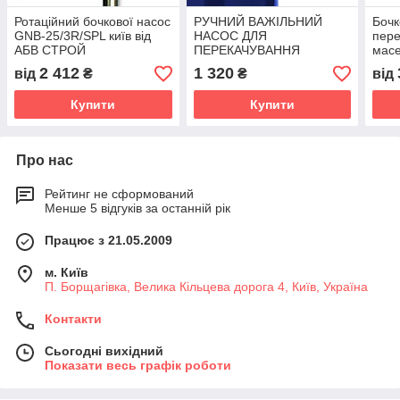
Ротаційний бочкової насос
РУЧНИЙ ВАЖІЛЬНИЙ
Бочк
GNB-25/3R/SPL київ від
НАСОС ДЛЯ
пере
АБВ СТРОЙ
ПЕРЕКАЧУВАННЯ
масе
ПАЛЬНО-МАСТИЛЬНИХ
2 412
1 320
від
₴
₴
від
МАТЕРІАЛІВ З БОЧКИ
Купити
Купити
Про нас
Рейтинг не сформований
Менше 5 відгуків за останній рік
Працює з 21.05.2009
м. Київ
П. Борщагівка, Велика Кільцева дорога 4, Київ, Україна
Контакти
Сьогодні вихідний
Показати весь графік роботи