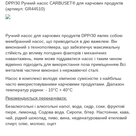
DPP/30 Ручний насос CARBUSET® для харчових продуктів
(артикул: GR44510)
Ручний насос для харчових продуктів DPP/30 являє собою
мембранний насос, що приводиться в дію важелем. Він
виконаний з технополімера, що забезпечує максимальну
стійкість до впливу погодних факторів і механічних
навантажень, яким може піддаватися насос і таким чином
відмінно підходить для використання поза приміщенням.Всі
металеві частини виконані з нержавіючої сталі.
Насос в комплексі володіє хімічною сумісністю з найбільш
часто використовуваними харчовими продуктами. Діапазон
температур рідини: - 10°C + 40°C
Рекомендується перекачувати:
Безалкогольні і алкогольні напої, вода, сидр, соки, фруктові
пюре, лимонад. Содова вода. Сиропи, бітер. Настоянки, кава,
чай, рідкий шоколад, пиво, вина, неденатурований етиловий
спирт, олію, молоко, оцет