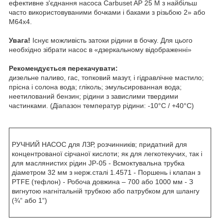
ефективне з'єднання насоса Carbuset AP 25 M з найбільш
часто використовуваними бочками і баками з різьбою 2» або
M64x4.
Увага!
Існує можливість затоки рідини в бочку. Для цього
необхідно зібрати насос в «дзеркальному відображенні»
Рекомендується перекачувати:
дизельне паливо, гас, топковий мазут, і гідравлічне мастило;
прісна і солона вода; гліколь; эмульсированная вода;
неетилований бензин; рідини з завислими твердими
частинками. (Діапазон температур рідини: -10°C / +40°C)
РУЧНИЙ НАСОС для ЛЗР, розчинників; придатний для
концентрованої сірчаної кислоти; як для легкотекучих, так і
для маслянистих рідин JP-05 - Всмоктувальна трубка
діаметром 32 мм з нерж.сталі 1.4571 - Поршень і клапан з
PTFE (тефлон) - Робоча довжина – 700 або 1000 мм - З
вигнутою нагнітальній трубкою або патрубком для шлангу
(¾“ або 1“)