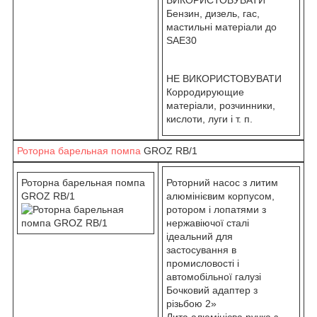
Бензин, дизель, гас,
мастильні матеріали до
SAE30
НЕ ВИКОРИСТОВУВАТИ
Корродирующие
матеріали, розчинники,
кислоти, луги і т. п.
Роторна барельная помпа
GROZ RB/1
Роторна барельная помпа
Роторний насос з литим
GROZ RB/1
алюмінієвим корпусом,
ротором і лопатями з
нержавіючої сталі
ідеальний для
застосування в
промисловості і
автомобільної галузі
Бочковий адаптер з
різьбою 2»
Лита алюмінієва ручка з