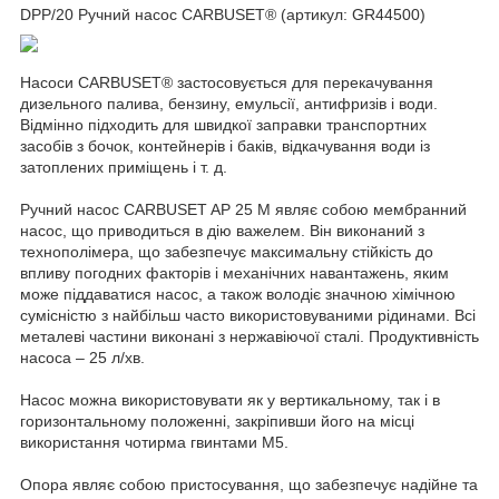
DPP/20 Ручний насос CARBUSET® (артикул: GR44500)
Насоси CARBUSET® застосовується для перекачування
дизельного палива, бензину, емульсії, антифризів і води.
Відмінно підходить для швидкої заправки транспортних
засобів з бочок, контейнерів і баків, відкачування води із
затоплених приміщень і т. д.
Ручний насос CARBUSET AP 25 M являє собою мембранний
насос, що приводиться в дію важелем. Він виконаний з
технополімера, що забезпечує максимальну стійкість до
впливу погодних факторів і механічних навантажень, яким
може піддаватися насос, а також володіє значною хімічною
сумісністю з найбільш часто використовуваними рідинами. Всі
металеві частини виконані з нержавіючої сталі. Продуктивність
насоса – 25 л/хв.
Насос можна використовувати як у вертикальному, так і в
горизонтальному положенні, закріпивши його на місці
використання чотирма гвинтами M5.
Опора являє собою пристосування, що забезпечує надійне та