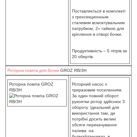
Поставляється в комплекті
з трехсекционным
сталевим всмоктувальним
патрубком, 2» гайкою для
кріплення в отворі бочки.
Продуктивність – 5 літрів за
20 обертів.
Роторна помпа для бочок
GROZ RB/3H
Роторна помпа GROZ
Роторний насос з
RB/3H
триразовим посиленням.
За один повний оборот
рукоятки ротор здійснює 3
обороту. Ідеальний для
використання там, де
потрібні досить великі
обсяги перекачування
палива: на
будмайданчиках, в