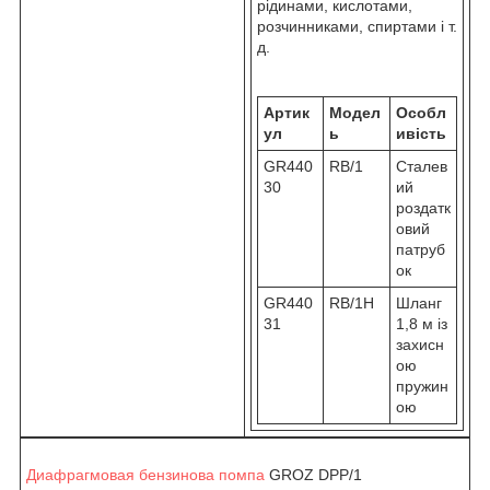
рідинами, кислотами,
розчинниками, спиртами і т.
д.
Артик
Модел
Особл
ул
ь
ивість
GR440
RB/1
Сталев
30
ий
роздатк
овий
патруб
ок
GR440
RB/1H
Шланг
31
1,8 м із
захисн
ою
пружин
ою
Диафрагмовая бензинова помпа
GROZ DPP/1