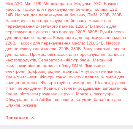
Міні АЗС
.
Міні ТРК
.
Минизаправки
.
Модульні АЗС
.
Бочкові
насоси
.
Насоси для перекачування бензину, палива: 12В,
24В
.
Насоси для перекачування бензину, ПММ: 220В, 380В
.
Насоси ручні для перекачування бензину
.
Насоси для
перекачування дизельного палива. 12В, 24В
Насоси для
перекачування дизельного палива: 220В, 380В
.
Ручні насоси
для дизельного палива
.
Комплекти для перекачування масла
220В
.
Насоси для перекачування масла: 12В, 24В
.
Насоси
для перекачування масла: 220В, 380В
.
Занурювальні насоси
для палива
.
Промислові насоси для перекачування палива і
нафтопродуктів
.
Сепаратори - Фільтр блоки
.
Механічні
лічильники рідини, палива, обліку ПММ
.
Лічильники
електронні (цифрові) рідини, палива
.
Імпульсні лічильники
.
Кран-лічильники
.
Фільтри тонкої очистки палива
.
Фільтри для
очищення масла
.
Фільтри грубого очищення
.
Шланги, рукава
.
Фітінг, перехідники
.
Крани, пістолети роздавальні автоматичні
.
Крани, пістолети роздавальні ручні
.
Монтаж, Аксесуари
.
Обладнання для AdBlue, сечовини
.
Котушки, барабани для
шлангів, рукавів
.
Приховати