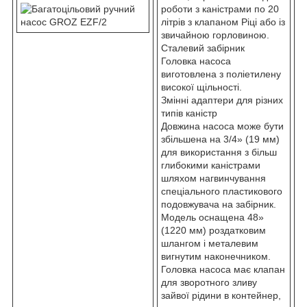
роботи з каністрами по 20
літрів з клапаном Ріці або із
звичайною горловиною.
Сталевий забірник
Головка насоса
виготовлена з поліетилену
високої щільності.
Змінні адаптери для різних
типів каністр
Довжина насоса може бути
збільшена на 3/4» (19 мм)
для використання з більш
глибокими каністрами
шляхом нагвинчування
спеціального пластикового
подовжувача на забірник.
Модель оснащена 48»
(1220 мм) роздатковим
шлангом і металевим
вигнутим наконечником.
Головка насоса має клапан
для зворотного зливу
зайвої рідини в контейнер,