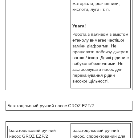
матеріали, розчинники,
кислоти, луги і т. п.
Увага!
Робота з паливом з вмістом
етанолу вимагає частішої
заміни діафрагми. Не
працювати поблизу джерел
вогню / іскор. Деякі рідини є
вибухонебезпечними. Не
застосовувати насос для
перекачування рідин
високої щільності.
Багатоцільовий ручний насос GROZ EZF/2
Багатоцільовий ручний
Багатоцільовий ручний
насос GROZ EZF/2
насос, спроектований для