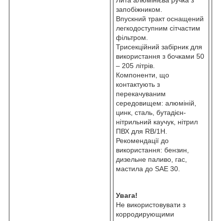
запобіжником.
Впускний тракт оснащений
легкодоступним сітчастим
фільтром.
Трисекційний забірник для
використання з бочками 50
– 205 літрів.
Компоненти, що
контактують з
перекачуваним
середовищем: алюміній,
цинк, сталь, бутадієн-
нітрильний каучук, нітрил
ПВХ для RB/1H.
Рекомендації до
використання: бензин,
дизельне паливо, гас,
мастила до SAE 30.
Увага!
Не використовувати з
корродирующими