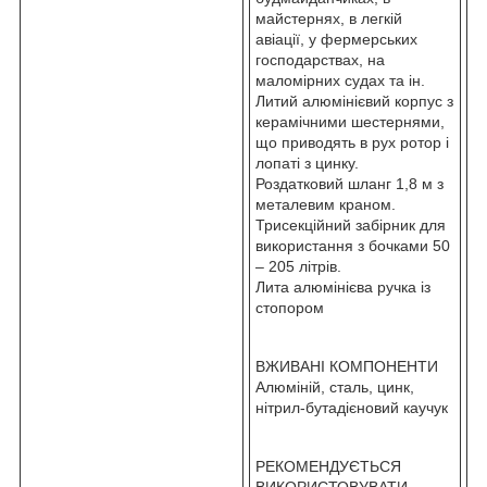
майстернях, в легкій
авіації, у фермерських
господарствах, на
маломірних судах та ін.
Литий алюмінієвий корпус з
керамічними шестернями,
що приводять в рух ротор і
лопаті з цинку.
Роздатковий шланг 1,8 м з
металевим краном.
Трисекційний забірник для
використання з бочками 50
– 205 літрів.
Лита алюмінієва ручка із
стопором
ВЖИВАНІ КОМПОНЕНТИ
Алюміній, сталь, цинк,
нітрил-бутадієновий каучук
РЕКОМЕНДУЄТЬСЯ
ВИКОРИСТОВУВАТИ