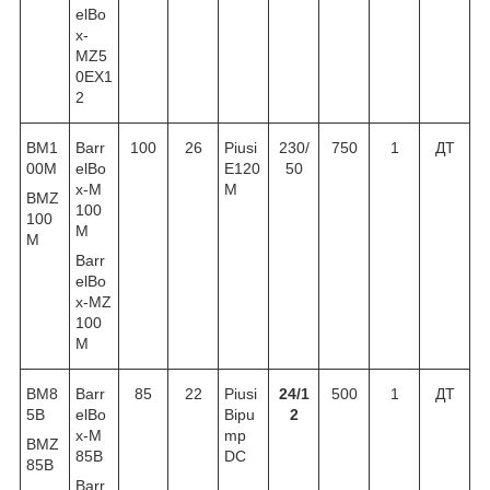
elBo
x-
MZ5
0EX1
2
BM1
Barr
100
26
Piusi
230/
750
1
ДТ
00M
elBo
E120
50
x-M
M
BMZ
100
100
M
M
Barr
elBo
x-MZ
100
M
BM8
Barr
85
22
Piusi
24/1
500
1
ДТ
5B
elBo
Bipu
2
x-M
mp
BMZ
85B
DC
85B
Barr