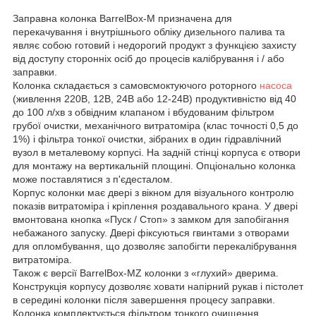
Заправна колонка BarrelBox-M призначена для
перекачування і внутрішнього обліку дизельного палива та
являє собою готовий і недорогий продукт з функцією захисту
від доступу сторонніх осіб до процесів калібрування і / або
заправки.
Колонка складається з самовсмоктуючого роторного
насоса
(живлення 220В, 12В, 24В або 12-24В) продуктивністю від 40
до 100 л/хв з обвідним клапаном і вбудованим фільтром
грубої очистки, механічного витратоміра (клас точності 0,5 до
1%) і фільтра тонкої очистки, зібраних в один гідравлічний
вузол в металевому корпусі. На задній стінці корпуса є отвори
для монтажу на вертикальній площині. Опціонально колонка
може поставлятися з п'єдесталом.
Корпус колонки має двері з вікном для візуального контролю
показів витратоміра і кріплення роздавального крана. У двері
вмонтована кнопка «Пуск / Стоп» з замком для запобігання
небажаного запуску. Двері фіксуються гвинтами з отворами
для опломбування, що дозволяє запобігти перекалібрування
витратоміра.
Також є версії BarrelBox-MZ колонки з «глухий» дверима.
Конструкція корпусу дозволяє ховати напірний рукав і пістолет
в середині колонки після завершення процесу заправки.
Колонка комплектується фільтром тонкого очищення,