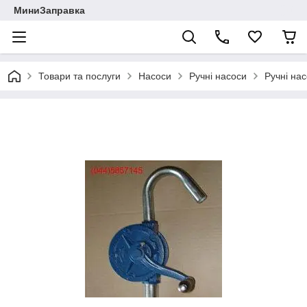
МиниЗаправка
Товари та послуги
Насоси
Ручні насоси
Ручні нас