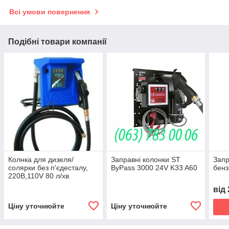
Всі умови повернення
Подібні товари компанії
Колнка для дизеля/
Заправні колонки ST
Запр
солярки без п'єдесталу,
ByPass 3000 24V K33 A60
бенз
220В,110V 80 л/хв
від
Ціну уточнюйте
Ціну уточнюйте