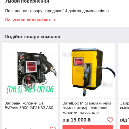
Умови повернення
Повернення товару впродовж 14 днів за домовленістю
Всі умови повернення
Подібні товари компанії
Заправні колонки ST
BarelВox M (з механічним
Запр
ByPass 3000 24V K33 A60
лічильником) - заправні
ємні
колонки, насос для
дизпалива, резервуари
15 000
від
₴
від
для ГСМ