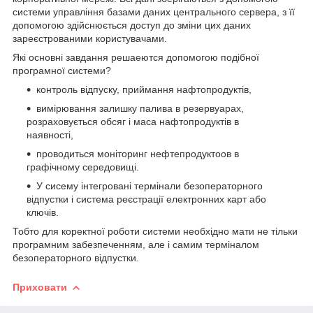
системи управління базами даних центрального сервера, з її
допомогою здійснюється доступ до зміни цих даних
зареєстрованими користувачами.
Які основні завдання решаеются допомогою подібної
програмної системи?
контроль відпуску, приймання нафтопродуктів,
вимірювання залишку палива в резервуарах,
розраховується обсяг і маса нафтопродуктів в
наявності,
проводиться моніторинг нефтепродуктоов в
графічному середовищі.
У сисему інтегровані термінали безоператорного
відпустки і система реєстрації електронних карт або
ключів.
Тобто для коректної роботи системи необхідно мати не тільки
програмним забезпеченням, але і самим терміналом
безоператорного відпустки.
Приховати