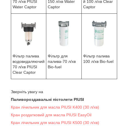
70 л/хв PIUSI
150 л/хв Water
й 100 л/хв Clear
Water Сaptor
Сaptor
Captor
Фільтр палива
Фільтр для
Фільтр палива
водовидаляючий
палива-70 л/хв
100 л/хв Bio-fuel
70 л/хв PIUSI
Bio-fuel
Clear Captor
Зверніть увагу на
Паливороздавальні пістолети PIUSI
Кран лічильник для масла PIUSI K400 (30 л/хв)
Кран роздатковий для масла PIUSI EasyOil
Кран лічильник для масла PIUSI K500 (30 л/хв)