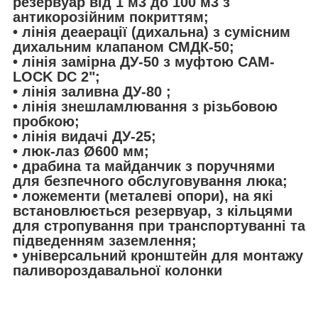
резервуар від 1 м3 до 100 м3 з
антикорозійним покриттям;
• лінія деаерації (дихальна) з сумісним
дихальним клапаном СМДК-50;
• лінія замірна ДУ-50 з муфтою CAM-
LOCK DC 2";
• лінія заливна ДУ-80 ;
• лінія знешламлювання з різьбовою
пробкою;
• лінія видачі ДУ-25;
• люк-лаз Ø600 мм;
• драбина та майданчик з поручнями
для безпечного обслуговування люка;
• ложементи (металеві опори), на які
встановлюється резервуар, з кільцями
для стропування при транспортуванні та
підведенням заземлення;
• універсальний кронштейн для монтажу
паливороздавальної колонки