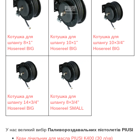
Котушка для
Котушка для
Котушка для
шлангу 8×1"
шлангу 10×1"
шлангу 10×3/4"
Hosereel BIG
Hosereel BIG
Hosereel BIG
Котушка для
Котушка для
шлангу 14×3/4"
шлангу 8×3/4"
Hosereel BIG
Hosereel SMALL
У нас великий вибір
Паливороздавальних пістолетів PIUSI
Кран лічильник для масла PIUSI K400 (30 л/хв)