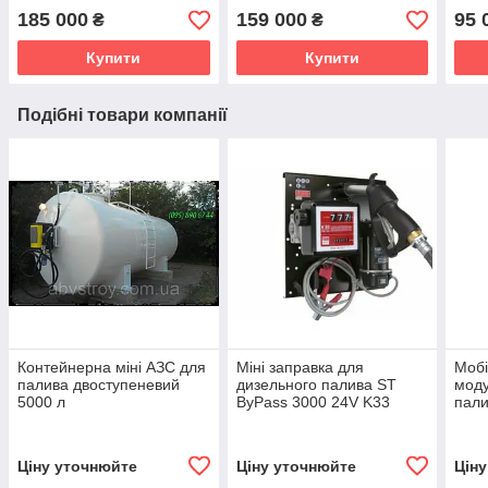
500
185 000
159 000
95 
₴
₴
Купити
Купити
Подібні товари компанії
Контейнерна міні АЗС для
Міні заправка для
Мобі
палива двоступеневий
дизельного палива ST
моду
5000 л
ByPass 3000 24V K33
пали
12V 
Ціну уточнюйте
Ціну уточнюйте
Цін