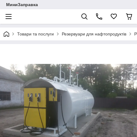
МиниЗаправка
Товари та послуги
Резервуари для нафтопродуктів
Р