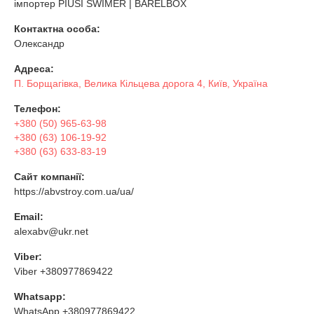
імпортер PIUSI SWIMER | BARELBOX
Контактна особа:
Олександр
Адреса:
П. Борщагівка, Велика Кільцева дорога 4, Київ, Україна
Телефон:
+380 (50) 965-63-98
+380 (63) 106-19-92
+380 (63) 633-83-19
Сайт компанії:
https://abvstroy.com.ua/ua/
Email:
alexabv@ukr.net
Viber:
Viber +380977869422
Whatsapp:
WhatsApp +380977869422