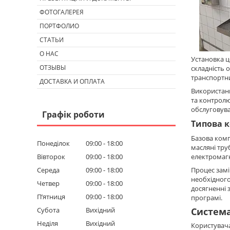
ФОТОГАЛЕРЕЯ
ПОРТФОЛИО
СТАТЬИ
О НАС
Установка ц
ОТЗЫВЫ
складність 
транспортни
ДОСТАВКА И ОПЛАТА
Використанн
та контролю
обслуговува
Графік роботи
Типова к
Базова комп
Понеділок
09:00
18:00
масляні тру
Вівторок
09:00
18:00
електромагн
Середа
09:00
18:00
Процес замі
необхідного
Четвер
09:00
18:00
досягненні 
Пʼятниця
09:00
18:00
програмі.
Субота
Вихідний
Система
Неділя
Вихідний
Користувача