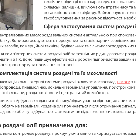
технічних рідин різного характеру, включаючи 
складські залишки, виключають втрати часу та 
несанкціонованого відбору. Забезпечують точніс
техобслуговування за рахунок відсутності необх
Сфера застосування систем роздач
ентралізованих маслороздавальних систем є актуальною при споживан
обліку. Вони застосовуються в пересувних та стаціонарних сервісних ц
х засобів, комерційної техніки, будівельних та сільськогосподарських
я комп'ютерних систем роздачі олій та технічних рідин дозволяє роздав
вати її з ПК. Воно підвищує ефективність роботи підприємства завдяки 
ння транспорту та посилення звітності.
омплектація систем роздачі та їх можливості
лектація комп'ютерної системи роздачі включає маслосклад,
насоси
з 
бопроводи, пневмолінію, локальні термінали управління, пристрої конт
ітні клапани, роздаткові пости і центральний комп'ютер.
ни масла/рідина складається зі зливу/відкачування відпрацьованих мат
 обсягу на терміналі. Роздача олії починається після отримання сигналу
заданого обсягу відбувається автоматичне відключення системи, а витра
 роздачі олії призначена для:
, який контролює роздачу, прокручуючи меню та користується новими