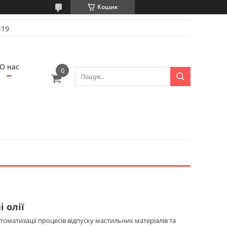
Кошик
-19
О нас
 олії
томатизації процесів відпуску мастильних матеріалів та