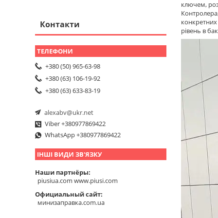
ключем, роз
Контролера,
конкретних
Контакти
рівень в бак
+380 (50) 965-63-98
+380 (63) 106-19-92
+380 (63) 633-83-19
alexabv@ukr.net
Viber +380977869422
WhatsApp +380977869422
ІНШІ ВИДИ ЗВ'ЯЗКУ
Наши партнёры
piusiua.com www.piusi.com
Официальный сайт
минизаправка.com.ua