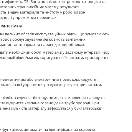
антифризи та ТЗ. Вони повністю контролюють процеси та
моторних/трансмісійних масел у результаті
ть видачі матеріалів та чистоту у робочій зоні
ідності у проміжних переливах.
і мастила
ні великих обсягів експлуатаційних рідин, що зумовлюють
ентрах з обслуговування легкових та вантажних
 машин, автопарках та на заводах-виробниках.
ати необхідний обсяг матеріалів у заданому інтервалі часу
економії рідин/масел, коригування їх витрати, прискорення
пневматичним або електричним приводом, керуючі і
ролю рівня і управління роздачею, регулятори витрати,
еріалів, введення пін-коду, номера замовлення-наряду та
 та відкриття клапана соленоїда на трубопроводі. При
чена кількість матеріалу зафіксується у бухгалтерській
 функціями: автоматична ідентифікація за кодовим