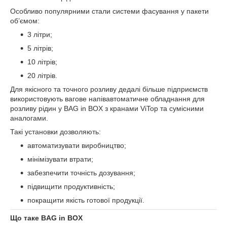
Особливо популярними стали системи фасування у пакети
об’ємом:
3 літри;
5 літрів;
10 літрів;
20 літрів.
Для якісного та точного розливу дедалі більше підприємств
використовують вагове напівавтоматичне обладнання для
розливу рідин у BAG in BOX з кранами ViTop та сумісними
аналогами.
Такі установки дозволяють:
автоматизувати виробництво;
мінімізувати втрати;
забезпечити точність дозування;
підвищити продуктивність;
покращити якість готової продукції.
Що таке BAG in BOX