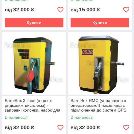
ГСМ
32 000
15 000
від
₴
від
₴
Купити
Купити
BarelВox 3 lines (з трьох
BarelВox RMC (управління з
рядковим дисплеєм) -
операторської) -можливість
заправні колонки, насос для
підключення до систем GPS
дизпалива, резервуари для
моніторингу
В наявності
В наявності
ГСМ
32 000
32 000
від
₴
від
₴