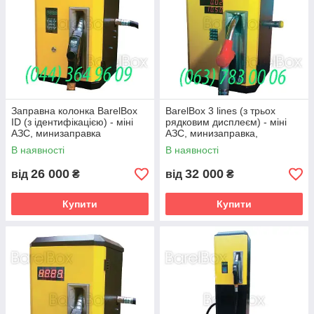
Заправна колонка BarelВox
BarelВox 3 lines (з трьох
ID (з ідентифікацією) - міні
рядковим дисплеєм) - міні
АЗС, минизаправка
АЗС, минизаправка,
паливороздавальні колонки
В наявності
В наявності
26 000
32 000
від
₴
від
₴
Купити
Купити