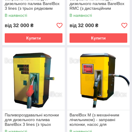
дизельного палива BarelВox
дизельного палива BarelВox
3 lines (з трьох рядковим
RMC (з дистанційним
дисплеєм)
управлінням)
В наявності
В наявності
32 000
32 000
від
₴
від
₴
Купити
Купити
Паливороздавальні колонки
BarelВox M (з механічним
для дизельного палива
лічильником) - заправні
BarelВox 3 lines (з трьох
колонки, насос для
рядковим дисплеєм)
дизпалива, резервуари для
В наявності
В наявності