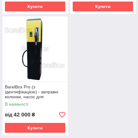
Купити
Купити
BarelВox Pro (з
ідентифікацією) - заправні
колонки, насос для
дизпалива, резервуари для
В наявності
ГСМ
42 000
від
₴
Купити