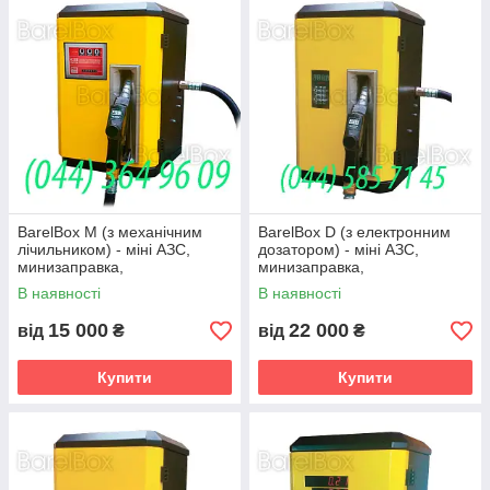
BarelВox M (з механічним
BarelВox D (з електронним
лічильником) - міні АЗС,
дозатором) - міні АЗС,
минизаправка,
минизаправка,
паливороздавальні колонки
паливозаправочні колонки
В наявності
В наявності
15 000
22 000
від
₴
від
₴
Купити
Купити