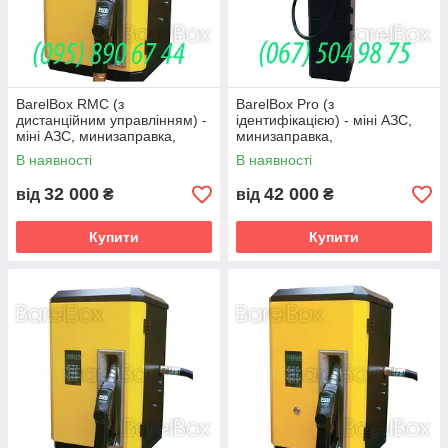
BarelВox RMC (з
BarelВox Pro (з
дистанційним управлінням) -
ідентифікацією) - міні АЗС,
міні АЗС, минизаправка,
минизаправка,
паливороздавальні колонки
паливороздавальні колонки
В наявності
В наявності
32 000
42 000
від
₴
від
₴
Купити
Купити