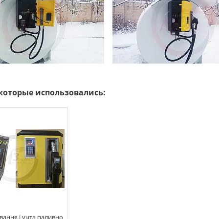
вання і учта паливно