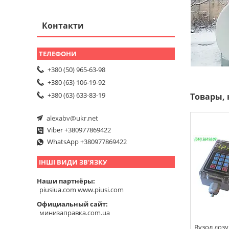
Контакти
+380 (50) 965-63-98
+380 (63) 106-19-92
+380 (63) 633-83-19
alexabv@ukr.net
Viber +380977869422
WhatsApp +380977869422
ІНШІ ВИДИ ЗВ'ЯЗКУ
Наши партнёры
piusiua.com www.piusi.com
Официальный сайт
минизаправка.com.ua
Вузол дозу