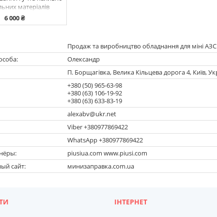
льних матеріалів
6 000 ₴
Продаж та виробництво обладнання для міні АЗС
Олександр
П. Борщагівка, Велика Кільцева дорога 4, Київ, Ук
+380 (50) 965-63-98
+380 (63) 106-19-92
+380 (63) 633-83-19
alexabv@ukr.net
Viber +380977869422
WhatsApp +380977869422
нёры
piusiua.com www.piusi.com
ый сайт
минизаправка.com.ua