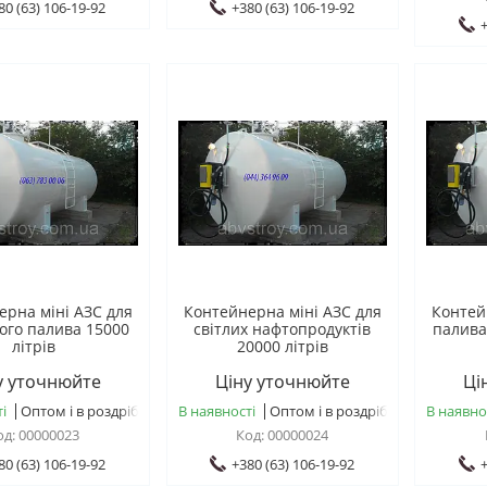
80 (63) 106-19-92
+380 (63) 106-19-92
+
ерна міні АЗС для
Контейнерна міні АЗС для
Контей
ого палива 15000
світлих нафтопродуктів
палива
літрів
20000 літрів
у уточнюйте
Ціну уточнюйте
Ці
і
Оптом і в роздріб
В наявності
Оптом і в роздріб
В наявно
00000023
00000024
80 (63) 106-19-92
+380 (63) 106-19-92
+