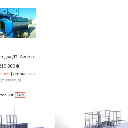
р для ДТ. Ємність
210 000 ₴
лення
Оптом і в роздріб
00000128