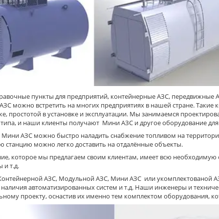
равочные пункты для предприятий, контейнерные АЗС, передвижные 
АЗС можно встретить на многих предприятиях в нашей стране. Такие
 же, простотой в установке и эксплуатации. Мы занимаемся проектир
 типа, и наши клиенты получают Мини АЗС и другое оборудование для
Мини АЗС можно быстро наладить снабжение топливом на территории п
ю станцию можно легко доставить на отдалённые объекты.
ие, которое мы предлагаем своим клиентам, имеет всю необходимую
 и т.д.
Контейнерной АЗС, Модульной АЗС, Мини АЗС или укомплектованой АЗ
 наличия автоматизированных систем и т.д. Наши инженеры и техничес
ьному проекту, оснастив их именно тем комплектом оборудования, к