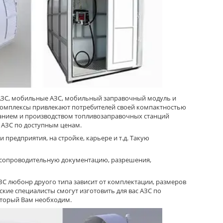
АЗС, мобильные АЗС, мобильный заправочный модуль и
 комплексы привлекают потребителей своей компактностью
ованием и производством топливозаправочных станций
 АЗС по доступным ценам.
редприятия, на стройке, карьере и т.д. Такую
 сопроводительную документацию, разрешения,
С любонр друого типа зависит от комплектации, размеров
кие специалисты смогут изготовить для вас АЗС по
оторый Вам необходим.