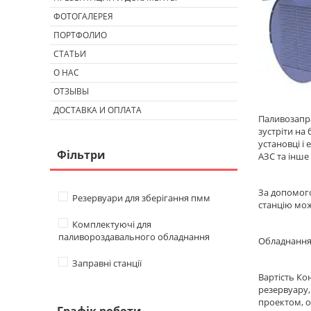
ФОТОГАЛЕРЕЯ
ПОРТФОЛИО
СТАТЬИ
О НАС
ОТЗЫВЫ
ДОСТАВКА И ОПЛАТА
Паливозапра
зустріти на
установці і
Фільтри
АЗС та інше
За допомого
Резервуари для зберігання пмм
станцію мож
Комплектуючі для
паливороздавального обладнання
Обладнання,
Заправні станції
Вартість Ко
резервуару,
проектом, о
Графік роботи