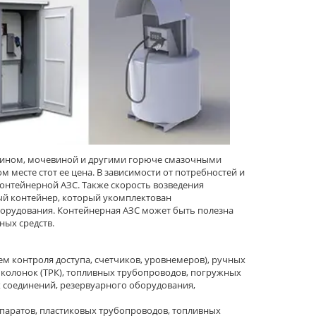
осином, мочевиной и другими горюче смазочными
месте стот ее цена. В зависимости от потребностей и
онтейнерной АЗС. Также скорость возведения
ный контейнер, который укомплектован
борудования. Контейнерная АЗС может быть полезна
ых средств.
тем контроля доступа, счетчиков, уровнемеров), ручных
 колонок (ТРК), топливных трубопроводов, погружных
 соединений, резервуарного оборудования,
паратов, пластиковых трубопроводов, топливных