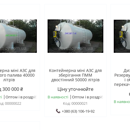
ерна міні АЗС для
Контейнерна міні АЗС для
Ди
ого палива 40000
зберігання ПММ
Резерву
літрів
двостінний 50000 літрів
і 
перекач
д 300 000 ₴
Ціну уточнюйте
і
Оптом і в роздріб
В наявності
Оптом і в роздріб
В наявно
00000022
00000021
+380 (63) 106-19-92