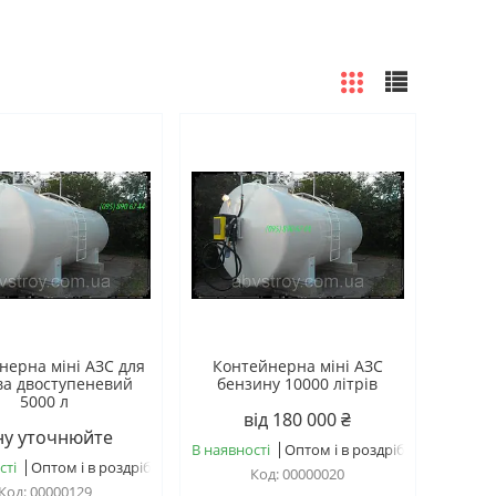
нерна міні АЗС для
Контейнерна міні АЗС
ва двоступеневий
бензину 10000 літрів
5000 л
від 180 000 ₴
ну уточнюйте
В наявності
Оптом і в роздріб
сті
Оптом і в роздріб
00000020
00000129