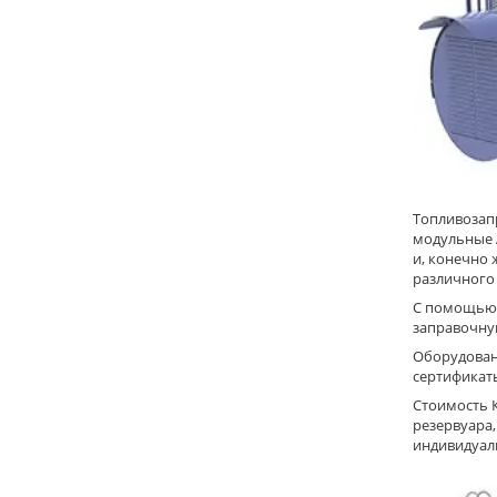
Топливозап
модульные 
и, конечно
различного
С помощью 
заправочну
Оборудован
сертификаты
Стоимость 
резервуара,
индивидуал