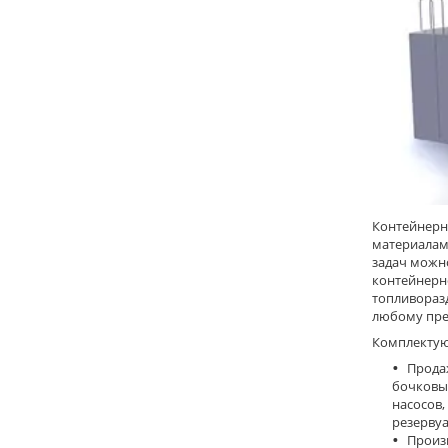
Контейнерн
материалами
задач можн
контейнерно
топливораз
любому пре
Комплектую
Продаж
бочковых
насосов,
резервуа
Произ