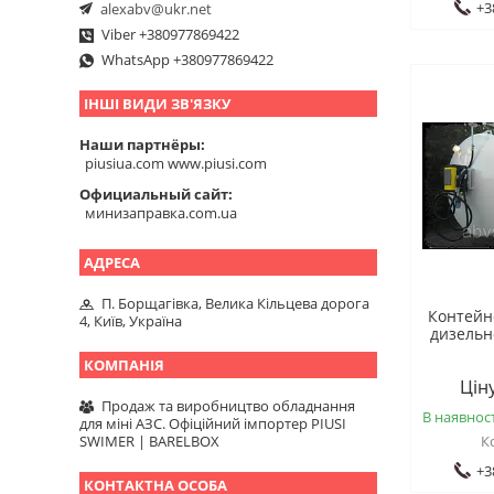
+3
alexabv@ukr.net
Viber +380977869422
WhatsApp +380977869422
ІНШІ ВИДИ ЗВ'ЯЗКУ
Наши партнёры
piusiua.com www.piusi.com
Официальный сайт
минизаправка.com.ua
П. Борщагівка, Велика Кільцева дорога
Контейн
4, Київ, Україна
дизельн
Цін
Продаж та виробництво обладнання
В наявност
для міні АЗС. Офіційний імпортер PIUSI
SWIMER | BARELBOX
+3