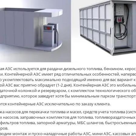
ая АЗС используется для раздачи дизельного топлива, бензином, кер
. Контейнерной АЗС имеет ряд отличительных особенностей, напервом 
о укомплектовать максимально подходящий именно для вас вариант к
й АЗС вас приятно обрадует (1-2 дня). Контенйерная АЗС это мобиль
даточной колонкой и резервуаром, с комплектом технологического о
дприятию, которое заведует хотя бы минимальным парком транспортн
тся контейнерные АЗС исключительно по заказу клиента.
а насосов для перекачки топлива и масел, средств учета топлива (сис
 насосов, заправочных комплектов для топлива, топливораздаточных
 фильтров топлива, запорной арматуры, МБС шлангов, быстросъемных
ров.
водим монтаж и пуско-наладочные работы АЗС, мини АЗС, кассовых ап