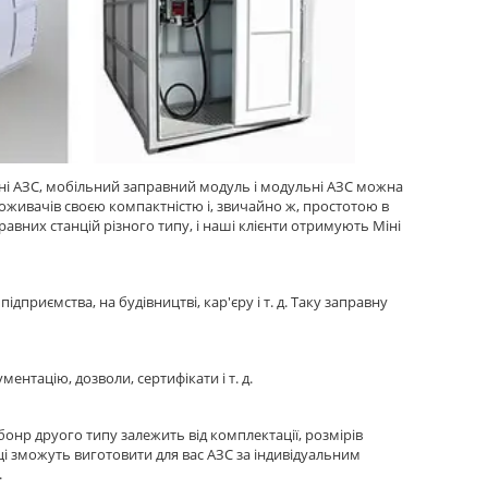
ьні АЗС, мобільний заправний модуль і модульні АЗС можна
поживачів своєю компактністю і, звичайно ж, простотою в
авних станцій різного типу, і наші клієнти отримують Міні
приємства, на будівництві, кар'єру і т. д. Таку заправну
нтацію, дозволи, сертифікати і т. д.
онр друого типу залежить від комплектації, розмірів
вці зможуть виготовити для вас АЗС за індивідуальним
.