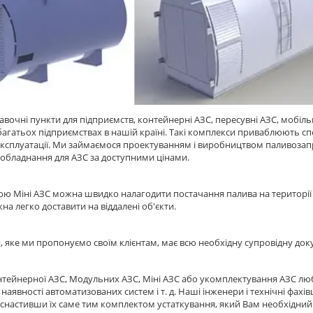
вочні пункти для підприємств, контейнерні АЗС, пересувні АЗС, мобіл
 багатьох підприємствах в нашій країні. Такі комплекси приваблюють с
 експлуатації. Ми займаємося проектуванням і виробництвом паливозапр
 обладнання для АЗС за доступними цінами.
ю Міні АЗС можна швидко налагодити постачання палива на території під
на легко доставити на віддалені об'єкти.
 яке ми пропонуємо своїм клієнтам, має всю необхідну супровідну докуме
нтейнерної АЗС, Модульних АЗС, Міні АЗС або укомплектування АЗС люб
 наявності автоматизованих систем і т. д. Наші інженери і технічні фахі
снастивши їх саме тим комплектом устаткування, який Вам необхідний