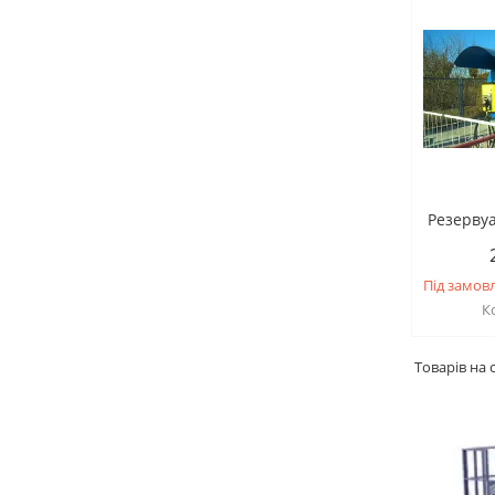
Резервуа
Під замов