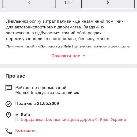
1
/ 2
Лічильники обліку витрат палива - це незамінний помічник
для автотранспортного підприємства. Завдяки їх
застосуванню відбувається точний облік роздачі і
перекачування дизельного палива, бензину, масел.
Для того, щоб здійснювати облік і контроль витрат дизельного
палива і бензину для автомобілів спроектовані спеціальні
Показати все
лічильники та витратоміри. Існують механічні та електронні
лічильники палива – вони допомагають вести облік витрат
будь-якого палива на насосах, колонках для перекачування
Про нас
бензину та інше. Крім цього, такі лічильники чудово підходить
для заміни колонок старого радянського зразка.
В нашій країні дуже популярний лічильник витрати
Рейтинг не сформований
Менше 5 відгуків за останній рік
дизельного палива, адже на дизельному паливі їздять і
працюють багато вітчизняні автомобілі і техніка. Лічильник
Працює з 21.05.2009
для перекачування дизельного палива буває електронний і
механічний. Основною перевагою цих приладів є те, що вони
м. Київ
точні і надійні.
П. Борщагівка, Велика Кільцева дорога 4, Київ, Україна
Механічні паливні лічильники
Стандартний механічний паливний лічильник циферблатом,
Контакти
який представляє собою роликовий лічильний механізм.