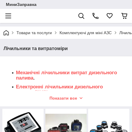
МиниЗаправка
Товари та послуги
Комплектуючі для міні АЗС
Лічиль
Лічильники та витратоміри
Механічні лічильники витрат дизельного
палива
.
Електронні лічильники дизельного
палива PIUSI
.
Показати все
Імпульсні лічильники для дизельного палива
PIUSI.
Лічильники витрат палива OGM
.
Автоматизовані системи відпуску палива.
Модернізація заправних колонок.
Облік палива онлайн (WIALON, Soft-OiL).