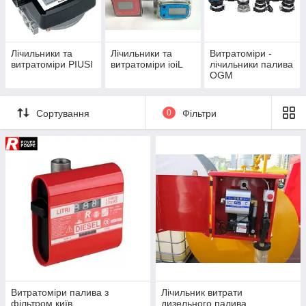
Заправка палива за картками.
дизельного палива
Лічильники та
Лічильники та
Витратоміри -
витратоміри PIUSI
витратоміри ioiL
лічильники палива
бензину
OGM
масел
гасу
Сортування
0
Фільтри
спирту
вина
AdBlue
та інших рідин.
Витратоміри палива з
Лічильник витрати
фільтром київ
дизельного палива